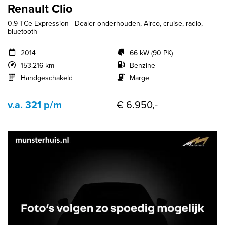
Renault Clio
0.9 TCe Expression - Dealer onderhouden, Airco, cruise, radio,
bluetooth
2014
66 kW (90 PK)
153.216 km
Benzine
Handgeschakeld
Marge
v.a. 321 p/m
€ 6.950,-