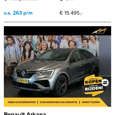
v.a. 263 p/m
€ 15.495,-
Renault Arkana