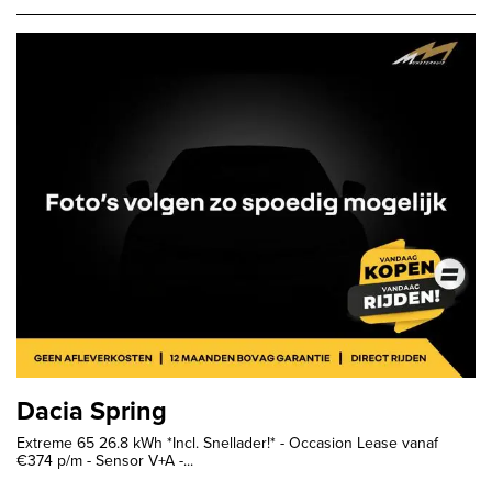
Dacia Spring
Extreme 65 26.8 kWh *Incl. Snellader!* - Occasion Lease vanaf
€374 p/m - Sensor V+A -...