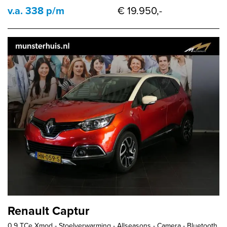
v.a. 338 p/m
€ 19.950,-
Renault Captur
0.9 TCe Xmod - Stoelverwarming - Allseasons - Camera - Bluetooth