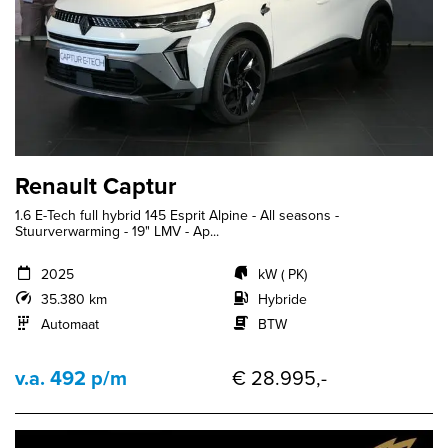
Renault Captur
1.6 E-Tech full hybrid 145 Esprit Alpine - All seasons -
Stuurverwarming - 19" LMV - Ap...
2025
kW ( PK)
35.380 km
Hybride
Automaat
BTW
v.a. 492 p/m
€ 28.995,-