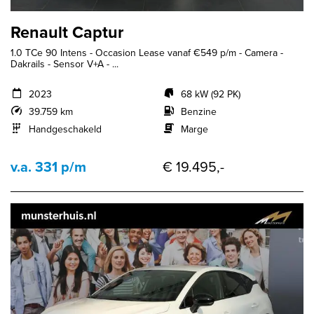
Renault Captur
1.0 TCe 90 Intens - Occasion Lease vanaf €549 p/m - Camera -
Dakrails - Sensor V+A - ...
2023
68 kW (92 PK)
39.759 km
Benzine
Handgeschakeld
Marge
v.a. 331 p/m
€ 19.495,-