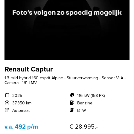
Renault Captur
1.3 mild hybrid 160 esprit Alpine - Stuurverwarming - Sensor V+A -
Camera - 19" LMV
2025
116 kW (158 PK)
37.350 km
Benzine
Automaat
BTW
v.a. 492 p/m
€ 28.995,-