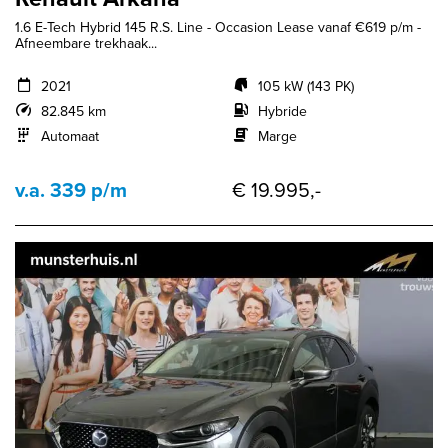
1.6 E-Tech Hybrid 145 R.S. Line - Occasion Lease vanaf €619 p/m -
Afneembare trekhaak...
2021
105 kW (143 PK)
82.845 km
Hybride
Automaat
Marge
v.a. 339 p/m
€ 19.995,-