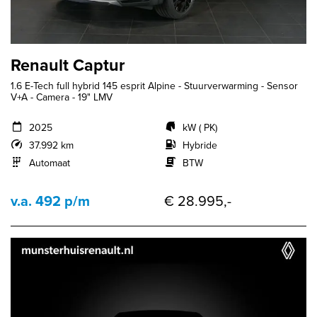
Renault Captur
1.6 E-Tech full hybrid 145 esprit Alpine - Stuurverwarming - Sensor
V+A - Camera - 19" LMV
2025
kW ( PK)
37.992 km
Hybride
Automaat
BTW
v.a. 492 p/m
€ 28.995,-