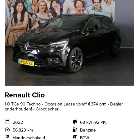
Renault Clio
1.0 TCe 90 Techno - Occasion Lease vanaf €374 p/m - Dealer
onderhouden! - Groot scher...
2022
68 kW (92 PK)
56.823 km
Benzine
Handgeschakeld
BTW