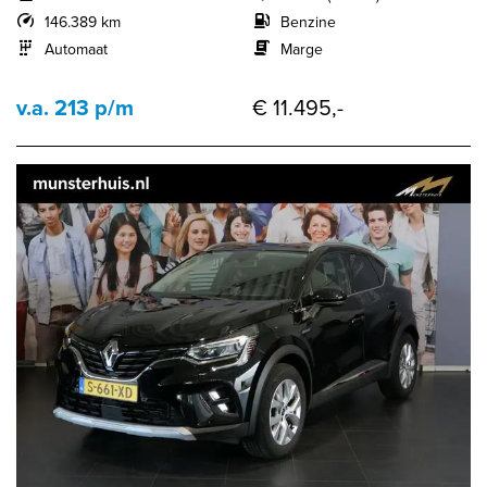
146.389 km
Benzine
Automaat
Marge
v.a. 213 p/m
€ 11.495,-