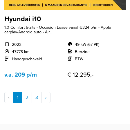
Hyundai i10
1.0 Comfort 5-zits - Occasion Lease vanaf €324 p/m - Apple
carplay/Android auto - Air...
2022
49 kW (67 PK)
47.778 km
Benzine
Handgeschakeld
BTW
v.a. 209 p/m
€ 12.295,-
‹
1
2
3
›