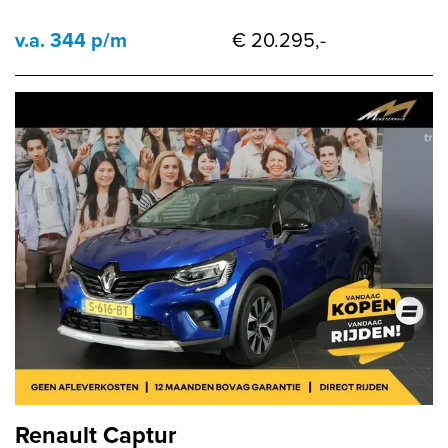
v.a. 344 p/m
€ 20.295,-
Renault Captur