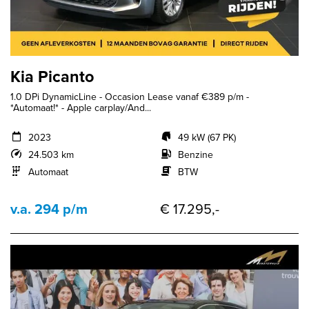
Kia Picanto
1.0 DPi DynamicLine - Occasion Lease vanaf €389 p/m -
*Automaat!* - Apple carplay/And...
2023
49 kW (67 PK)
24.503 km
Benzine
Automaat
BTW
v.a. 294 p/m
€ 17.295,-