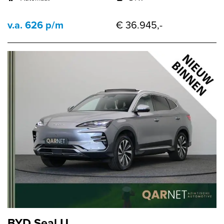
v.a. 626 p/m
€ 36.945,-
BYD Seal U