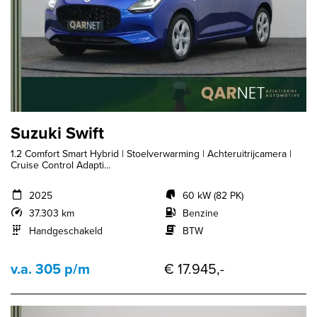
Suzuki Swift
1.2 Comfort Smart Hybrid | Stoelverwarming | Achteruitrijcamera |
Cruise Control Adapti...
2025
60 kW (82 PK)
37.303 km
Benzine
Handgeschakeld
BTW
v.a. 305 p/m
€ 17.945,-