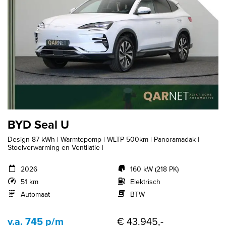
BYD Seal U
Design 87 kWh | Warmtepomp | WLTP 500km | Panoramadak |
Stoelverwarming en Ventilatie |
2026
160 kW (218 PK)
51 km
Elektrisch
Automaat
BTW
v.a. 745 p/m
€ 43.945,-