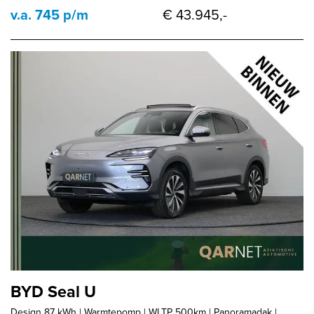
v.a. 745 p/m
€ 43.945,-
BYD Seal U
Design 87 kWh | Warmtepomp | WLTP 500km | Panoramadak |