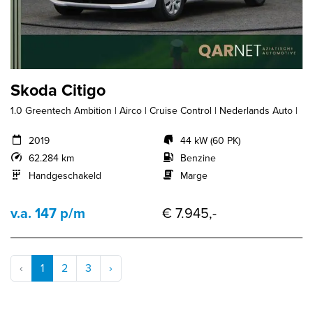
Skoda Citigo
1.0 Greentech Ambition | Airco | Cruise Control | Nederlands Auto |
2019
44 kW (60 PK)
62.284 km
Benzine
Handgeschakeld
Marge
v.a. 147 p/m
€ 7.945,-
‹
1
2
3
›