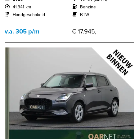
41.341 km
Benzine
Handgeschakeld
BTW
v.a. 305 p/m
€ 17.945,-