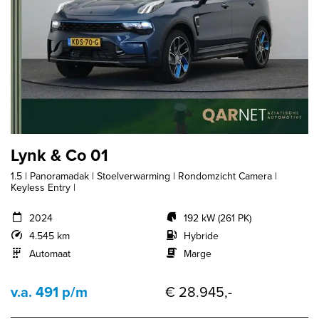
Lynk & Co 01
1.5 | Panoramadak | Stoelverwarming | Rondomzicht Camera |
Keyless Entry |
2024
192 kW (261 PK)
4.545 km
Hybride
Automaat
Marge
v.a. 491 p/m
€ 28.945,-