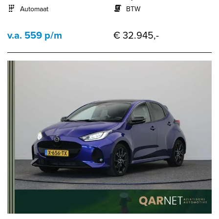
Automaat
BTW
v.a. 559 p/m
€ 32.945,-