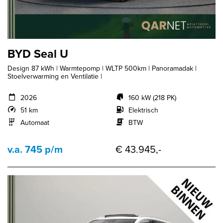
BYD Seal U
Design 87 kWh | Warmtepomp | WLTP 500km | Panoramadak |
Stoelverwarming en Ventilatie |
2026
160 kW (218 PK)
51 km
Elektrisch
Automaat
BTW
v.a. 745 p/m
€ 43.945,-