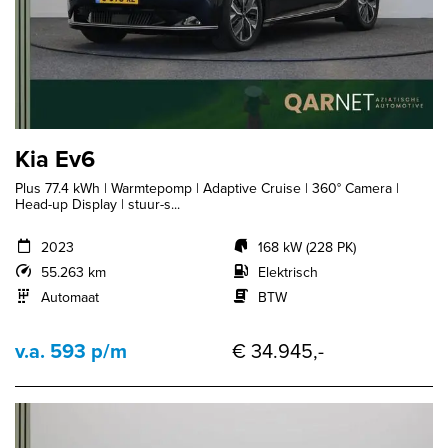
Kia Ev6
Plus 77.4 kWh | Warmtepomp | Adaptive Cruise | 360° Camera |
Head-up Display | stuur-s...
2023
168 kW (228 PK)
55.263 km
Elektrisch
Automaat
BTW
v.a. 593 p/m
€ 34.945,-