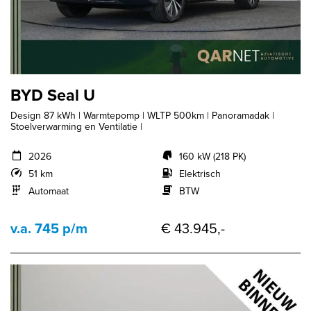
BYD Seal U
Design 87 kWh | Warmtepomp | WLTP 500km | Panoramadak |
Stoelverwarming en Ventilatie |
2026
160 kW (218 PK)
51 km
Elektrisch
Automaat
BTW
v.a. 745 p/m
€ 43.945,-