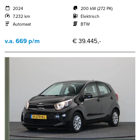
2024
200 kW (272 PK)
7.232 km
Elektrisch
Automaat
BTW
v.a. 669 p/m
€ 39.445,-