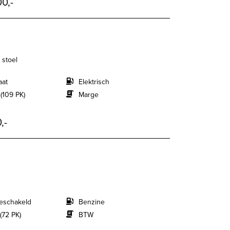
0,-
 stoel
aat
Elektrisch
(109 PK)
Marge
,-
eschakeld
Benzine
(72 PK)
BTW