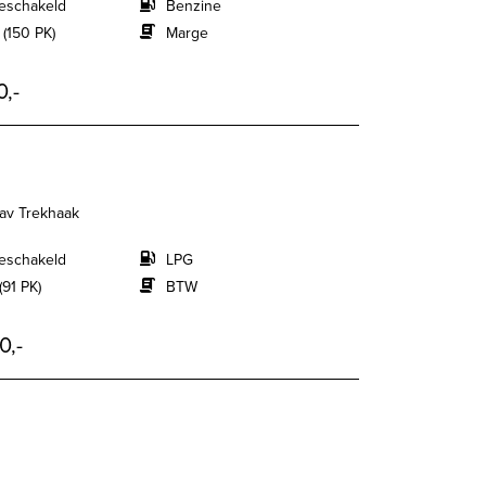
eschakeld
Benzine
 (150 PK)
Marge
0,-
Nav Trekhaak
eschakeld
LPG
(91 PK)
BTW
0,-