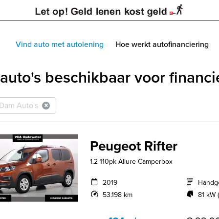
Vind auto met autolening
Hoe werkt autofinanciering
auto's beschikbaar voor financi
Dam Auto's
Peugeot Rifter
1.2 110pk Allure Camperbox
2019
Handg
53.198 km
81 kW (