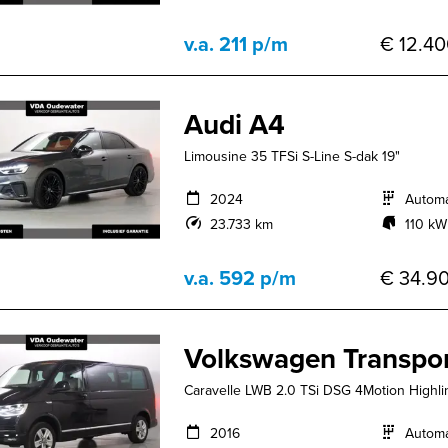
v.a. 211 p/m
€ 12.40
Audi A4
Limousine 35 TFSi S-Line S-dak 19"
2024
Autom
23.733 km
110 kW
v.a. 592 p/m
€ 34.90
Volkswagen Transpor
Caravelle LWB 2.0 TSi DSG 4Motion Highli
2016
Autom