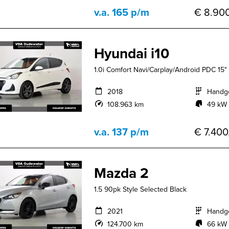
v.a. 165 p/m
€ 8.900
Hyundai i10
1.0i Comfort Navi/Carplay/Android PDC 15"
2018
Handg
108.963 km
49 kW 
v.a. 137 p/m
€ 7.400
Mazda 2
1.5 90pk Style Selected Black
2021
Handg
124.700 km
66 kW 