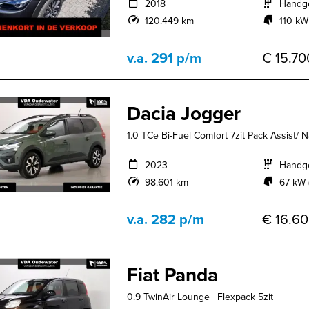
2018
Handg
120.449 km
110 kW
v.a. 291 p/m
€ 15.70
Dacia Jogger
1.0 TCe Bi-Fuel Comfort 7zit Pack Assist/ 
2023
Handg
98.601 km
67 kW 
v.a. 282 p/m
€ 16.60
Fiat Panda
0.9 TwinAir Lounge+ Flexpack 5zit