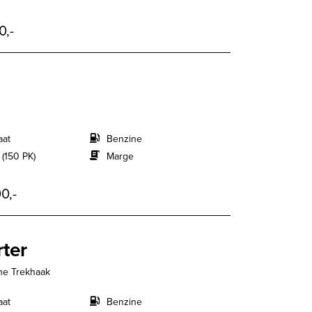
0,-
aat
Benzine
 (150 PK)
Marge
0,-
ter
ne Trekhaak
aat
Benzine