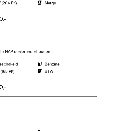
 (204 PK)
Marge
0,-
auto NAP dealeronderhouden
eschakeld
Benzine
 (165 PK)
BTW
0,-
n