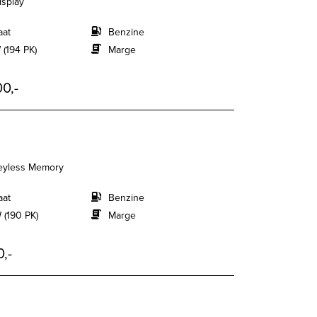
isplay
aat
Benzine
 (194 PK)
Marge
0,-
Keyless Memory
aat
Benzine
 (190 PK)
Marge
,-