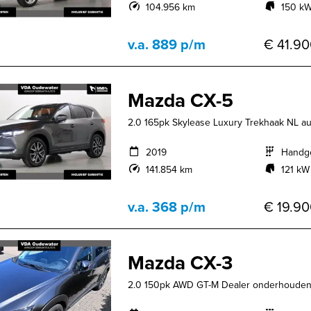
104.956 km
150 kW
v.a. 889 p/m
€ 41.90
Mazda CX-5
2.0 165pk Skylease Luxury Trekhaak NL 
2019
Handg
141.854 km
121 kW
v.a. 368 p/m
€ 19.90
Mazda CX-3
2.0 150pk AWD GT-M Dealer onderhoude