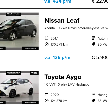
v.a. 424 p/m
€ 22.90
Nissan Leaf
Acenta 30 kWh Navi/Camera/Keyless/Verw
2017
Autom
130.379 km
80 kW 
v.a. 126 p/m
€ 5.900
Toyota Aygo
1.0 VVT-i X-play LMV Navigatie
2020
Handg
124.878 km
53 kW 