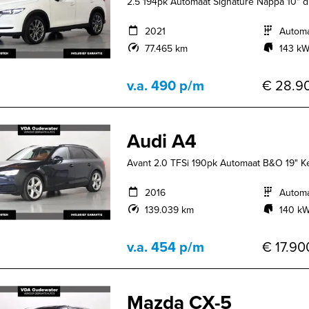
2.5 194pk Automaat Signature Nappa 10" d
2021
Autom
77.465 km
143 kW
v.a. 490 p/m
€ 28.90
Audi A4
Avant 2.0 TFSi 190pk Automaat B&O 19" 
2016
Autom
139.039 km
140 kW
v.a. 454 p/m
€ 17.900
Mazda CX-5