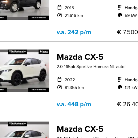
2015
Handg
21.616 km
59 kW 
v.a. 242 p/m
€ 7.500
Mazda CX-5
2.0 165pk Sportive Homura NL auto!
2022
Handg
81.355 km
121 kW
v.a. 448 p/m
€ 26.40
Mazda CX-5