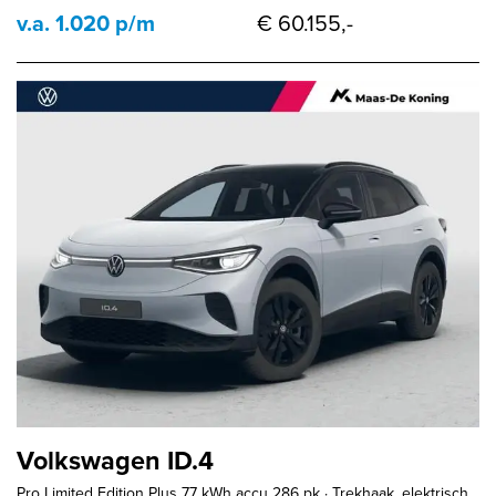
v.a. 1.020 p/m
€ 60.155,-
Volkswagen ID.4
Pro Limited Edition Plus 77 kWh accu 286 pk · Trekhaak, elektrisch