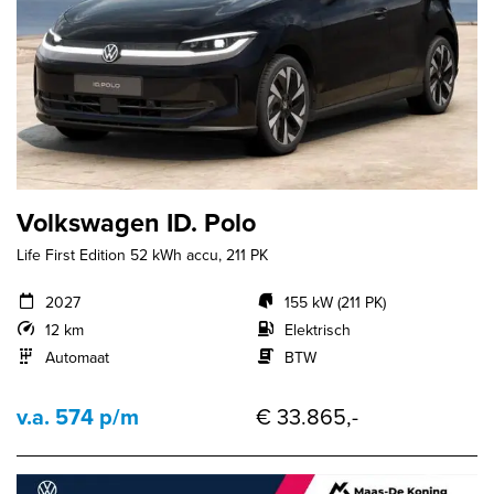
Volkswagen ID. Polo
Life First Edition 52 kWh accu, 211 PK
2027
155 kW (211 PK)
12 km
Elektrisch
Automaat
BTW
v.a. 574 p/m
€ 33.865,-