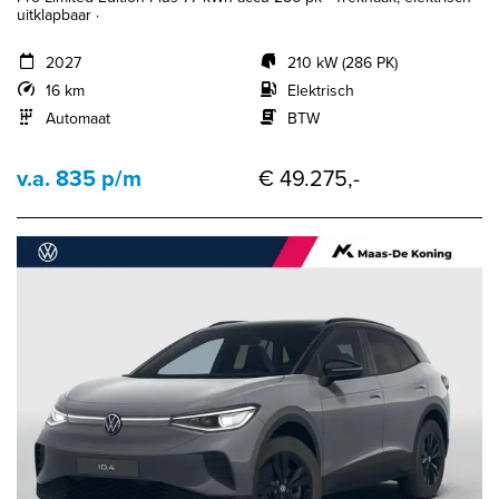
uitklapbaar ·
2027
210 kW (286 PK)
16 km
Elektrisch
Automaat
BTW
v.a. 835 p/m
€ 49.275,-