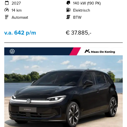
2027
140 kW (190 PK)
14 km
Elektrisch
Automaat
BTW
v.a. 642 p/m
€ 37.885,-