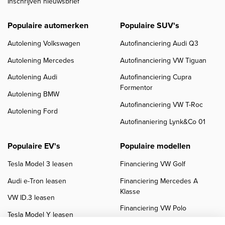
Inschrijven nieuwsbrief
Populaire automerken
Populaire SUV's
Autolening Volkswagen
Autofinanciering Audi Q3
Autolening Mercedes
Autofinanciering VW Tiguan
Autolening Audi
Autofinanciering Cupra
Formentor
Autolening BMW
Autofinanciering VW T-Roc
Autolening Ford
Autofinaniering Lynk&Co 01
Populaire EV's
Populaire modellen
Tesla Model 3 leasen
Financiering VW Golf
Audi e-Tron leasen
Financiering Mercedes A
Klasse
VW ID.3 leasen
Financiering VW Polo
Tesla Model Y leasen