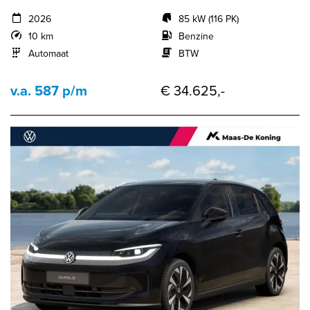
2026
85 kW (116 PK)
10 km
Benzine
Automaat
BTW
v.a. 587 p/m
€ 34.625,-