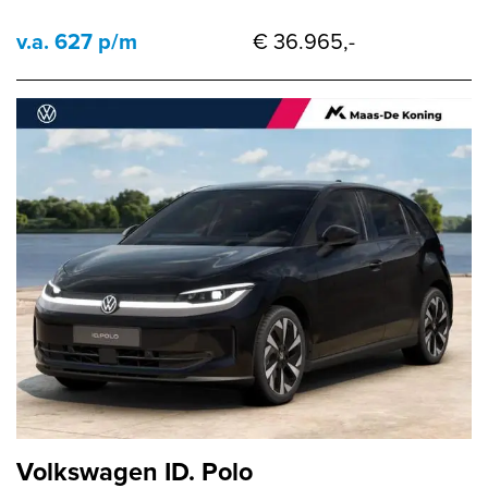
v.a. 627 p/m
€ 36.965,-
Volkswagen ID. Polo