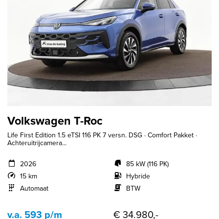
Volkswagen T-Roc
Life First Edition 1.5 eTSI 116 PK 7 versn. DSG · Comfort Pakket ·
Achteruitrijcamera...
2026
85 kW (116 PK)
15 km
Hybride
Automaat
BTW
v.a. 593 p/m
€ 34.980,-