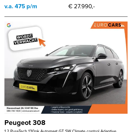
v.a. 475 p/m
€ 27.990,-
Peugeot 308
1.2 PureTech 130pk Automaat GT SW Climate control Adaptive