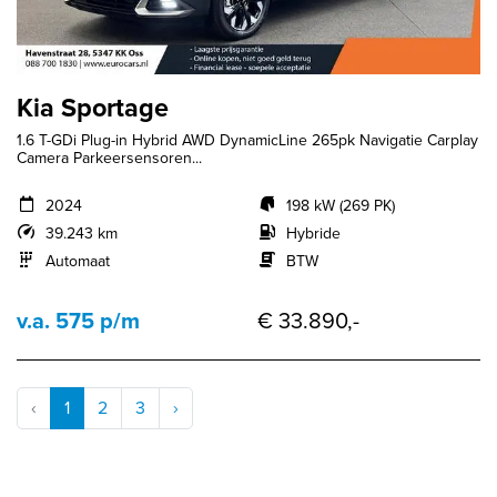
Kia Sportage
1.6 T-GDi Plug-in Hybrid AWD DynamicLine 265pk Navigatie Carplay
Camera Parkeersensoren...
2024
198 kW (269 PK)
39.243 km
Hybride
Automaat
BTW
v.a. 575 p/m
€ 33.890,-
‹
1
2
3
›