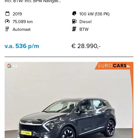
incl. BTW/ incl. BPM Navigati...
2019
100 kW (136 PK)
75.089 km
Diesel
Automaat
BTW
v.a. 536 p/m
€ 28.990,-