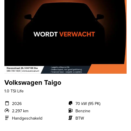
Volkswagen Taigo
1.0 TSI Life
2026
70 kW (95 PK)
2.297 km
Benzine
Handgeschakeld
BTW