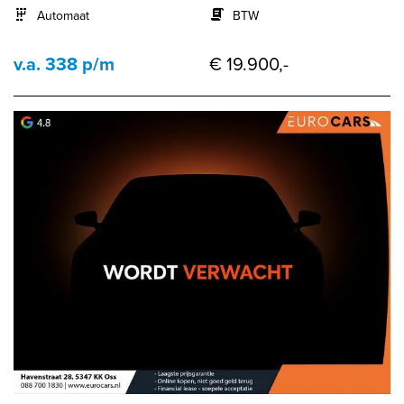
Automaat
BTW
v.a. 338 p/m
€ 19.900,-