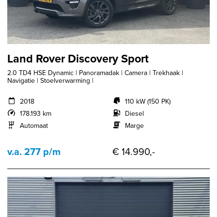
Land Rover Discovery Sport
2.0 TD4 HSE Dynamic | Panoramadak | Camera | Trekhaak |
Navigatie | Stoelverwarming |
2018
110 kW (150 PK)
178.193 km
Diesel
Automaat
Marge
v.a. 277 p/m
€ 14.990,-