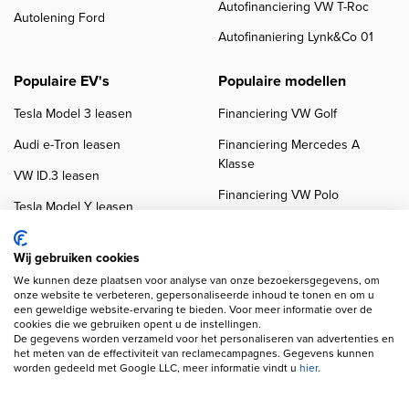
Autofinanciering VW T-Roc
Autolening Ford
Autofinaniering Lynk&Co 01
Populaire EV's
Populaire modellen
Tesla Model 3 leasen
Financiering VW Golf
Audi e-Tron leasen
Financiering Mercedes A
Klasse
VW ID.3 leasen
Financiering VW Polo
Tesla Model Y leasen
Financiering BMW 3-Serie
VW ID.4 leasen
Financiering Audi A3
Wij gebruiken cookies
We kunnen deze plaatsen voor analyse van onze bezoekersgegevens, om
onze website te verbeteren, gepersonaliseerde inhoud te tonen en om u
een geweldige website-ervaring te bieden. Voor meer informatie over de
cookies die we gebruiken opent u de instellingen.
De gegevens worden verzameld voor het personaliseren van advertenties en
het meten van de effectiviteit van reclamecampagnes. Gegevens kunnen
worden gedeeld met Google LLC, meer informatie vindt u
hier
.
Copyright navigation
Privacy verklaring
Cookieverklaring
Disclaimer
Klanten beoordelingen
Autobedrijven