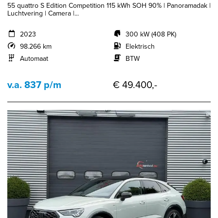
55 quattro S Edition Competition 115 kWh SOH 90% | Panoramadak |
Luchtvering | Camera |...
2023
300 kW (408 PK)
98.266 km
Elektrisch
Automaat
BTW
v.a. 837 p/m
€ 49.400,-