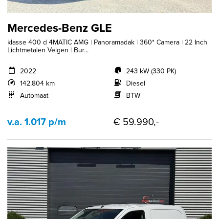
Mercedes-Benz GLE
klasse 400 d 4MATIC AMG | Panoramadak | 360* Camera | 22 Inch
Lichtmetalen Velgen | Bur...
2022
243 kW (330 PK)
142.804 km
Diesel
Automaat
BTW
v.a. 1.017 p/m
€ 59.990,-