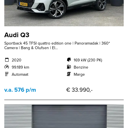
Audi Q3
Sportback 45 TFSI quattro edition one | Panoramadak | 360*
Camera | Bang & Olufsen | El...
2020
169 kW (230 PK)
99.189 km
Benzine
Automaat
Marge
v.a. 576 p/m
€ 33.990,-