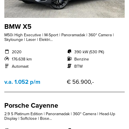
BMW X5
M50i High Executive | M-Sport | Panoramadak | 360* Camera |
Skylounge | Laser | Elektri...
2020
390 kW (530 PK)
176.638 km
Benzine
Automaat
BTW
v.a. 1.052 p/m
€ 56.900,-
Porsche Cayenne
2.9 S Platinum Edition | Panoramadak | 360* Camera | Head-Up
Display | Softclose | Bose...