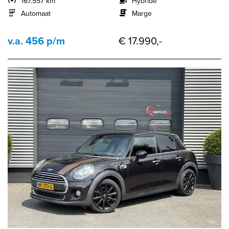
167.557 km
Hybride
Automaat
Marge
v.a. 456 p/m
€ 17.990,-