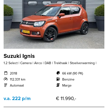
Suzuki Ignis
1.2 Select | Camera | Airco | DAB | Trekhaak | Stoelverwarming |
2018
66 kW (90 PK)
112.331 km
Benzine
Automaat
Marge
v.a. 222 p/m
€ 11.990,-