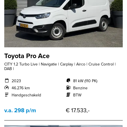
Toyota Pro Ace
CITY 1.2 Turbo Live | Navigatie | Carplay | Airco | Cruise Control |
DAB |
2023
81 kW (110 PK)
46.276 km
Benzine
Handgeschakeld
BTW
v.a. 298 p/m
€ 17.533,-