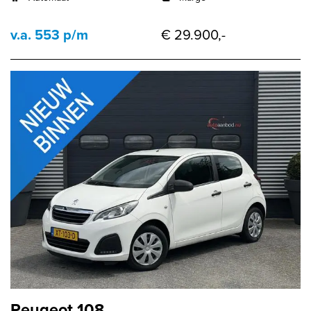
v.a. 553 p/m
€ 29.900,-
Peugeot 108