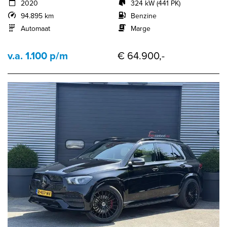
2020
324 kW (441 PK)
94.895 km
Benzine
Automaat
Marge
v.a. 1.100 p/m
€ 64.900,-