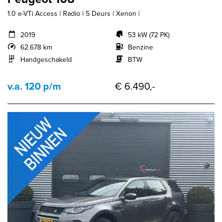
1.0 e-VTi Access | Radio | 5 Deurs | Xenon |
2019
53 kW (72 PK)
62.678 km
Benzine
Handgeschakeld
BTW
v.a. 120 p/m
€ 6.490,-