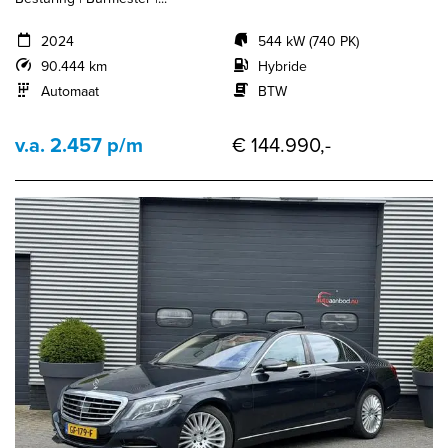
2024
544 kW (740 PK)
90.444 km
Hybride
Automaat
BTW
v.a. 2.457 p/m
€ 144.990,-