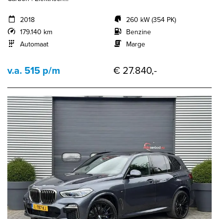
2018
260 kW (354 PK)
179.140 km
Benzine
Automaat
Marge
v.a. 515 p/m
€ 27.840,-