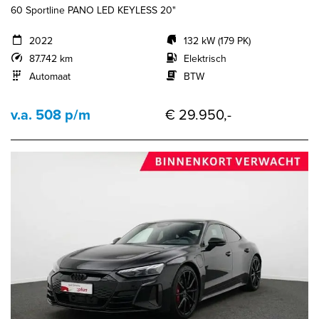
60 Sportline PANO LED KEYLESS 20"
2022
132 kW (179 PK)
87.742 km
Elektrisch
Automaat
BTW
v.a. 508 p/m
€ 29.950,-