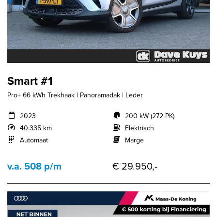
Smart #1
Pro+ 66 kWh Trekhaak | Panoramadak | Leder
2023
200 kW (272 PK)
40.335 km
Elektrisch
Automaat
Marge
v.a. 508 p/m
€ 29.950,-