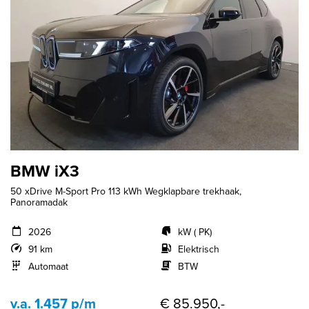
BMW iX3
50 xDrive M-Sport Pro 113 kWh Wegklapbare trekhaak,
Panoramadak
2026
kW ( PK)
91 km
Elektrisch
Automaat
BTW
v.a. 1.457 p/m
€ 85.950,-