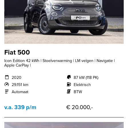
Fiat 500
Icon Edition 42 kWh | Stoelverwarming | LM velgen | Navigatie |
Apple CarPlay |
2020
87 kW (118 PK)
29.151 km
Elektrisch
Automaat
BTW
v.a. 339 p/m
€ 20.000,-