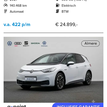
140.468 km
Elektrisch
Automaat
BTW
v.a. 422 p/m
€ 24.899,-