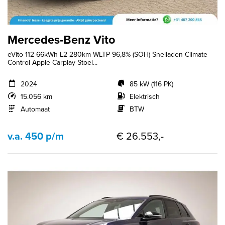
Mercedes-Benz Vito
eVito 112 66kWh L2 280km WLTP 96,8% (SOH) Snelladen Climate
Control Apple Carplay Stoel...
2024
85 kW (116 PK)
15.056 km
Elektrisch
Automaat
BTW
v.a. 450 p/m
€ 26.553,-