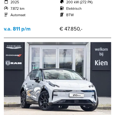
2025
200 kW (272 PK)
7.872 km
Elektrisch
Automaat
BTW
v.a. 811 p/m
€ 47.850,-