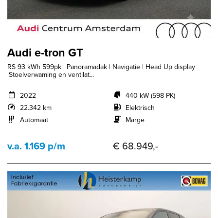
Audi e-tron GT
RS 93 kWh 599pk | Panoramadak | Navigatie | Head Up display
|Stoelverwaming en ventilat...
2022
440 kW (598 PK)
22.342 km
Elektrisch
Automaat
Marge
v.a. 1.169 p/m
€ 68.949,-