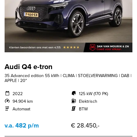
Audi Q4 e-tron
35 Advanced edition 55 kWh | CLIMA | STOELVERWARMING | DAB |
APPLE | 20"
2022
125 kW (170 PK)
94.904 km
Elektrisch
Automaat
BTW
v.a. 482 p/m
€ 28.450,-