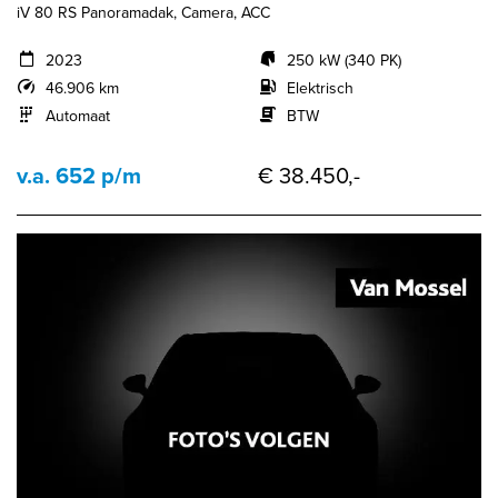
iV 80 RS Panoramadak, Camera, ACC
2023
250 kW (340 PK)
46.906 km
Elektrisch
Automaat
BTW
v.a. 652 p/m
€ 38.450,-