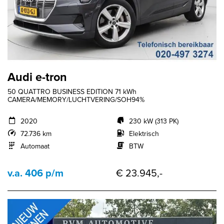
Audi e-tron
50 QUATTRO BUSINESS EDITION 71 kWh
CAMERA/MEMORY/LUCHTVERING/SOH94%
2020
230 kW (313 PK)
72.736 km
Elektrisch
Automaat
BTW
v.a. 406 p/m
€ 23.945,-