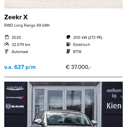
Zeekr X
RWD Long Range 69 kWh
2025
200 kW (272 PK)
32.079 km
Elektrisch
Automaat
BTW
v.a. 627 p/m
€ 37.000,-