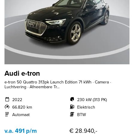
Audi e-tron
e-tron 50 Quattro 313pk Launch Edition 71 kWh · Camera ·
Luchtvering · Afneembare Tr...
2022
230 kW (313 PK)
66.820 km
Elektrisch
Automaat
BTW
v.a. 491 p/m
€ 28.940,-