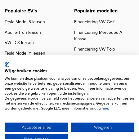
Populaire EV's
Populaire modellen
Tesla Model 3 leasen
Financiering VW Golf
Audi e-Tron leasen
Financiering Mercedes A
Klasse
VW ID.3 leasen
Financiering VW Polo
Tesla Model Y leasen
Financiering BMW 3-Serie
VW ID.4 leasen
Financiering Audi A3
Wij gebruiken cookies
We kunnen deze plaatsen voor analyse van onze bezoekersgegevens, om
onze website te verbeteren, gepersonaliseerde inhoud te tonen en om u
een geweldige website-ervaring te bieden. Voor meer informatie over de
cookies die we gebruiken opent u de instellingen.
De gegevens worden verzameld voor het personaliseren van advertenties en
het meten van de effectiviteit van reclamecampagnes. Gegevens kunnen
worden gedeeld met Google LLC, meer informatie vindt u
hier
.
Copyright navigation
Privacy verklaring
Cookieverklaring
Disclaimer
Klanten beoordelingen
Autobedrijven
Accepteer alles
Weigeren
Wij gebruiken AI voor afbeeldingen en teksten
Nee, pas aan