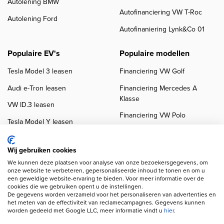
Autolening BMW
Autofinanciering VW T-Roc
Autolening Ford
Autofinaniering Lynk&Co 01
Populaire EV's
Populaire modellen
Tesla Model 3 leasen
Financiering VW Golf
Audi e-Tron leasen
Financiering Mercedes A
Klasse
VW ID.3 leasen
Financiering VW Polo
Tesla Model Y leasen
Financiering BMW 3-Serie
VW ID.4 leasen
Financiering Audi A3
Wij gebruiken cookies
We kunnen deze plaatsen voor analyse van onze bezoekersgegevens, om
onze website te verbeteren, gepersonaliseerde inhoud te tonen en om u
een geweldige website-ervaring te bieden. Voor meer informatie over de
cookies die we gebruiken opent u de instellingen.
De gegevens worden verzameld voor het personaliseren van advertenties en
het meten van de effectiviteit van reclamecampagnes. Gegevens kunnen
worden gedeeld met Google LLC, meer informatie vindt u
hier
.
Copyright navigation
Privacy verklaring
Cookieverklaring
Disclaimer