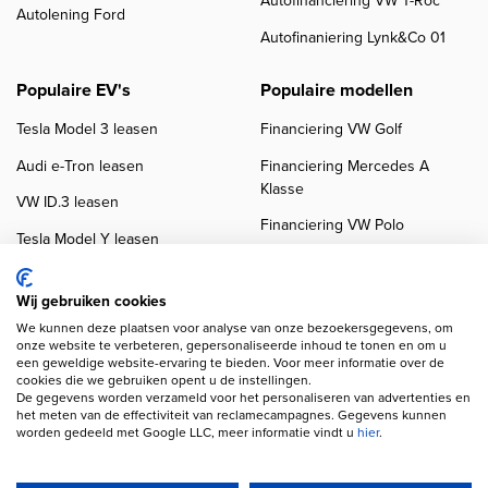
Autofinanciering VW T-Roc
Autolening Ford
Autofinaniering Lynk&Co 01
Populaire EV's
Populaire modellen
Tesla Model 3 leasen
Financiering VW Golf
Audi e-Tron leasen
Financiering Mercedes A
Klasse
VW ID.3 leasen
Financiering VW Polo
Tesla Model Y leasen
Financiering BMW 3-Serie
VW ID.4 leasen
Financiering Audi A3
Wij gebruiken cookies
We kunnen deze plaatsen voor analyse van onze bezoekersgegevens, om
onze website te verbeteren, gepersonaliseerde inhoud te tonen en om u
een geweldige website-ervaring te bieden. Voor meer informatie over de
cookies die we gebruiken opent u de instellingen.
De gegevens worden verzameld voor het personaliseren van advertenties en
het meten van de effectiviteit van reclamecampagnes. Gegevens kunnen
worden gedeeld met Google LLC, meer informatie vindt u
hier
.
Copyright navigation
Privacy verklaring
Cookieverklaring
Disclaimer
Klanten beoordelingen
Autobedrijven