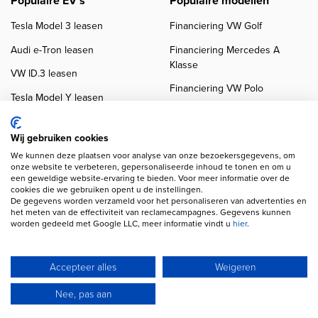
Populaire EV's
Populaire modellen
Tesla Model 3 leasen
Financiering VW Golf
Audi e-Tron leasen
Financiering Mercedes A
Klasse
VW ID.3 leasen
Financiering VW Polo
Tesla Model Y leasen
Financiering BMW 3-Serie
VW ID.4 leasen
Financiering Audi A3
Wij gebruiken cookies
We kunnen deze plaatsen voor analyse van onze bezoekersgegevens, om
onze website te verbeteren, gepersonaliseerde inhoud te tonen en om u
een geweldige website-ervaring te bieden. Voor meer informatie over de
cookies die we gebruiken opent u de instellingen.
De gegevens worden verzameld voor het personaliseren van advertenties en
het meten van de effectiviteit van reclamecampagnes. Gegevens kunnen
worden gedeeld met Google LLC, meer informatie vindt u
hier
.
Copyright navigation
Privacy verklaring
Cookieverklaring
Disclaimer
Klanten beoordelingen
Autobedrijven
Accepteer alles
Weigeren
Wij gebruiken AI voor afbeeldingen en teksten
Nee, pas aan
© 2026 Autofinancier
Powered by 1FS.nl