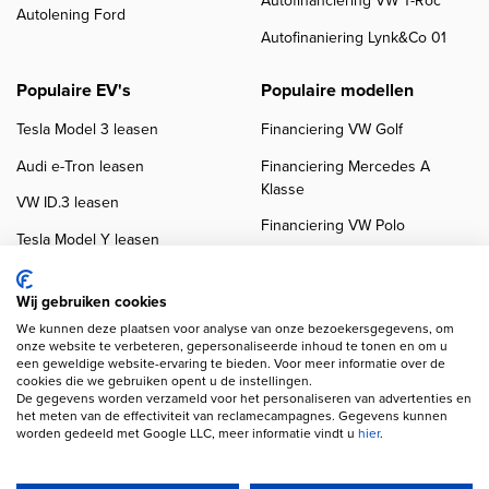
Autofinanciering VW T-Roc
Autolening Ford
Autofinaniering Lynk&Co 01
Populaire EV's
Populaire modellen
Tesla Model 3 leasen
Financiering VW Golf
Audi e-Tron leasen
Financiering Mercedes A
Klasse
VW ID.3 leasen
Financiering VW Polo
Tesla Model Y leasen
Financiering BMW 3-Serie
VW ID.4 leasen
Financiering Audi A3
Wij gebruiken cookies
We kunnen deze plaatsen voor analyse van onze bezoekersgegevens, om
onze website te verbeteren, gepersonaliseerde inhoud te tonen en om u
een geweldige website-ervaring te bieden. Voor meer informatie over de
cookies die we gebruiken opent u de instellingen.
De gegevens worden verzameld voor het personaliseren van advertenties en
het meten van de effectiviteit van reclamecampagnes. Gegevens kunnen
worden gedeeld met Google LLC, meer informatie vindt u
hier
.
Copyright navigation
Privacy verklaring
Cookieverklaring
Disclaimer
Klanten beoordelingen
Autobedrijven