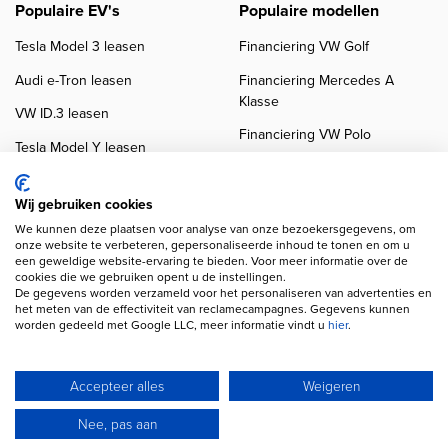
Populaire EV's
Populaire modellen
Tesla Model 3 leasen
Financiering VW Golf
Audi e-Tron leasen
Financiering Mercedes A
Klasse
VW ID.3 leasen
Financiering VW Polo
Tesla Model Y leasen
Financiering BMW 3-Serie
VW ID.4 leasen
Financiering Audi A3
Wij gebruiken cookies
We kunnen deze plaatsen voor analyse van onze bezoekersgegevens, om
onze website te verbeteren, gepersonaliseerde inhoud te tonen en om u
een geweldige website-ervaring te bieden. Voor meer informatie over de
cookies die we gebruiken opent u de instellingen.
De gegevens worden verzameld voor het personaliseren van advertenties en
het meten van de effectiviteit van reclamecampagnes. Gegevens kunnen
worden gedeeld met Google LLC, meer informatie vindt u
hier
.
Copyright navigation
Privacy verklaring
Cookieverklaring
Disclaimer
Klanten beoordelingen
Autobedrijven
Accepteer alles
Weigeren
Wij gebruiken AI voor afbeeldingen en teksten
Nee, pas aan
© 2026 Autofinancier
Powered by 1FS.nl