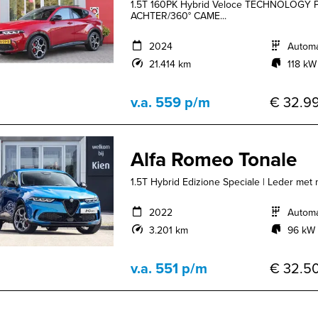
1.5T 160PK Hybrid Veloce TECHNOLOG
ACHTER/360° CAME...
2024
Autom
21.414 km
118 kW
v.a. 559 p/m
€ 32.99
Alfa Romeo Tonale
1.5T Hybrid Edizione Speciale | Leder met m
2022
Autom
3.201 km
96 kW 
v.a. 551 p/m
€ 32.50