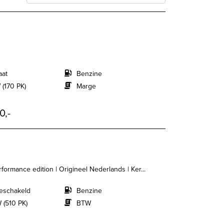
aat
Benzine
 (170 PK)
Marge
0,-
formance edition | Origineel Nederlands | Ker...
eschakeld
Benzine
 (510 PK)
BTW