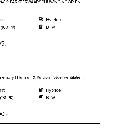
Y PACK: PARKEERWAARSCHUWING VOOR EN
aat
Hybride
 (160 PK)
BTW
5,-
emory | Harman & Kardon | Stoel ventilatie |...
aat
Hybride
(131 PK)
BTW
0,-