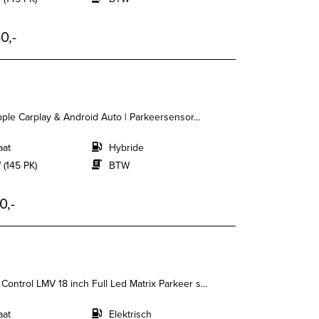
0,-
Apple Carplay & Android Auto | Parkeersensor...
aat
Hybride
 (145 PK)
BTW
0,-
Control LMV 18 inch Full Led Matrix Parkeer s...
aat
Elektrisch