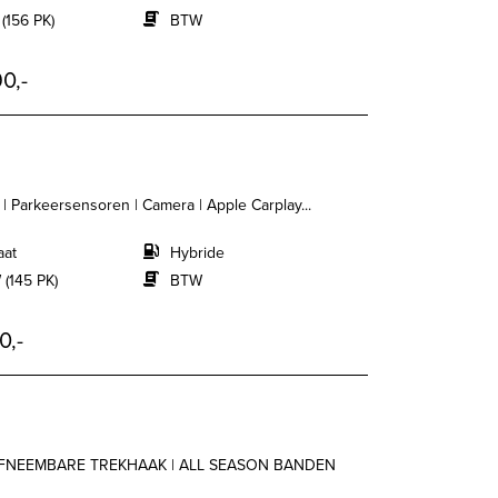
 (156 PK)
BTW
0,-
e | Parkeersensoren | Camera | Apple Carplay...
aat
Hybride
 (145 PK)
BTW
0,-
| AFNEEMBARE TREKHAAK | ALL SEASON BANDEN