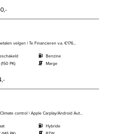
0,-
metalen velgen | Te Financieren v.a. €176...
eschakeld
Benzine
 (150 PK)
Marge
,-
 Climate control | Apple Carplay/Android Aut...
aat
Hybride
 (145 PK)
BTW