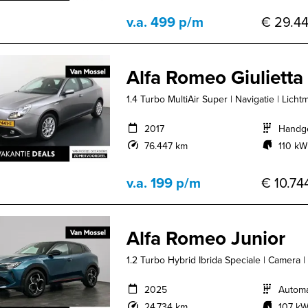
v.a. 499 p/m
€ 29.44
Alfa Romeo Giulietta
1.4 Turbo MultiAir Super | Navigatie | Licht
2017
Handg
76.447 km
110 kW
v.a. 199 p/m
€ 10.744
Alfa Romeo Junior
1.2 Turbo Hybrid Ibrida Speciale | Camera |
2025
Autom
24.734 km
107 kW