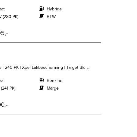
aat
Hybride
 (280 PK)
BTW
5,-
 | 240 PK | Xpel Lakbescherming | Target Blu ...
aat
Benzine
 (241 PK)
Marge
0,-