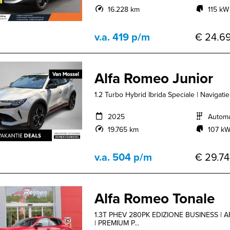
16.228 km
115 kW
v.a. 419 p/m
€ 24.69
Alfa Romeo Junior
1.2 Turbo Hybrid Ibrida Speciale | Navigati
2025
Autom
19.765 km
107 kW
v.a. 504 p/m
€ 29.74
Alfa Romeo Tonale
1.3T PHEV 280PK EDIZIONE BUSINESS 
| PREMIUM P...