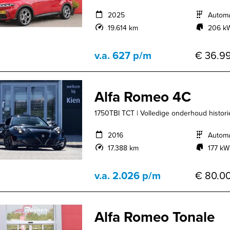
2025
Autom
19.614 km
206 kW
v.a. 627 p/m
€ 36.99
Alfa Romeo 4C
1750TBI TCT | Volledige onderhoud historie
2016
Autom
17.388 km
177 kW
v.a. 2.026 p/m
€ 80.00
Alfa Romeo Tonale