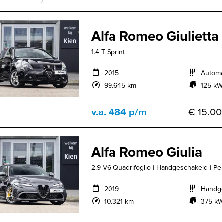
Alfa Romeo Giulietta
1.4 T Sprint
2015
Autom
99.645 km
125 kW
v.a. 484 p/m
€ 15.00
Alfa Romeo Giulia
2.9 V6 Quadrifoglio | Handgeschakeld | Per
2019
Handg
10.321 km
375 kW