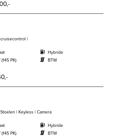
00,-
 cruisecontrol |
aat
Hybride
 (145 PK)
BTW
0,-
 Stoelen | Keyless | Camera
aat
Hybride
 (145 PK)
BTW