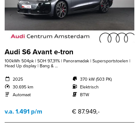
Audi S6 Avant e-tron
100kWh 504pk | SOH 97,31% | Panoramadak | Supersportstoelen |
Head Up display | Bang & ...
2025
370 kW (503 PK)
30.695 km
Elektrisch
Automaat
BTW
v.a. 1.491 p/m
€ 87.949,-