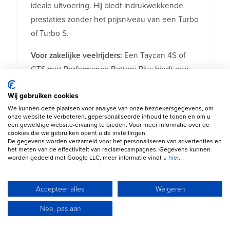
ideale uitvoering. Hij biedt indrukwekkende
prestaties zonder het prijsniveau van een Turbo
of Turbo S.
Voor zakelijke veelrijders:
Een Taycan 4S of
GTS met Performance Battery Plus biedt een
uitstekende combinatie van rijbereik,
Wij gebruiken cookies
laadprestaties en comfort.
We kunnen deze plaatsen voor analyse van onze bezoekersgegevens, om
onze website te verbeteren, gepersonaliseerde inhoud te tonen en om u
Voor gezinnen:
De Cross Turismo biedt extra
een geweldige website-ervaring te bieden. Voor meer informatie over de
bagageruimte, een hogere instap en meer
cookies die we gebruiken opent u de instellingen.
De gegevens worden verzameld voor het personaliseren van advertenties en
praktische inzetbaarheid zonder veel sportiviteit
het meten van de effectiviteit van reclamecampagnes. Gegevens kunnen
worden gedeeld met Google LLC, meer informatie vindt u
hier
.
te verliezen.
Voor maximale prestaties:
De Turbo S en Turbo
Accepteer alles
Weigeren
GT behoren tot de snelste productieauto's ter
Nee, pas aan
wereld en bieden prestaties die zelfs veel
supercars overtreffen.