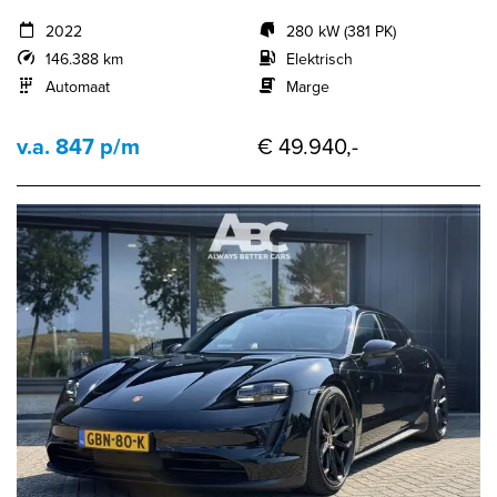
2022
280 kW (381 PK)
146.388 km
Elektrisch
Automaat
Marge
v.a. 847 p/m
€ 49.940,-