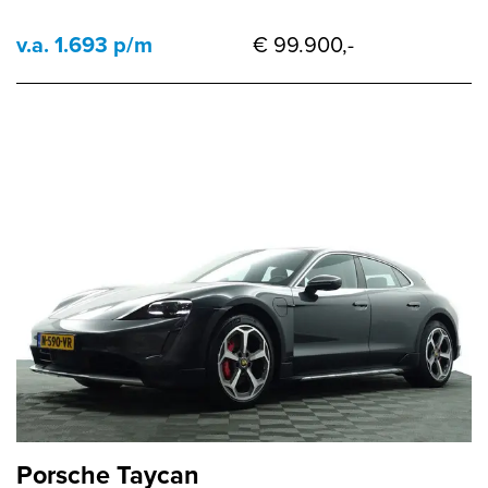
v.a. 1.693 p/m
€ 99.900,-
Porsche Taycan