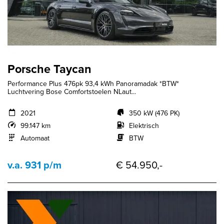
Porsche Taycan
Performance Plus 476pk 93,4 kWh Panoramadak *BTW*
Luchtvering Bose Comfortstoelen NLaut...
2021
350 kW (476 PK)
99.147 km
Elektrisch
Automaat
BTW
v.a. 931 p/m
€ 54.950,-