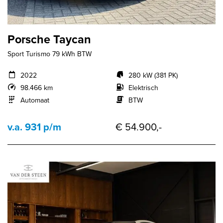
Porsche Taycan
Sport Turismo 79 kWh BTW
2022
280 kW (381 PK)
98.466 km
Elektrisch
Automaat
BTW
v.a. 931 p/m
€ 54.900,-