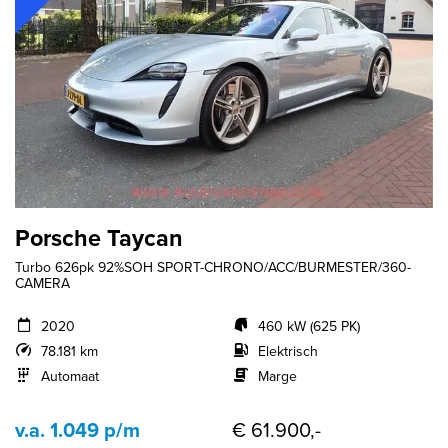
Porsche Taycan
Turbo 626pk 92%SOH SPORT-CHRONO/ACC/BURMESTER/360-
CAMERA
2020
460 kW (625 PK)
78.181 km
Elektrisch
Automaat
Marge
v.a. 1.049 p/m
€ 61.900,-