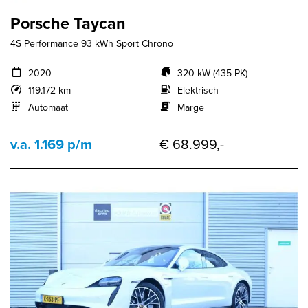
Porsche Taycan
4S Performance 93 kWh Sport Chrono
2020
320 kW (435 PK)
119.172 km
Elektrisch
Automaat
Marge
v.a. 1.169 p/m
€ 68.999,-