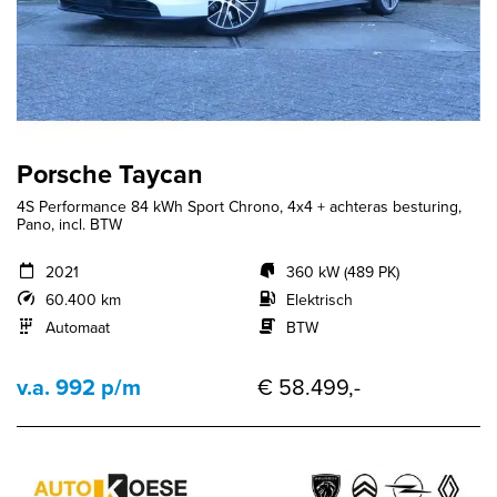
Porsche Taycan
4S Performance 84 kWh Sport Chrono, 4x4 + achteras besturing,
Pano, incl. BTW
2021
360 kW (489 PK)
60.400 km
Elektrisch
Automaat
BTW
v.a. 992 p/m
€ 58.499,-