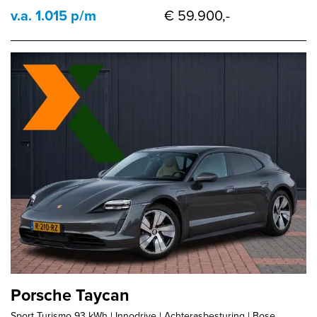
v.a. 1.015 p/m
€ 59.900,-
Porsche Taycan
Sport Turismo 93 kWh | Innodrive | Achterasbesturing | Bose