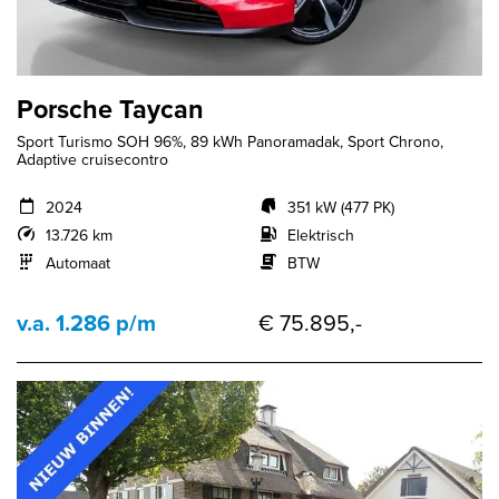
Porsche Taycan
Sport Turismo SOH 96%, 89 kWh Panoramadak, Sport Chrono,
Adaptive cruisecontro
2024
351 kW (477 PK)
13.726 km
Elektrisch
Automaat
BTW
v.a. 1.286 p/m
€ 75.895,-