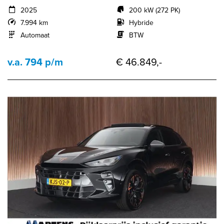
2025
200 kW (272 PK)
7.994 km
Hybride
Automaat
BTW
v.a. 794 p/m
€ 46.849,-