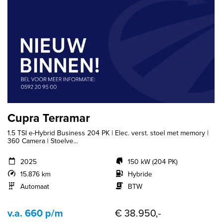
Cupra Terramar
1.5 TSI e-Hybrid Business 204 PK | Elec. verst. stoel met memory |
360 Camera | Stoelve...
2025
150 kW (204 PK)
15.876 km
Hybride
Automaat
BTW
v.a. 660 p/m
€ 38.950,-