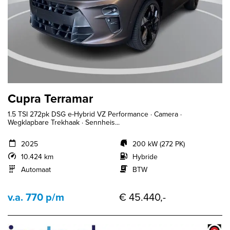
Cupra Terramar
1.5 TSI 272pk DSG e-Hybrid VZ Performance · Camera ·
Wegklapbare Trekhaak · Sennheis...
2025
200 kW (272 PK)
10.424 km
Hybride
Automaat
BTW
v.a. 770 p/m
€ 45.440,-