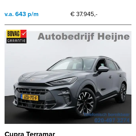
v.a. 643 p/m
€ 37.945,-
Cupra Terramar