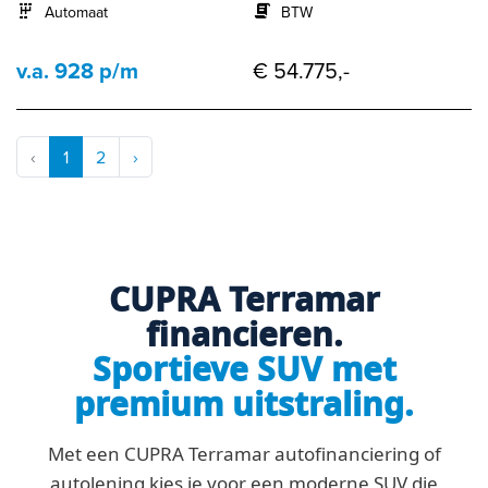
Automaat
BTW
v.a. 928 p/m
€ 54.775,-
‹
1
2
›
CUPRA Terramar
financieren.
Sportieve SUV met
premium uitstraling.
Met een CUPRA Terramar autofinanciering of
autolening kies je voor een moderne SUV die