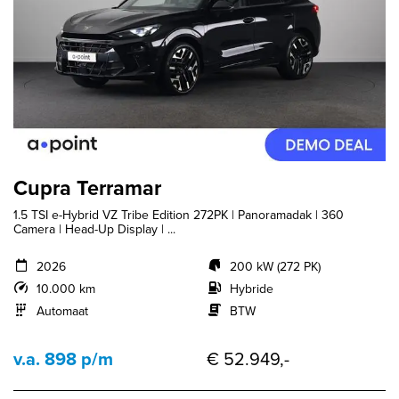
Cupra Terramar
1.5 TSI e-Hybrid VZ Tribe Edition 272PK | Panoramadak | 360
Camera | Head-Up Display | ...
2026
200 kW (272 PK)
10.000 km
Hybride
Automaat
BTW
v.a. 898 p/m
€ 52.949,-