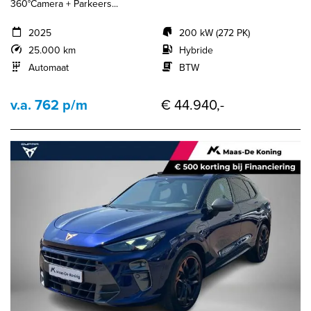
360°Camera + Parkeers...
2025
200 kW (272 PK)
25.000 km
Hybride
Automaat
BTW
v.a. 762 p/m
€ 44.940,-