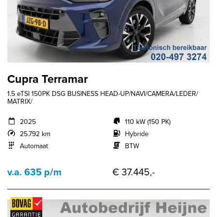
Cupra Terramar
1.5 eTSI 150PK DSG BUSINESS HEAD-UP/NAVI/CAMERA/LEDER/
MATRIX/
2025
110 kW (150 PK)
25.792 km
Hybride
Automaat
BTW
v.a. 635 p/m
€ 37.445,-