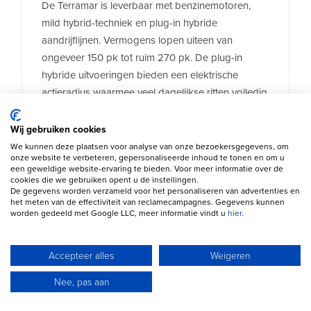
De Terramar is leverbaar met benzinemotoren,
mild hybrid-techniek en plug-in hybride
aandrijflijnen. Vermogens lopen uiteen van
ongeveer 150 pk tot ruim 270 pk. De plug-in
hybride uitvoeringen bieden een elektrische
actieradius waarmee veel dagelijkse ritten volledig
elektrisch kunnen worden afgelegd.
Wij gebruiken cookies
We kunnen deze plaatsen voor analyse van onze bezoekersgegevens, om
onze website te verbeteren, gepersonaliseerde inhoud te tonen en om u
een geweldige website-ervaring te bieden. Voor meer informatie over de
cookies die we gebruiken opent u de instellingen.
De gegevens worden verzameld voor het personaliseren van advertenties en
het meten van de effectiviteit van reclamecampagnes. Gegevens kunnen
worden gedeeld met Google LLC, meer informatie vindt u
hier
.
Welke CUPRA Terramar past
bij jou?
Accepteer alles
Weigeren
Beste prijs-kwaliteitverhouding:
De 1.5 eTSI
Nee, pas aan
biedt een aantrekkelijke combinatie van
prestaties, efficiëntie en lage gebruikskosten.