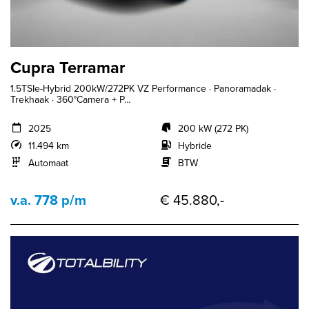
Cupra Terramar
1.5TSIe-Hybrid 200kW/272PK VZ Performance · Panoramadak ·
Trekhaak · 360°Camera + P...
2025
200 kW (272 PK)
11.494 km
Hybride
Automaat
BTW
v.a. 778 p/m
€ 45.880,-