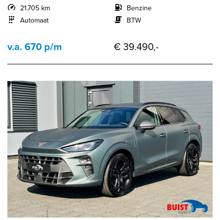
21.705 km
Benzine
Automaat
BTW
v.a. 670 p/m
€ 39.490,-