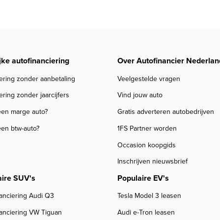
jke autofinanciering
Over Autofinancier Nederlan
ering zonder aanbetaling
Veelgestelde vragen
ering zonder jaarcijfers
Vind jouw auto
een marge auto?
Gratis adverteren autobedrijven
een btw-auto?
1FS Partner worden
Occasion koopgids
Inschrijven nieuwsbrief
aire SUV's
Populaire EV's
anciering Audi Q3
Tesla Model 3 leasen
nanciering VW Tiguan
Audi e-Tron leasen