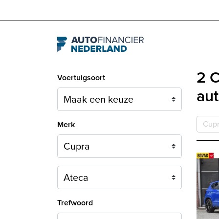
Navigation
2 C
Voertuigsoort
aut
Cup
Merk
Model
Trefwoord