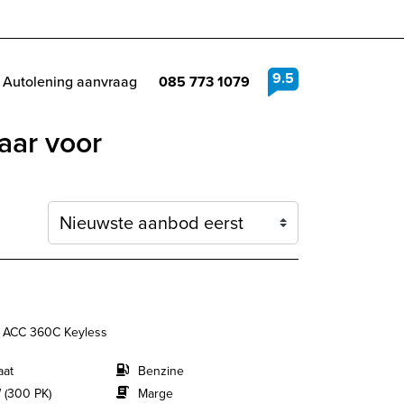
9.5
Autolening aanvraag
085 773 1079
aar voor
Sortering
e ACC 360C Keyless
aat
Benzine
 (300 PK)
Marge