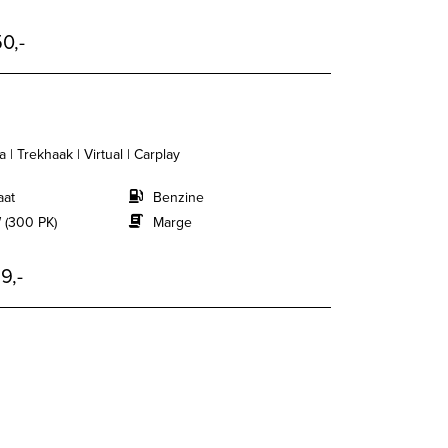
0,-
| Trekhaak | Virtual | Carplay
aat
Benzine
 (300 PK)
Marge
9,-