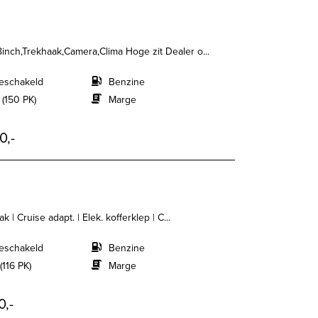
8inch,Trekhaak,Camera,Clima Hoge zit Dealer o...
eschakeld
Benzine
 (150 PK)
Marge
0,-
k | Cruise adapt. | Elek. kofferklep | C...
eschakeld
Benzine
(116 PK)
Marge
0,-