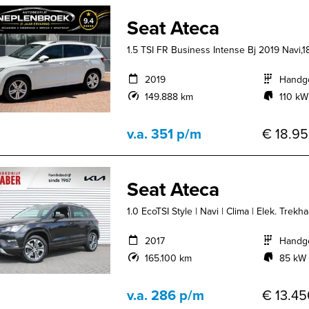
Seat Ateca
1.5 TSI FR Business Intense Bj 2019 Navi,1
2019
Handg
149.888 km
110 kW
v.a. 351 p/m
€ 18.95
Seat Ateca
1.0 EcoTSI Style | Navi | Clima | Elek. Trekhaa
2017
Handg
165.100 km
85 kW 
v.a. 286 p/m
€ 13.45