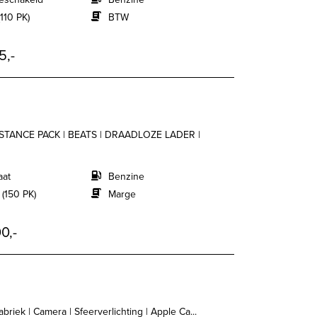
110 PK)
BTW
5,-
SSISTANCE PACK | BEATS | DRAADLOZE LADER |
aat
Benzine
 (150 PK)
Marge
0,-
briek | Camera | Sfeerverlichting | Apple Ca...