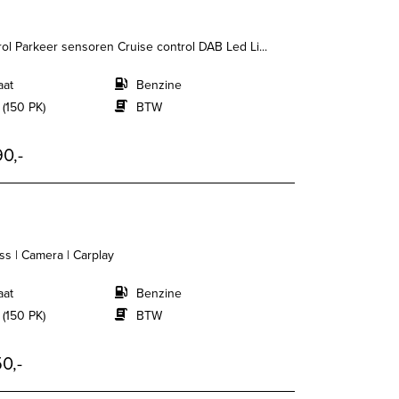
ol Parkeer sensoren Cruise control DAB Led Li...
aat
Benzine
 (150 PK)
BTW
0,-
ss | Camera | Carplay
aat
Benzine
 (150 PK)
BTW
0,-