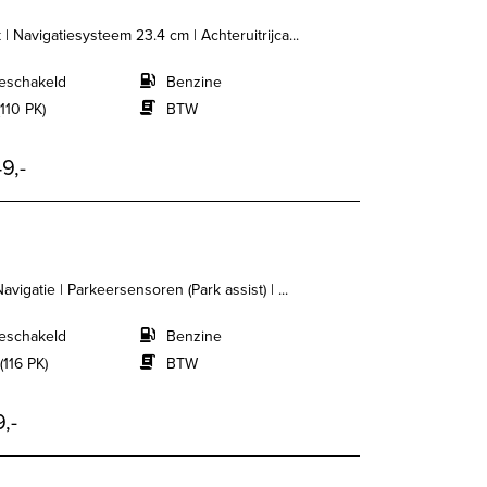
| Navigatiesysteem 23.4 cm | Achteruitrijca...
eschakeld
Benzine
110 PK)
BTW
9,-
avigatie | Parkeersensoren (Park assist) | ...
eschakeld
Benzine
(116 PK)
BTW
,-