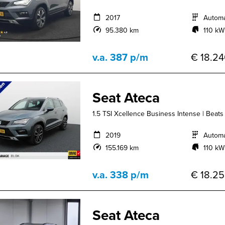
2017
Autom
95.380 km
110 kW
v.a. 387 p/m
€ 18.24
Seat Ateca
1.5 TSI Xcellence Business Intense | Beats | 
2019
Autom
155.169 km
110 kW
v.a. 338 p/m
€ 18.25
Seat Ateca