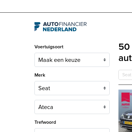
Navigation
50 
Voertuigsoort
aut
Seat
Merk
Model
Trefwoord