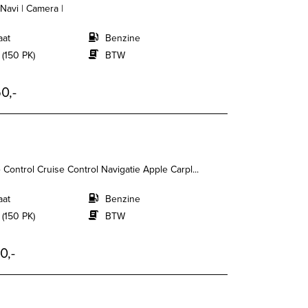
 Navi | Camera |
aat
Benzine
 (150 PK)
BTW
0,-
 Control Cruise Control Navigatie Apple Carpl...
aat
Benzine
 (150 PK)
BTW
0,-