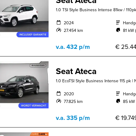
Seat Ateca
1.0 TSI Style Business Intense 81kw / 110pk 
2024
Handg
27.454 km
81 kW (
v.a. 432 p/m
€ 25.44
Seat Ateca
1.0 EcoTSI Style Business Intense 115 pk | N
2020
Handg
77.825 km
85 kW 
v.a. 335 p/m
€ 19.749