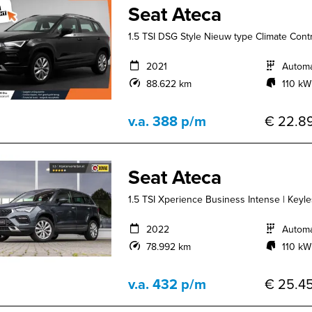
Seat Ateca
1.5 TSI DSG Style Nieuw type Climate Contr
2021
Autom
88.622 km
110 kW
v.a. 388 p/m
€ 22.89
Seat Ateca
1.5 TSI Xperience Business Intense | Keyle
2022
Autom
78.992 km
110 kW
v.a. 432 p/m
€ 25.45