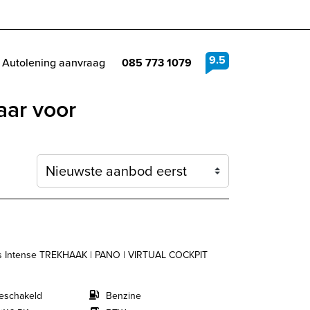
9.5
Autolening aanvraag
085 773 1079
aar voor
Sortering
ess Intense TREKHAAK | PANO | VIRTUAL COCKPIT
eschakeld
Benzine