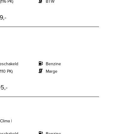
(116 PK)
BTW
9,-
eschakeld
Benzine
110 PK)
Marge
5,-
Clima |
eschakeld
Benzine