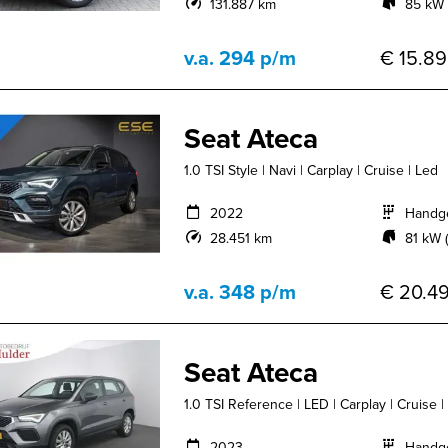
131.887 km
85 kW 
v.a. 294 p/m
€ 15.89
Seat Ateca
1.0 TSI Style | Navi | Carplay | Cruise | Led
2022
Handg
28.451 km
81 kW (
v.a. 348 p/m
€ 20.49
Seat Ateca
1.0 TSI Reference | LED | Carplay | Cruise | 
2023
Handg