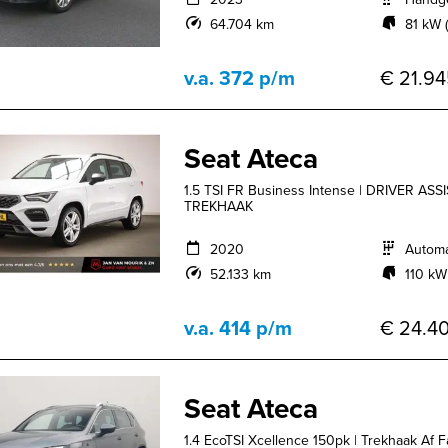
64.704 km
81 kW (
v.a. 372 p/m
€ 21.94
Seat Ateca
1.5 TSI FR Business Intense | DRIVER A
TREKHAAK
2020
Autom
52.133 km
110 kW
v.a. 414 p/m
€ 24.40
Seat Ateca
1.4 EcoTSI Xcellence 150pk | Trekhaak Af Fa