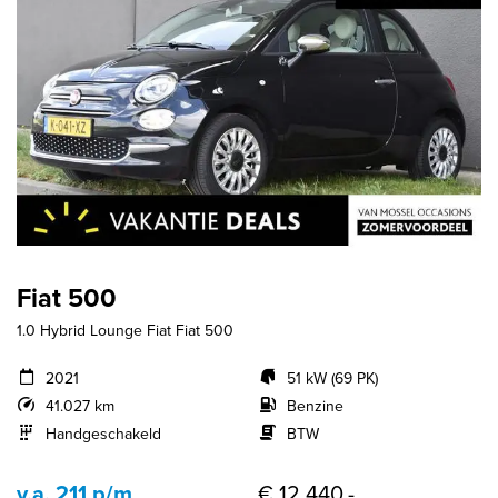
Fiat 500
1.0 Hybrid Lounge Fiat Fiat 500
2021
51 kW (69 PK)
41.027 km
Benzine
Handgeschakeld
BTW
v.a. 211 p/m
€ 12.440,-