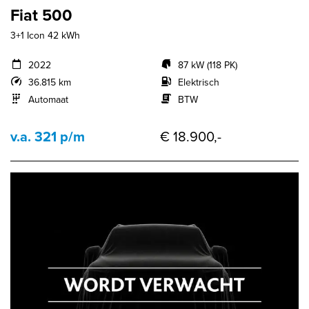
Fiat 500
3+1 Icon 42 kWh
2022
87 kW (118 PK)
36.815 km
Elektrisch
Automaat
BTW
v.a. 321 p/m
€ 18.900,-