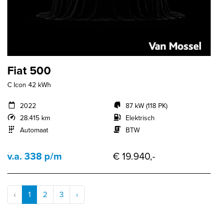
Fiat 500
C Icon 42 kWh
2022
87 kW (118 PK)
28.415 km
Elektrisch
Automaat
BTW
v.a. 338 p/m
€ 19.940,-
‹
1
2
3
›