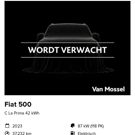
Fiat 500
C La Prima 42 kWh
2023
87 kW (118 PK)
37.232 km
Elektrisch