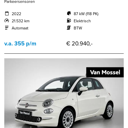
Parkeersensoren
2022
87 kW (118 PK)
21.532 km
Elektrisch
Automaat
BTW
v.a. 355 p/m
€ 20.940,-