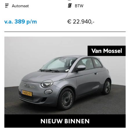
Automaat
BTW
v.a. 389 p/m
€ 22.940,-