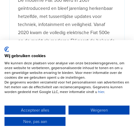
De moderne Fiat 500 werd in 2007
geïntroduceerd en bleef jarenlang herkenbaar
hetzelfde, met tussentijdse updates voor
techniek, infotainment en veiligheid. Vanaf
2020 kwam de volledig elektrische Fiat 500e
op de markt als moderne EV naast de bekende
benzine- en hybrideversies. Voor
Wij gebruiken cookies
occasionkopers zijn modellen vanaf 2019
We kunnen deze plaatsen voor analyse van onze bezoekersgegevens, om
interessant door de modernere uitrusting. Wie
onze website te verbeteren, gepersonaliseerde inhoud te tonen en om u
lage gebruikskosten zoekt, komt vaak uit bij de
een geweldige website-ervaring te bieden. Voor meer informatie over de
cookies die we gebruiken opent u de instellingen.
1.0 Hybrid of de 500e.
De gegevens worden verzameld voor het personaliseren van advertenties en
het meten van de effectiviteit van reclamecampagnes. Gegevens kunnen
worden gedeeld met Google LLC, meer informatie vindt u
hier
.
Accepteer alles
Weigeren
Nee, pas aan
Aankooptips voor een