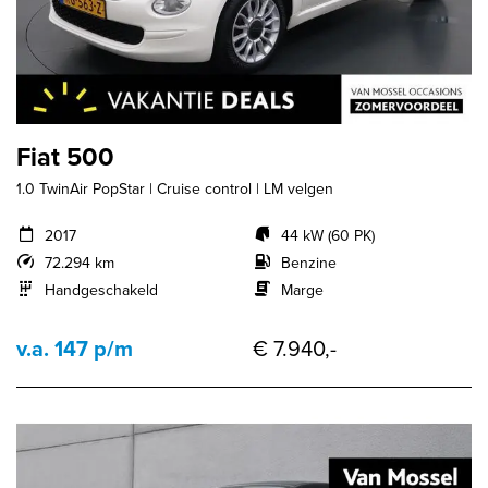
Fiat 500
1.0 TwinAir PopStar | Cruise control | LM velgen
2017
44 kW (60 PK)
72.294 km
Benzine
Handgeschakeld
Marge
v.a. 147 p/m
€ 7.940,-