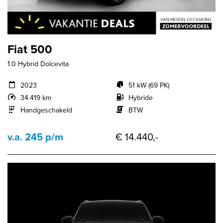
Fiat 500
1.0 Hybrid Dolcevita
2023
51 kW (69 PK)
34.419 km
Hybride
Handgeschakeld
BTW
v.a. 245 p/m
€ 14.440,-