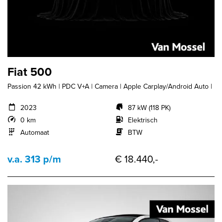
Fiat 500
Passion 42 kWh | PDC V+A | Camera | Apple Carplay/Android Auto |
2023
87 kW (118 PK)
0 km
Elektrisch
Automaat
BTW
v.a. 313 p/m
€ 18.440,-