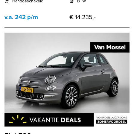
Handgeschakeld
BTW
v.a. 242 p/m
€ 14.235,-