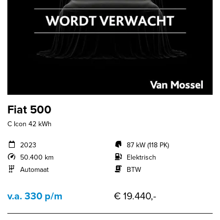
Fiat 500
C Icon 42 kWh
2023
87 kW (118 PK)
50.400 km
Elektrisch
Automaat
BTW
v.a. 330 p/m
€ 19.440,-