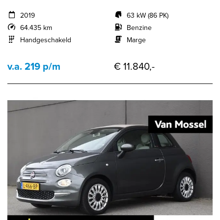
2019
63 kW (86 PK)
64.435 km
Benzine
Handgeschakeld
Marge
v.a. 219 p/m
€ 11.840,-