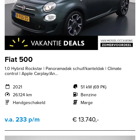
Fiat 500
1.0 Hybrid Rockstar | Panoramadak schuif/kanteldak | Climate
control | Apple Carplay/An...
2021
51 kW (69 PK)
26.124 km
Benzine
Handgeschakeld
Marge
v.a. 233 p/m
€ 13.740,-