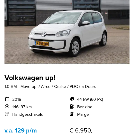
Volkswagen up!
1.0 BMT Move up! / Airco / Cruise / PDC / 5 Deurs
2018
44 kW (60 PK)
146.197 km
Benzine
Handgeschakeld
Marge
v.a. 129 p/m
€ 6.950,-