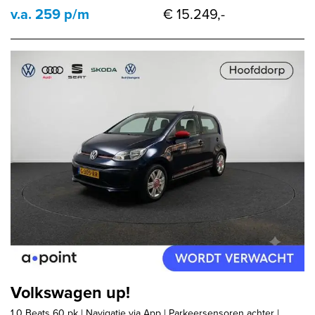
v.a. 259 p/m
€ 15.249,-
Volkswagen up!
1.0 Beats 60 pk | Navigatie via App | Parkeersensoren achter |