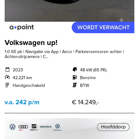
Volkswagen up!
1.0 65 pk | Navigatie via App | Airco | Parkeersensoren achter |
Achteruitrijcamera | C...
2023
48 kW (65 PK)
42.221 km
Benzine
Handgeschakeld
BTW
v.a. 242 p/m
€ 14.249,-