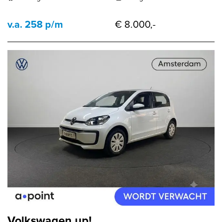
v.a. 258 p/m
€ 8.000,-
Volkswagen up!