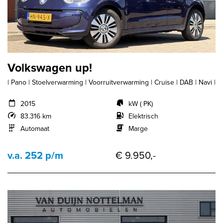
Volkswagen up!
| Pano | Stoelverwarming | Voorruitverwarming | Cruise | DAB | Navi |
2015
kW ( PK)
83.316 km
Elektrisch
Automaat
Marge
v.a. 252 p/m
€ 9.950,-