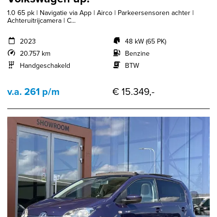
1.0 65 pk | Navigatie via App | Airco | Parkeersensoren achter |
Achteruitrijcamera | C...
2023
48 kW (65 PK)
20.757 km
Benzine
Handgeschakeld
BTW
v.a. 261 p/m
€ 15.349,-