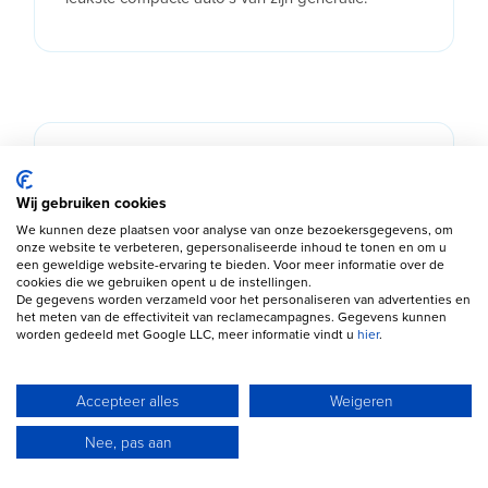
Welke Volkswagen up! past bij
jou?
Wij gebruiken cookies
We kunnen deze plaatsen voor analyse van onze bezoekersgegevens, om
onze website te verbeteren, gepersonaliseerde inhoud te tonen en om u
Beste prijs-kwaliteitverhouding:
De move up!
een geweldige website-ervaring te bieden. Voor meer informatie over de
cookies die we gebruiken opent u de instellingen.
met 75 pk biedt een uitstekende balans tussen
De gegevens worden verzameld voor het personaliseren van advertenties en
prestaties, uitrusting en lage gebruikskosten.
het meten van de effectiviteit van reclamecampagnes. Gegevens kunnen
worden gedeeld met Google LLC, meer informatie vindt u
hier
.
Voor dagelijks woon-werkverkeer:
De high up!
biedt extra comfort met onder meer cruise
Accepteer alles
Weigeren
control, lichtmetalen velgen en een rijkere
Nee, pas aan
uitrusting.