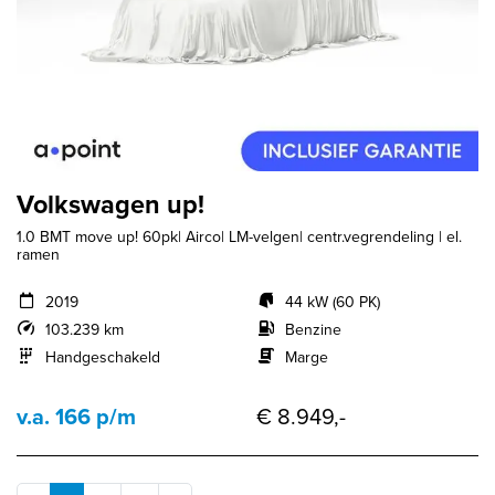
Volkswagen up!
1.0 BMT move up! 60pk| Airco| LM-velgen| centr.vegrendeling | el.
ramen
2019
44 kW (60 PK)
103.239 km
Benzine
Handgeschakeld
Marge
v.a. 166 p/m
€ 8.949,-