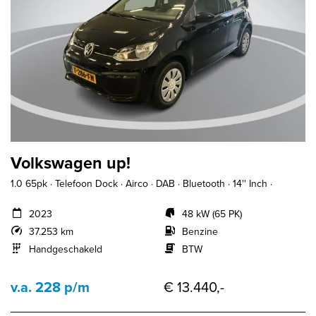
Volkswagen up!
1.0 65pk · Telefoon Dock · Airco · DAB · Bluetooth · 14'' Inch ·
2023
48 kW (65 PK)
37.253 km
Benzine
Handgeschakeld
BTW
v.a. 228 p/m
€ 13.440,-