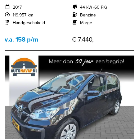
2017
44 kW (60 PK)
119.957 km
Benzine
Handgeschakeld
Marge
v.a. 158 p/m
€ 7.440,-