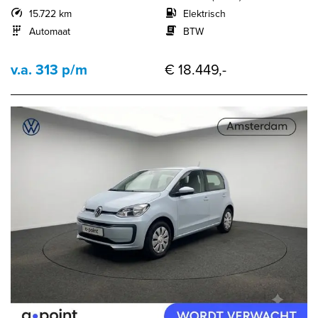
15.722 km
Elektrisch
Automaat
BTW
v.a. 313 p/m
€ 18.449,-