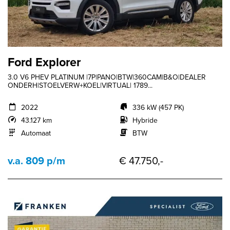
Ford Explorer
3.0 V6 PHEV PLATINUM |7P|PANO|BTW|360CAM|B&O|DEALER
ONDERH|STOELVERW+KOEL|VIRTUAL| 1789...
2022
336 kW (457 PK)
43.127 km
Hybride
Automaat
BTW
v.a. 809 p/m
€ 47.750,-