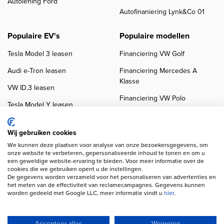
Autolening Ford
Autofinaniering Lynk&Co 01
Populaire EV's
Populaire modellen
Tesla Model 3 leasen
Financiering VW Golf
Audi e-Tron leasen
Financiering Mercedes A
Klasse
VW ID.3 leasen
Financiering VW Polo
Tesla Model Y leasen
Financiering BMW 3-Serie
VW ID.4 leasen
Financiering Audi A3
Wij gebruiken cookies
We kunnen deze plaatsen voor analyse van onze bezoekersgegevens, om
onze website te verbeteren, gepersonaliseerde inhoud te tonen en om u
een geweldige website-ervaring te bieden. Voor meer informatie over de
cookies die we gebruiken opent u de instellingen.
De gegevens worden verzameld voor het personaliseren van advertenties en
het meten van de effectiviteit van reclamecampagnes. Gegevens kunnen
worden gedeeld met Google LLC, meer informatie vindt u
hier
.
Copyright navigation
Privacy verklaring
Cookieverklaring
Disclaimer
Klanten beoordelingen
Autobedrijven
Accepteer alles
Weigeren