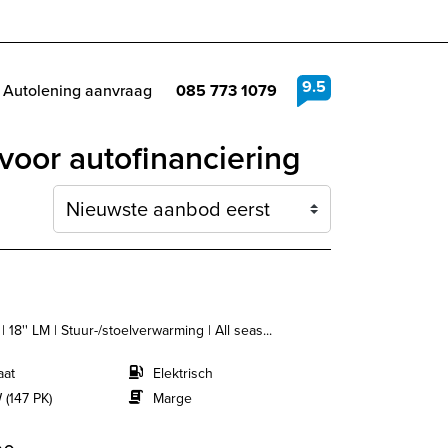
9.5
Autolening aanvraag
085 773 1079
voor autofinanciering
Sortering
18'' LM | Stuur-/stoelverwarming | All seas...
aat
Elektrisch
 (147 PK)
Marge