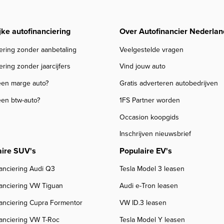
jke autofinanciering
Over Autofinancier Nederlan
ering zonder aanbetaling
Veelgestelde vragen
ering zonder jaarcijfers
Vind jouw auto
een marge auto?
Gratis adverteren autobedrijven
een btw-auto?
1FS Partner worden
Occasion koopgids
Inschrijven nieuwsbrief
aire SUV's
Populaire EV's
anciering Audi Q3
Tesla Model 3 leasen
nanciering VW Tiguan
Audi e-Tron leasen
nanciering Cupra Formentor
VW ID.3 leasen
nanciering VW T-Roc
Tesla Model Y leasen