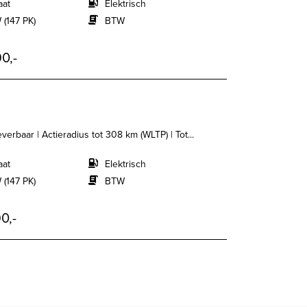
aat
Elektrisch
 (147 PK)
BTW
0,-
erbaar | Actieradius tot 308 km (WLTP) | Tot...
aat
Elektrisch
 (147 PK)
BTW
0,-