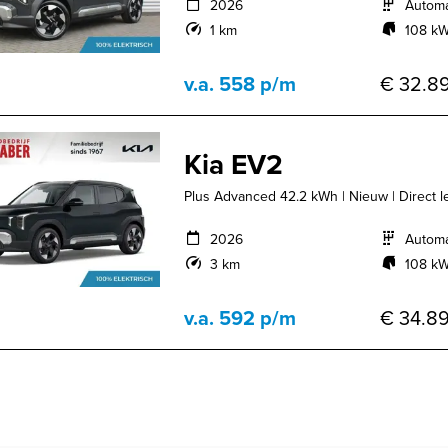
2026
Autom
1 km
108 kW
v.a. 558 p/m
€ 32.89
Kia EV2
Plus Advanced 42.2 kWh | Nieuw | Direct lev
2026
Autom
3 km
108 kW
v.a. 592 p/m
€ 34.89