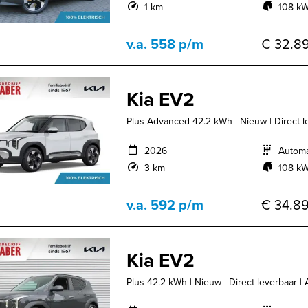
1 km
108 kW
v.a. 558 p/m
€ 32.89
Kia EV2
Plus Advanced 42.2 kWh | Nieuw | Direct lev
2026
Autom
3 km
108 kW
v.a. 592 p/m
€ 34.89
Kia EV2
Plus 42.2 kWh | Nieuw | Direct leverbaar | 