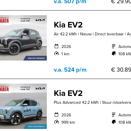
v.a. 507 p/m
€ 29.90
Kia EV2
Air 42.2 kWh | Nieuw | Direct leverbaar | Ac
2026
Autom
1 km
108 kW
v.a. 524 p/m
€ 30.89
Kia EV2
Plus Advanced 42.2 kWh | Stuur-/stoelverwa
2026
Autom
999 km
108 kW