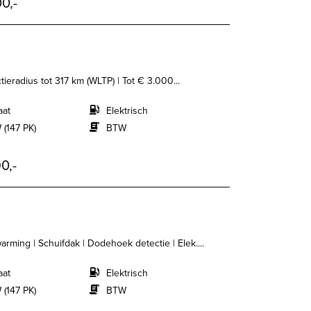
0,-
tieradius tot 317 km (WLTP) | Tot € 3.000...
aat
Elektrisch
 (147 PK)
BTW
0,-
rming | Schuifdak | Dodehoek detectie | Elek....
aat
Elektrisch
 (147 PK)
BTW