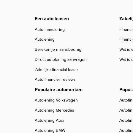
Een auto leasen
Zakeli
Autofinanciering
Financi
Autolening
Financi
Bereken je maandbedrag
Wat is 
Direct autolening aanvragen
Wat is 
Zakelijke financial lease
Auto financier reviews
Populaire automerken
Popul
Autolening Volkswagen
Autofin
Autolening Mercedes
Autofi
Autolening Audi
Autofi
Autolening BMW
Autofi