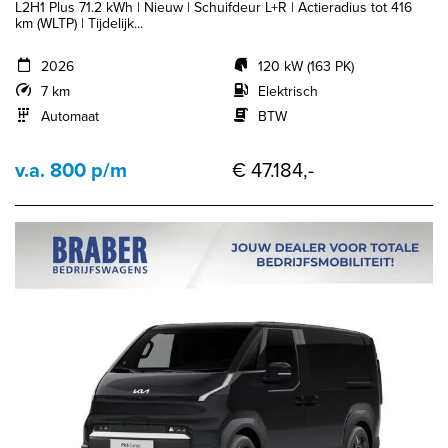
L2H1 Plus 71.2 kWh | Nieuw | Schuifdeur L+R | Actieradius tot 416
km (WLTP) | Tijdelijk...
2026
120 kW (163 PK)
7 km
Elektrisch
Automaat
BTW
v.a. 800 p/m
€ 47.184,-