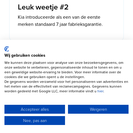
Leuk weetje #2
Kia introduceerde als een van de eerste
merken standaard 7 jaar fabrieksgarantie.
Wij gebruiken cookies
Leuk weetje #3
We kunnen deze plaatsen voor analyse van onze bezoekersgegevens, om
onze website te verbeteren, gepersonaliseerde inhoud te tonen en om u
De EV6 werd in 2022 uitgeroepen tot
een geweldige website-ervaring te bieden. Voor meer informatie over de
cookies die we gebruiken opent u de instellingen.
European Car of the Year.
De gegevens worden verzameld voor het personaliseren van advertenties en
het meten van de effectiviteit van reclamecampagnes. Gegevens kunnen
worden gedeeld met Google LLC, meer informatie vindt u
hier
.
Accepteer alles
Weigeren
Leuk weetje #4
Nee, pas aan
Kia en Hyundai delen veel techniek, maar