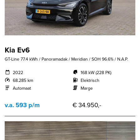
Kia Ev6
GT-Line 77.4 kWh / Panoramadak / Meridian / SOH 96.6% / N.A.P.
2022
168 kW (228 PK)
68.285 km
Elektrisch
Automaat
Marge
v.a. 593 p/m
€ 34.950,-