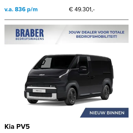
v.a. 836 p/m
€ 49.301,-
Kia PV5