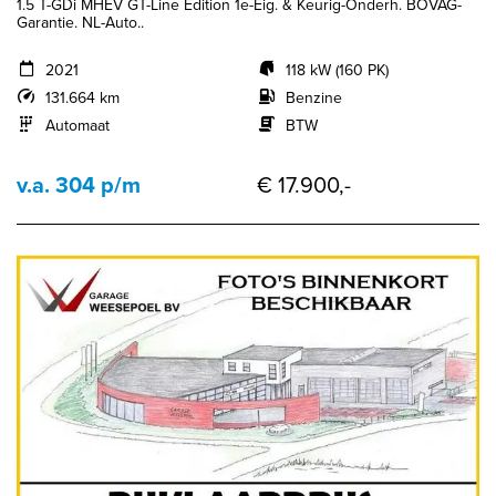
1.5 T-GDi MHEV GT-Line Edition 1e-Eig. & Keurig-Onderh. BOVAG-
Garantie. NL-Auto..
2021
118 kW (160 PK)
131.664 km
Benzine
Automaat
BTW
v.a. 304 p/m
€ 17.900,-