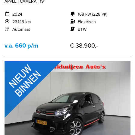
APPLE | CAMERA | 19"
2024
168 kW (228 PK)
26.143 km
Elektrisch
Automaat
BTW
v.a. 660 p/m
€ 38.900,-