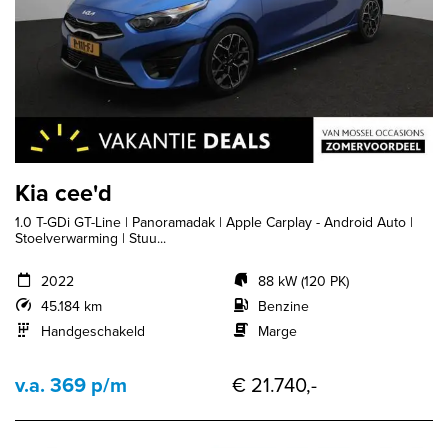
Kia cee'd
1.0 T-GDi GT-Line | Panoramadak | Apple Carplay - Android Auto |
Stoelverwarming | Stuu...
2022
88 kW (120 PK)
45.184 km
Benzine
Handgeschakeld
Marge
v.a. 369 p/m
€ 21.740,-