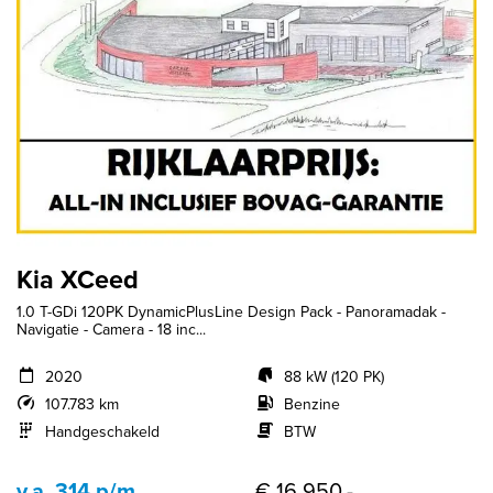
Kia XCeed
1.0 T-GDi 120PK DynamicPlusLine Design Pack - Panoramadak -
Navigatie - Camera - 18 inc...
2020
88 kW (120 PK)
107.783 km
Benzine
Handgeschakeld
BTW
v.a. 314 p/m
€ 16.950,-