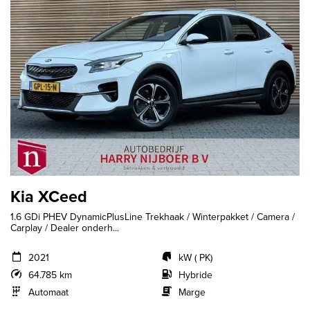
Kia XCeed
1.6 GDi PHEV DynamicPlusLine Trekhaak / Winterpakket / Camera /
Carplay / Dealer onderh...
2021
kW ( PK)
64.785 km
Hybride
Automaat
Marge