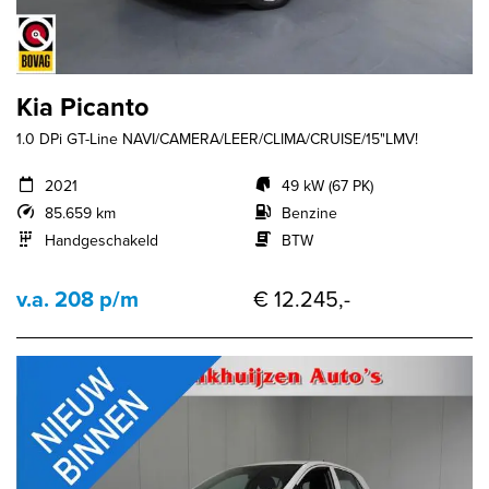
Kia Picanto
1.0 DPi GT-Line NAVI/CAMERA/LEER/CLIMA/CRUISE/15"LMV!
2021
49 kW (67 PK)
85.659 km
Benzine
Handgeschakeld
BTW
v.a. 208 p/m
€ 12.245,-