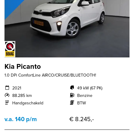
Kia Picanto
1.0 DPi ComfortLine AIRCO/CRUISE/BLUETOOTH!
2021
49 kW (67 PK)
88.285 km
Benzine
Handgeschakeld
BTW
v.a. 140 p/m
€ 8.245,-