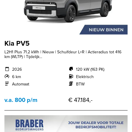
Kia PV5
L2H1 Plus 71.2 kWh | Nieuw | Schuifdeur L+R | Actieradius tot 416
km (WLTP) | Tijdelijk...
2026
120 kW (163 PK)
6 km
Elektrisch
Automaat
BTW
v.a. 800 p/m
€ 47.184,-