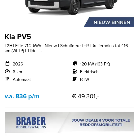
Kia PV5
L2H1 Elite 71.2 kWh | Nieuw | Schuifdeur L+R | Actieradius tot 416
km (WLTP) | Tijdelij...
2026
120 kW (163 PK)
6 km
Elektrisch
Automaat
BTW
v.a. 836 p/m
€ 49.301,-