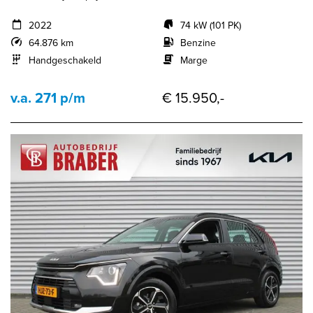
2022
74 kW (101 PK)
64.876 km
Benzine
Handgeschakeld
Marge
v.a. 271 p/m
€ 15.950,-