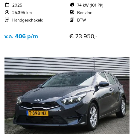
2025
74 kW (101 PK)
25.395 km
Benzine
Handgeschakeld
BTW
v.a. 406 p/m
€ 23.950,-