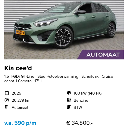
Kia cee'd
1.5 T-GDi GT-Line | Stuur-/stoelverwarming | Schuifdak | Cruise
adapt. | Camera | 17" L...
2025
103 kW (140 PK)
20.279 km
Benzine
Automaat
BTW
v.a. 590 p/m
€ 34.800,-