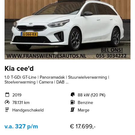
Kia cee'd
1.0 T-GDi GT-Line | Panoramadak | Stuurwielverwarming |
Stoelverwarming | Camera | DAB ...
2019
88 kW (120 PK)
78.131 km
Benzine
Handgeschakeld
Marge
v.a. 327 p/m
€ 17.699,-