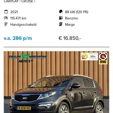
CARPLAY | CRUISE |
2021
88 kW (120 PK)
115.471 km
Benzine
Handgeschakeld
Marge
v.a. 286 p/m
€ 16.850,-