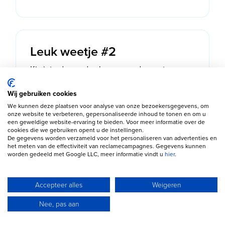
Leuk weetje #2
Kia introduceerde als een van de eerste
merken standaard 7 jaar fabrieksgarantie.
Wij gebruiken cookies
We kunnen deze plaatsen voor analyse van onze bezoekersgegevens, om
onze website te verbeteren, gepersonaliseerde inhoud te tonen en om u
een geweldige website-ervaring te bieden. Voor meer informatie over de
cookies die we gebruiken opent u de instellingen.
De gegevens worden verzameld voor het personaliseren van advertenties en
Leuk weetje #3
het meten van de effectiviteit van reclamecampagnes. Gegevens kunnen
worden gedeeld met Google LLC, meer informatie vindt u
hier
.
De EV6 werd in 2022 uitgeroepen tot
European Car of the Year.
Accepteer alles
Weigeren
Nee, pas aan