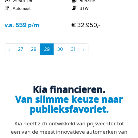
24.601 km
Benzine
Automaat
BTW
v.a. 559 p/m
€ 32.950,-
‹
27
28
29
30
31
›
Kia financieren.
Van slimme keuze naar
publieksfavoriet.
Kia heeft zich ontwikkeld van prijsvechter tot
een van de meest innovatieve automerken van