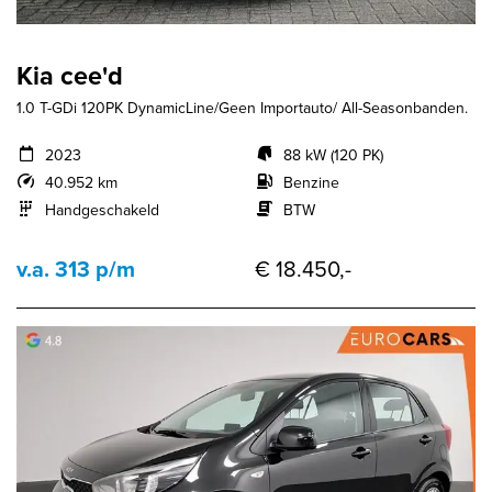
Kia cee'd
1.0 T-GDi 120PK DynamicLine/Geen Importauto/ All-Seasonbanden.
2023
88 kW (120 PK)
40.952 km
Benzine
Handgeschakeld
BTW
v.a. 313 p/m
€ 18.450,-