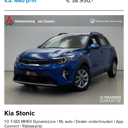
v.a. 660 p/m
€ 38.950,-
Kia Stonic
1.0 T-GDi MHEV DynamicLine | NL auto | Dealer onderhouden | App
Connect | Rijklaarprijs