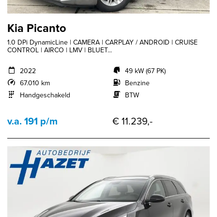
Kia Picanto
1.0 DPi DynamicLine | CAMERA | CARPLAY / ANDROID | CRUISE
CONTROL | AIRCO | LMV | BLUET...
2022
49 kW (67 PK)
67.010 km
Benzine
Handgeschakeld
BTW
v.a. 191 p/m
€ 11.239,-