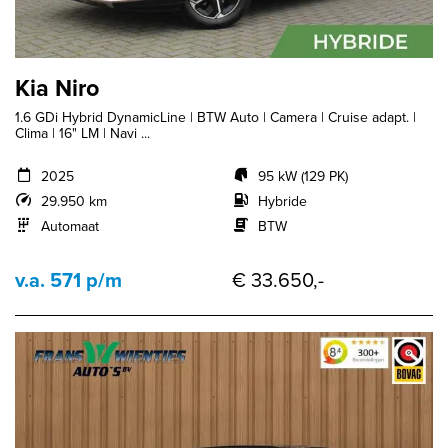
Kia Niro
1.6 GDi Hybrid DynamicLine | BTW Auto | Camera | Cruise adapt. |
Clima | 16" LM | Navi ...
2025
95 kW (129 PK)
29.950 km
Hybride
Automaat
BTW
v.a. 571 p/m
€ 33.650,-