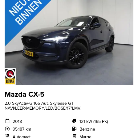
Mazda CX-5
2.0 SkyActiv-G 165 Aut. Skylease GT
NAVI/LEER/MEMORY/LED/BOSE/17"LMV!
2018
121 kW (165 PK)
95.187 km
Benzine
Automaat
Marge