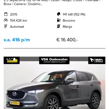
2.5 SkyActiv-G 192 GT-M 4WD | Leder | Adapt. cruise | Trekhaak |
Bose | Camera | Dodeho...
2015
141 kW (192 PK)
154.426 km
Benzine
Automaat
Marge
v.a. 416 p/m
€ 16.400,-