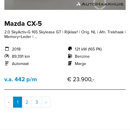
Mazda CX-5
2.0 SkyActiv-G 165 Skylease GT | Rijklaar! | Orig. NL | Afn. Trekhaak |
Memory+Leder | ...
2018
121 kW (165 PK)
89.391 km
Benzine
Automaat
Marge
v.a. 442 p/m
€ 23.900,-
‹
1
2
3
›