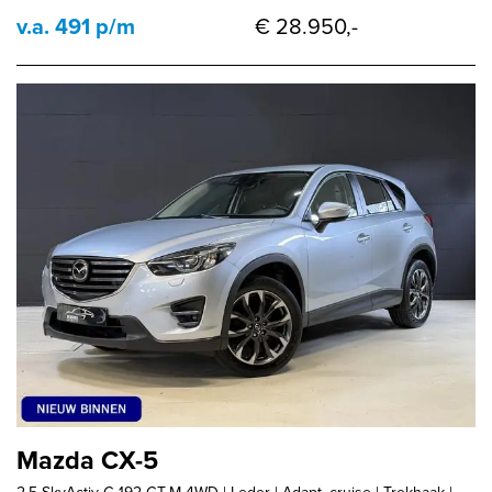
v.a. 491 p/m
€ 28.950,-
Mazda CX-5