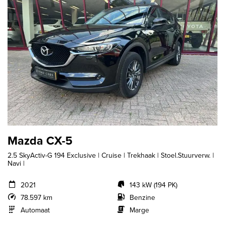
Mazda CX-5
2.5 SkyActiv-G 194 Exclusive | Cruise | Trekhaak | Stoel.Stuurverw. |
Navi |
2021
143 kW (194 PK)
78.597 km
Benzine
Automaat
Marge