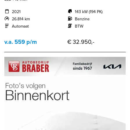
2021
143 kW (194 PK)
26.814 km
Benzine
Automaat
BTW
v.a. 559 p/m
€ 32.950,-