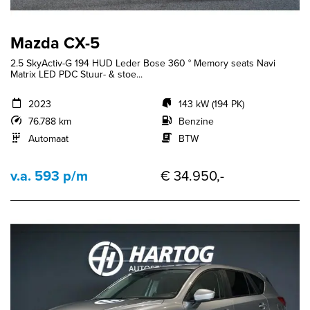
Mazda CX-5
2.5 SkyActiv-G 194 HUD Leder Bose 360 ° Memory seats Navi
Matrix LED PDC Stuur- & stoe...
2023
143 kW (194 PK)
76.788 km
Benzine
Automaat
BTW
v.a. 593 p/m
€ 34.950,-