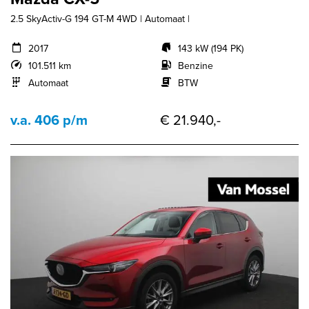
2.5 SkyActiv-G 194 GT-M 4WD | Automaat |
2017
143 kW (194 PK)
101.511 km
Benzine
Automaat
BTW
v.a. 406 p/m
€ 21.940,-