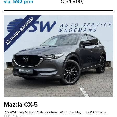
v.a. 592 p/m
€ 34.900,-
Mazda CX-5
2.5 AWD SkyActiv-G 194 Sportive | ACC | CarPlay | 360* Camera |
LED | 19 inch