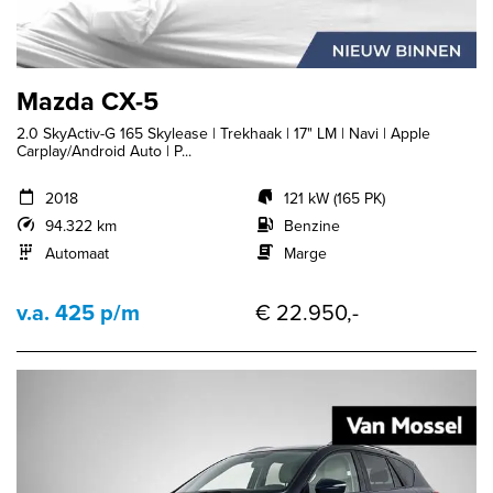
Mazda CX-5
2.0 SkyActiv-G 165 Skylease | Trekhaak | 17" LM | Navi | Apple
Carplay/Android Auto | P...
2018
121 kW (165 PK)
94.322 km
Benzine
Automaat
Marge
v.a. 425 p/m
€ 22.950,-