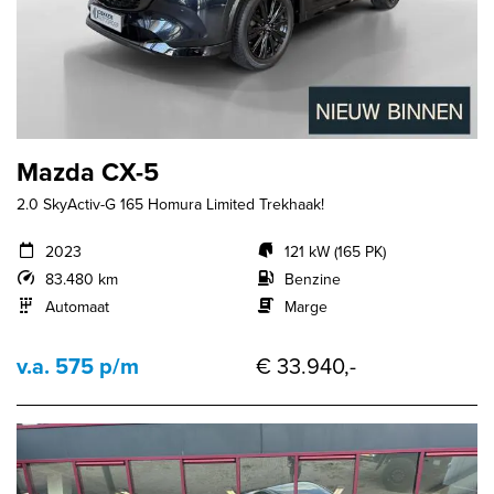
Mazda CX-5
2.0 SkyActiv-G 165 Homura Limited Trekhaak!
2023
121 kW (165 PK)
83.480 km
Benzine
Automaat
Marge
v.a. 575 p/m
€ 33.940,-