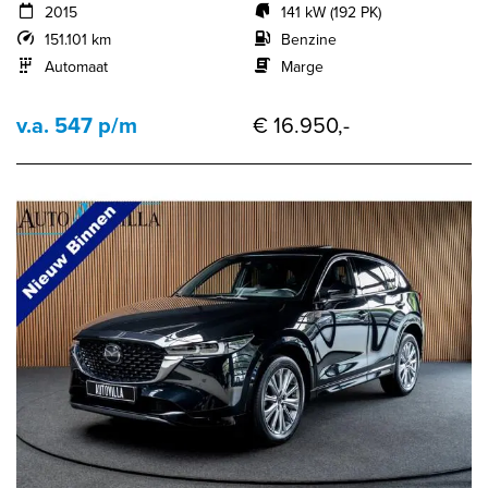
2015
141 kW (192 PK)
151.101 km
Benzine
Automaat
Marge
v.a. 547 p/m
€ 16.950,-