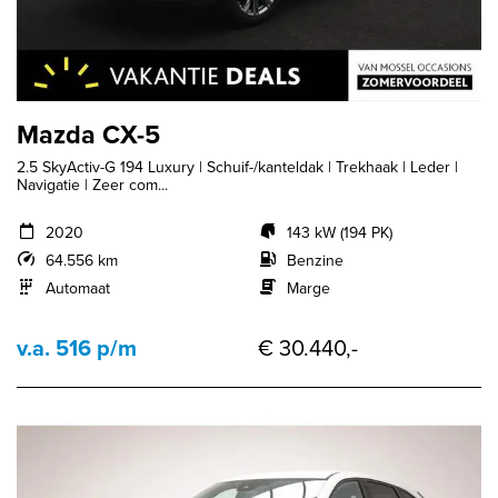
Mazda CX-5
2.5 SkyActiv-G 194 Luxury | Schuif-/kanteldak | Trekhaak | Leder |
Navigatie | Zeer com...
2020
143 kW (194 PK)
64.556 km
Benzine
Automaat
Marge
v.a. 516 p/m
€ 30.440,-