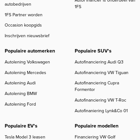
AutoFinancier is onderdeel van
autobedrijven
1FS
1FS Partner worden
Occasion koopgids
Inschrijven nieuwsbrief
Populaire automerken
Populaire SUV's
Autolening Volkswagen
Autofinanciering Audi Q3
Autolening Mercedes
Autofinanciering VW Tiguan
Autolening Audi
Autofinanciering Cupra
Formentor
Autolening BMW
Autofinanciering VW T-Roc
Autolening Ford
Autofinaniering Lynk&Co 01
Populaire EV's
Populaire modellen
Tesla Model 3 leasen
Financiering VW Golf