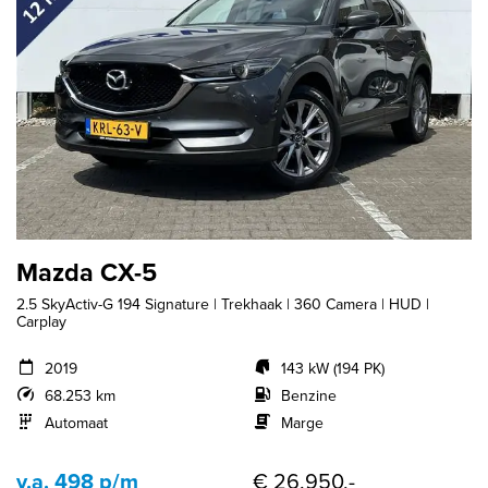
Mazda CX-5
2.5 SkyActiv-G 194 Signature | Trekhaak | 360 Camera | HUD |
Carplay
2019
143 kW (194 PK)
68.253 km
Benzine
Automaat
Marge
v.a. 498 p/m
€ 26.950,-