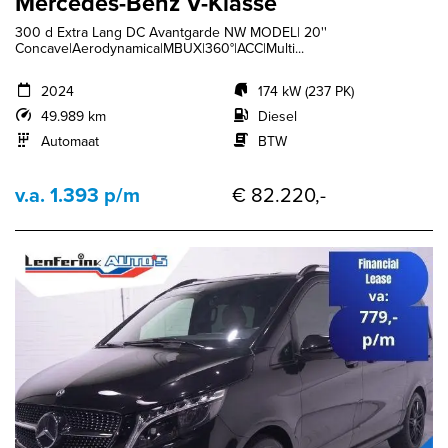
Mercedes-Benz V-Klasse
300 d Extra Lang DC Avantgarde NW MODEL| 20''
Concave|Aerodynamica|MBUX|360°|ACC|Multi...
2024
174 kW (237 PK)
49.989 km
Diesel
Automaat
BTW
v.a. 1.393 p/m
€ 82.220,-