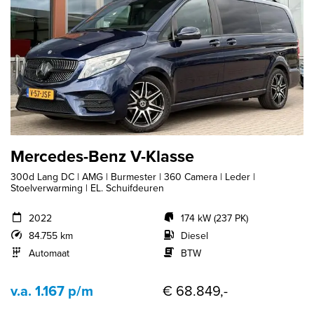
Mercedes-Benz V-Klasse
300d Lang DC | AMG | Burmester | 360 Camera | Leder |
Stoelverwarming | EL. Schuifdeuren
2022
174 kW (237 PK)
84.755 km
Diesel
Automaat
BTW
v.a. 1.167 p/m
€ 68.849,-