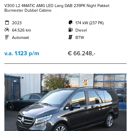
V300 L2 4MATIC AMG LED Lang DAB 239PK Night Pakket
Burmester Dubbel Cabine
2023
174 kW (237 PK)
64.526 km
Diesel
Automaat
BTW
v.a. 1.123 p/m
€ 66.248,-