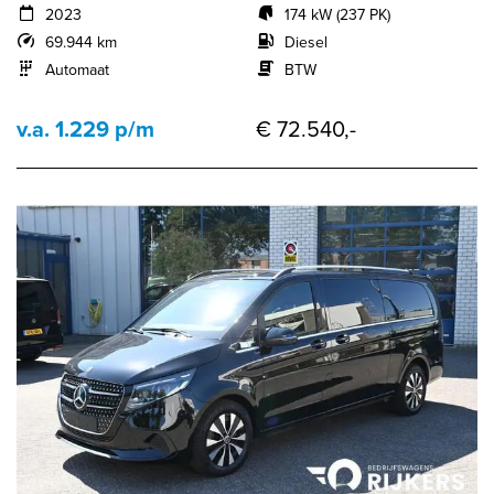
2023
174 kW (237 PK)
69.944 km
Diesel
Automaat
BTW
v.a. 1.229 p/m
€ 72.540,-