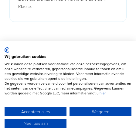
Klasse.
Generaties en jaargangen
Wij gebruiken cookies
We kunnen deze plaatsen voor analyse van onze bezoekersgegevens, om
onze website te verbeteren, gepersonaliseerde inhoud te tonen en om u
De moderne Mercedes-Benz V-Klasse werd in
een geweldige website-ervaring te bieden. Voor meer informatie over de
2014 geïntroduceerd als luxere opvolger van de
cookies die we gebruiken opent u de instellingen.
De gegevens worden verzameld voor het personaliseren van advertenties en
Viano. In 2019 kreeg het model een facelift met
het meten van de effectiviteit van reclamecampagnes. Gegevens kunnen
worden gedeeld met Google LLC, meer informatie vindt u
hier
.
vernieuwde bumpers, moderne
veiligheidssystemen en verbeterde motoren. In
2024 volgde opnieuw een update met een
Accepteer alles
Weigeren
moderner interieur en meer digitale functies.
Nee, pas aan
Voor occasionkopers zijn modellen vanaf 2019
interessant, omdat deze vaak moderner zijn