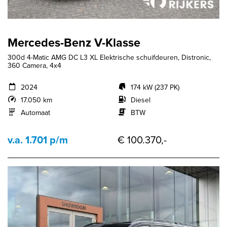
Mercedes-Benz V-Klasse
300d 4-Matic AMG DC L3 XL Elektrische schuifdeuren, Distronic,
360 Camera, 4x4
2024
174 kW (237 PK)
17.050 km
Diesel
Automaat
BTW
v.a. 1.701 p/m
€ 100.370,-