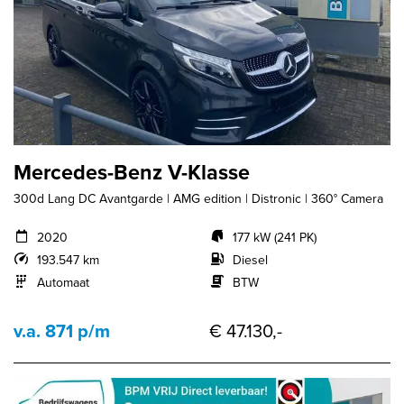
Mercedes-Benz V-Klasse
300d Lang DC Avantgarde | AMG edition | Distronic | 360° Camera
2020
177 kW (241 PK)
193.547 km
Diesel
Automaat
BTW
v.a. 871 p/m
€ 47.130,-