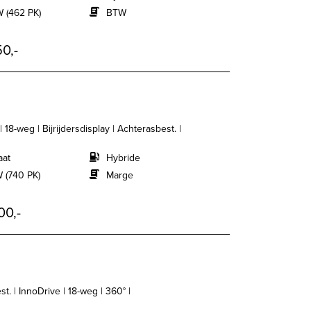
 (462 PK)
BTW
0,-
8-weg | Bijrijdersdisplay | Achterasbest. |
aat
Hybride
 (740 PK)
Marge
00,-
. | InnoDrive | 18-weg | 360° |