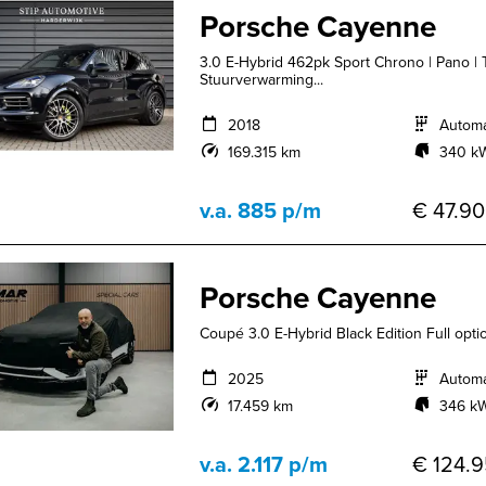
Porsche Cayenne
3.0 E-Hybrid 462pk Sport Chrono | Pano | 
Stuurverwarming...
2018
Autom
169.315 km
340 kW
v.a. 885 p/m
€ 47.90
Porsche Cayenne
Coupé 3.0 E-Hybrid Black Edition Full opt
2025
Autom
17.459 km
346 kW
v.a. 2.117 p/m
€ 124.9