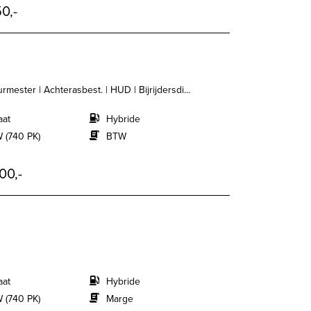
0,-
mester | Achterasbest. | HUD | Bijrijdersdi...
aat
Hybride
 (740 PK)
BTW
00,-
aat
Hybride
 (740 PK)
Marge