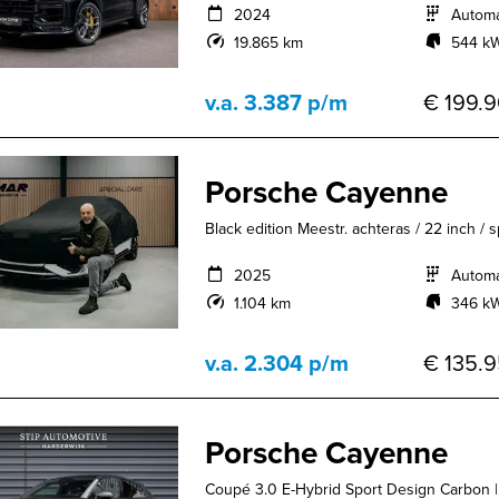
2024
Autom
19.865 km
544 kW
v.a. 3.387 p/m
€ 199.9
Porsche Cayenne
Black edition Meestr. achteras / 22 inch /
2025
Autom
1.104 km
346 kW
v.a. 2.304 p/m
€ 135.9
Porsche Cayenne
Coupé 3.0 E-Hybrid Sport Design Carbon | Pa