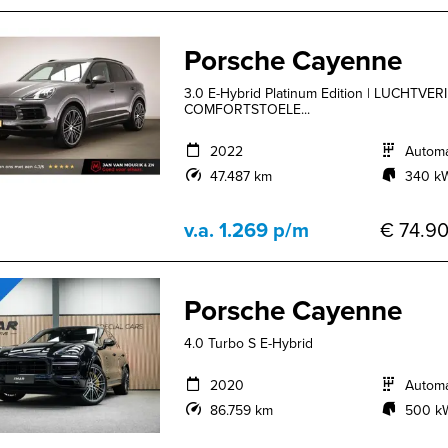
Porsche Cayenne
3.0 E-Hybrid Platinum Edition | LUCHTVE
COMFORTSTOELE...
2022
Autom
47.487 km
340 kW
v.a. 1.269 p/m
€ 74.90
Porsche Cayenne
4.0 Turbo S E-Hybrid
2020
Autom
86.759 km
500 kW