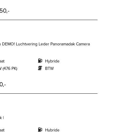
50,-
ion DEMO! Luchtvering Leder Panoramadak Camera
aat
Hybride
 (476 PK)
BTW
0,-
k |
aat
Hybride