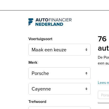
Navigation
76
Voertuigsoort
aut
De Por
Merk
een au
Lees 
Model
Pors
Trefwoord