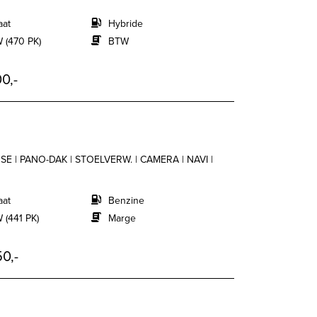
aat
Hybride
 (470 PK)
BTW
0,-
SE | PANO-DAK | STOELVERW. | CAMERA | NAVI |
aat
Benzine
 (441 PK)
Marge
0,-