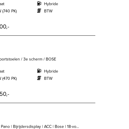
aat
Hybride
 (740 PK)
BTW
00,-
 sportstoelen / 3e scherm / BOSE
aat
Hybride
 (470 PK)
BTW
50,-
no | Bijrijdersdisplay | ACC | Bose | 18-vo...