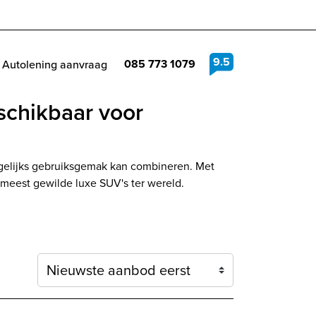
9.5
085 773 1079
Autolening aanvraag
schikbaar voor
gelijks gebruiksgemak kan combineren. Met
de meest gewilde luxe SUV's ter wereld.
Sortering