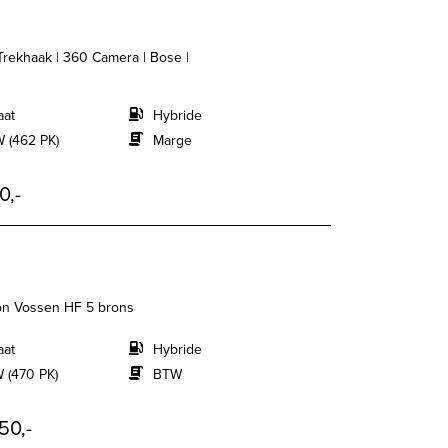
Trekhaak | 360 Camera | Bose |
aat
Hybride
 (462 PK)
Marge
0,-
ion Vossen HF 5 brons
aat
Hybride
 (470 PK)
BTW
50,-