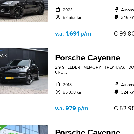
2023
Autom
52.553 km
346 kW
v.a. 1.691 p/m
€ 99.80
Porsche Cayenne
2.9 S | LEDER | MEMORY | TREKHAAK | BO
CRUI...
2018
Autom
85.398 km
324 kW
v.a. 979 p/m
€ 52.95
Porsche Cayenne