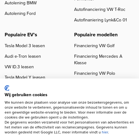
Autolening BMW
Autofinanciering VW T-Roc
Autolening Ford
Autofinaniering Lynk&Co 01
Populaire EV's
Populaire modellen
Tesla Model 3 leasen
Financiering VW Golf
Audi e-Tron leasen
Financiering Mercedes A
Klasse
VW ID.3 leasen
Financiering VW Polo
Tesla Model Y leasen
Financiering BMW 3-Serie
VW ID.4 leasen
Financiering Audi A3
Wij gebruiken cookies
We kunnen deze plaatsen voor analyse van onze bezoekersgegevens, om
onze website te verbeteren, gepersonaliseerde inhoud te tonen en om u
een geweldige website-ervaring te bieden. Voor meer informatie over de
cookies die we gebruiken opent u de instellingen.
De gegevens worden verzameld voor het personaliseren van advertenties en
het meten van de effectiviteit van reclamecampagnes. Gegevens kunnen
worden gedeeld met Google LLC, meer informatie vindt u
hier
.
Copyright navigation
Privacy verklaring
Cookieverklaring
Disclaimer