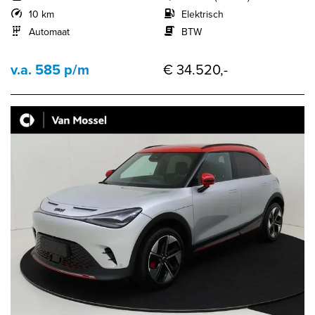
10 km
Elektrisch
Automaat
BTW
v.a. 585 p/m
€ 34.520,-