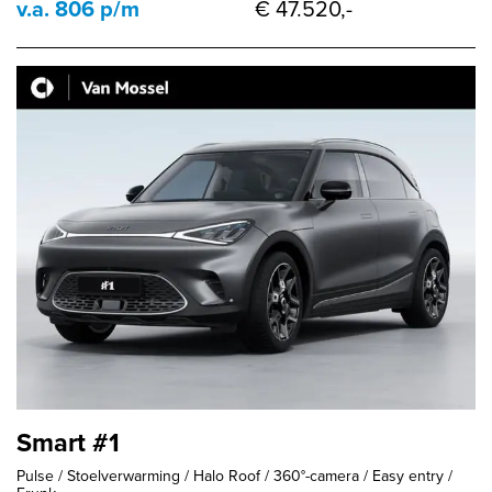
v.a. 806 p/m
€ 47.520,-
Smart #1
Pulse / Stoelverwarming / Halo Roof / 360°-camera / Easy entry /