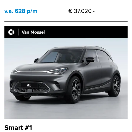
v.a. 628 p/m
€ 37.020,-
Smart #1