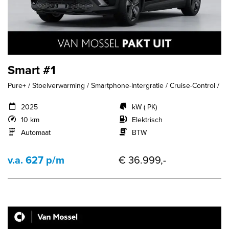
Smart #1
Pure+ / Stoelverwarming / Smartphone-Intergratie / Cruise-Control /
2025
kW ( PK)
10 km
Elektrisch
Automaat
BTW
v.a. 627 p/m
€ 36.999,-