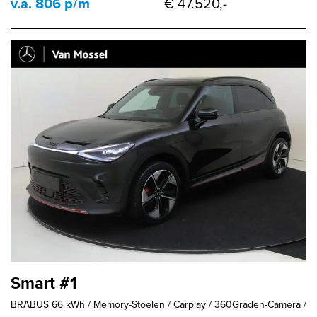
v.a. 806 p/m
€ 47.520,-
Smart #1
BRABUS 66 kWh / Memory-Stoelen / Carplay / 360Graden-Camera /