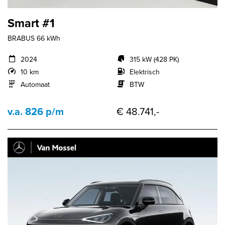
Smart #1
BRABUS 66 kWh
2024
315 kW (428 PK)
10 km
Elektrisch
Automaat
BTW
v.a. 826 p/m
€ 48.741,-