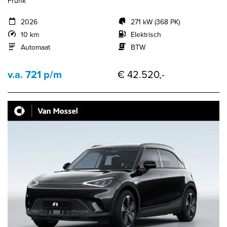
Frunk
2026
271 kW (368 PK)
10 km
Elektrisch
Automaat
BTW
v.a. 721 p/m
€ 42.520,-