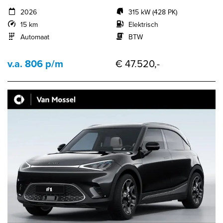
2026
315 kW (428 PK)
15 km
Elektrisch
Automaat
BTW
v.a. 806 p/m
€ 47.520,-