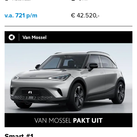
v.a. 721 p/m
€ 42.520,-
Smart #1