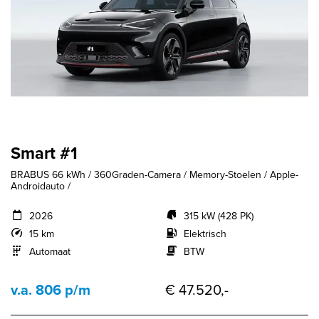
Smart #1
BRABUS 66 kWh / 360Graden-Camera / Memory-Stoelen / Apple-
Androidauto /
2026
315 kW (428 PK)
15 km
Elektrisch
Automaat
BTW
v.a. 806 p/m
€ 47.520,-