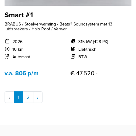
Smart #1
BRABUS / Stoelverwarming / Beats® Soundsystem met 13
luidsprekers / Halo Roof / Verwar...
2026
315 kW (428 PK)
10 km
Elektrisch
Automaat
BTW
v.a. 806 p/m
€ 47.520,-
‹
1
2
›