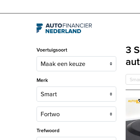
Navigation
3 S
Voertuigsoort
aut
Smar
Merk
Model
Trefwoord