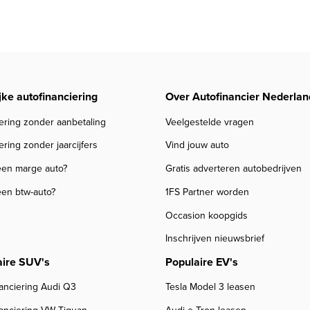
jke autofinanciering
Over Autofinancier Nederlan
ering zonder aanbetaling
Veelgestelde vragen
ering zonder jaarcijfers
Vind jouw auto
een marge auto?
Gratis adverteren autobedrijven
een btw-auto?
1FS Partner worden
Occasion koopgids
Inschrijven nieuwsbrief
aire SUV's
Populaire EV's
anciering Audi Q3
Tesla Model 3 leasen
nanciering VW Tiguan
Audi e-Tron leasen