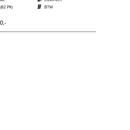
(82 PK)
BTW
0,-