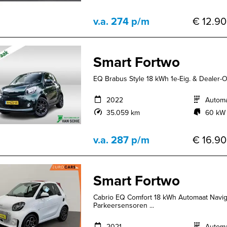
v.a. 274 p/m
€ 12.90
Smart Fortwo
EQ Brabus Style 18 kWh 1e-Eig. & Dealer-
2022
Autom
35.059 km
60 kW 
v.a. 287 p/m
€ 16.90
Smart Fortwo
Cabrio EQ Comfort 18 kWh Automaat Navig
Parkeersensoren ...
2021
Autom