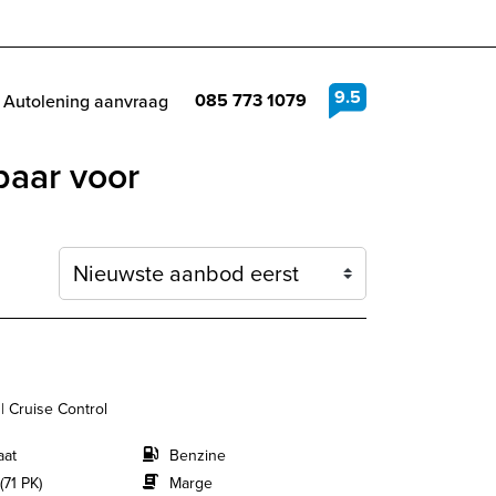
9.5
085 773 1079
Autolening aanvraag
baar voor
Sortering
 | Cruise Control
aat
Benzine
(71 PK)
Marge