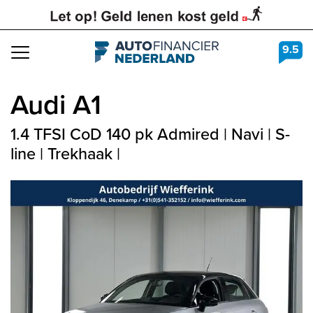
9.5
Navigation
Audi
A1
1.4 TFSI CoD 140 pk Admired | Navi | S-
line | Trekhaak |