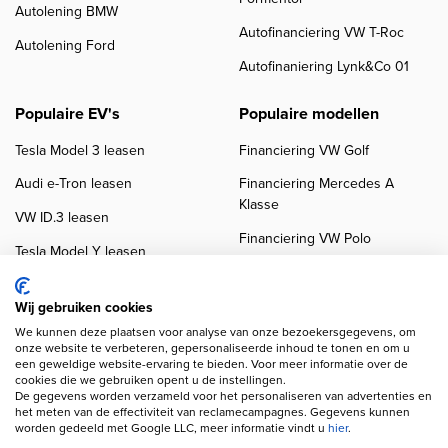
Autolening BMW
Autofinanciering VW T-Roc
Autolening Ford
Autofinaniering Lynk&Co 01
Populaire EV's
Populaire modellen
Tesla Model 3 leasen
Financiering VW Golf
Audi e-Tron leasen
Financiering Mercedes A
Klasse
VW ID.3 leasen
Financiering VW Polo
Tesla Model Y leasen
Financiering BMW 3-Serie
VW ID.4 leasen
Financiering Audi A3
Wij gebruiken cookies
We kunnen deze plaatsen voor analyse van onze bezoekersgegevens, om
onze website te verbeteren, gepersonaliseerde inhoud te tonen en om u
een geweldige website-ervaring te bieden. Voor meer informatie over de
cookies die we gebruiken opent u de instellingen.
De gegevens worden verzameld voor het personaliseren van advertenties en
het meten van de effectiviteit van reclamecampagnes. Gegevens kunnen
worden gedeeld met Google LLC, meer informatie vindt u
hier
.
Copyright navigation
Privacy verklaring
Cookieverklaring
Disclaimer