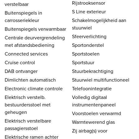
Rijstrooksensor
verstelbaar
S Line exterieur
Buitenspiegels in
carrosseriekleur
Schakelmogelijkheid aan
stuurwiel
Buitenspiegels verwarmbaar
Sfeerverlichting
Centrale deurvergrendeling
met afstandsbediening
Sportonderstel
Connected services
Sportstoelen
Cruise control
Sportstuur
DAB ontvanger
Stuurbekrachtiging
Dimlichten automatisch
Stuurwiel multifunctioneel
Electronic climate controle
Telefoonintegratie
Elektrisch verstelb.
Volledig digitaal
bestuurdersstoel met
instrumentenpaneel
geheugen
Voorstoelen verwarmd
Elektrisch verstelbare
Warmtewerend glas
passagiersstoel
Zij airbag(s) voor
Elektrische ramen achter