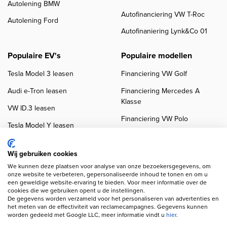
Autolening BMW
Autofinanciering VW T-Roc
Autolening Ford
Autofinaniering Lynk&Co 01
Populaire EV's
Populaire modellen
Tesla Model 3 leasen
Financiering VW Golf
Audi e-Tron leasen
Financiering Mercedes A
Klasse
VW ID.3 leasen
Financiering VW Polo
Tesla Model Y leasen
Financiering BMW 3-Serie
VW ID.4 leasen
Financiering Audi A3
Wij gebruiken cookies
We kunnen deze plaatsen voor analyse van onze bezoekersgegevens, om
onze website te verbeteren, gepersonaliseerde inhoud te tonen en om u
een geweldige website-ervaring te bieden. Voor meer informatie over de
cookies die we gebruiken opent u de instellingen.
De gegevens worden verzameld voor het personaliseren van advertenties en
het meten van de effectiviteit van reclamecampagnes. Gegevens kunnen
worden gedeeld met Google LLC, meer informatie vindt u
hier
.
Copyright navigation
Privacy verklaring
Cookieverklaring
Disclaimer