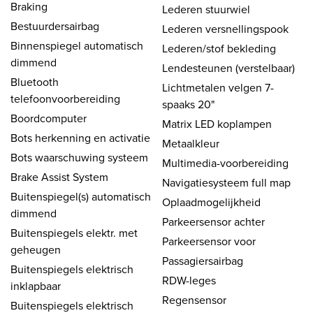
Braking
Lederen stuurwiel
Bestuurdersairbag
Lederen versnellingspook
Binnenspiegel automatisch
Lederen/stof bekleding
dimmend
Lendesteunen (verstelbaar)
Bluetooth
Lichtmetalen velgen 7-
telefoonvoorbereiding
spaaks 20"
Boordcomputer
Matrix LED koplampen
Bots herkenning en activatie
Metaalkleur
Bots waarschuwing systeem
Multimedia-voorbereiding
Brake Assist System
Navigatiesysteem full map
Buitenspiegel(s) automatisch
Oplaadmogelijkheid
dimmend
Parkeersensor achter
Buitenspiegels elektr. met
Parkeersensor voor
geheugen
Passagiersairbag
Buitenspiegels elektrisch
RDW-leges
inklapbaar
Regensensor
Buitenspiegels elektrisch