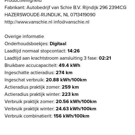
Productveiligheid
Fabrikant: Autobedrijf van Schie B.V. Rijndijk 296 2394CG
HAZERSWOUDE-RIJNDIJK, NL 0713419090
http://www.vanschie.nl info@vanschie.nl
Overige informatie
Onderhoudsboekjes:
Digitaal
Laadtijd normaal stopcontact:
14:26
Laadtijd aan krachtstroom aansluiting 3 fase:
02:21
Bruikbare accucapaciteit:
49.4 kWh
Ingeschatte actieradius:
274 km
Ingeschat verbruik:
20.88 kWh/100km
Actieradius praktijk zomer:
259 km
Actieradius praktijk winter:
223 km
Verbruik praktijk zomer:
20.56 kWh/100km
Verbruik praktijk winter:
24.63 kWh/100km
Verbruik combinatierit:
156 kWh/100km