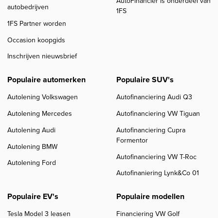
AutoFinancier is onderdeel van
autobedrijven
1FS
1FS Partner worden
Occasion koopgids
Inschrijven nieuwsbrief
Populaire automerken
Populaire SUV's
Autolening Volkswagen
Autofinanciering Audi Q3
Autolening Mercedes
Autofinanciering VW Tiguan
Autolening Audi
Autofinanciering Cupra
Formentor
Autolening BMW
Autofinanciering VW T-Roc
Autolening Ford
Autofinaniering Lynk&Co 01
Populaire EV's
Populaire modellen
Tesla Model 3 leasen
Financiering VW Golf