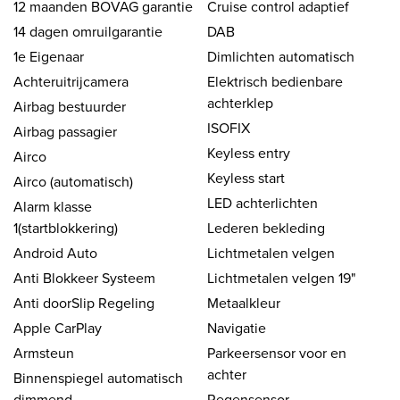
12 maanden BOVAG garantie
Cruise control adaptief
14 dagen omruilgarantie
DAB
1e Eigenaar
Dimlichten automatisch
Achteruitrijcamera
Elektrisch bedienbare
achterklep
Airbag bestuurder
ISOFIX
Airbag passagier
Keyless entry
Airco
Keyless start
Airco (automatisch)
LED achterlichten
Alarm klasse
1(startblokkering)
Lederen bekleding
Android Auto
Lichtmetalen velgen
Anti Blokkeer Systeem
Lichtmetalen velgen 19"
Anti doorSlip Regeling
Metaalkleur
Apple CarPlay
Navigatie
Armsteun
Parkeersensor voor en
achter
Binnenspiegel automatisch
dimmend
Regensensor