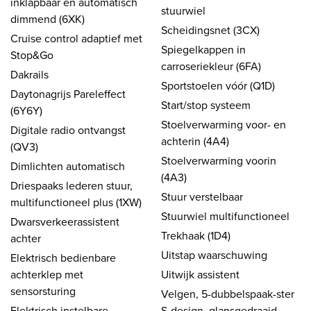
inklapbaar en automatisch
stuurwiel
dimmend (6XK)
Scheidingsnet (3CX)
Cruise control adaptief met
Spiegelkappen in
Stop&Go
carroseriekleur (6FA)
Dakrails
Sportstoelen vóór (Q1D)
Daytonagrijs Pareleffect
Start/stop systeem
(6Y6Y)
Stoelverwarming voor- en
Digitale radio ontvangst
achterin (4A4)
(QV3)
Stoelverwarming voorin
Dimlichten automatisch
(4A3)
Driespaaks lederen stuur,
Stuur verstelbaar
multifunctioneel plus (1XW)
Stuurwiel multifunctioneel
Dwarsverkeerassistent
Trekhaak (1D4)
achter
Uitstap waarschuwing
Elektrisch bedienbare
achterklep met
Uitwijk assistent
sensorsturing
Velgen, 5-dubbelspaak-ster
Elektrisch instelbare
S-design, glansgedraaid,