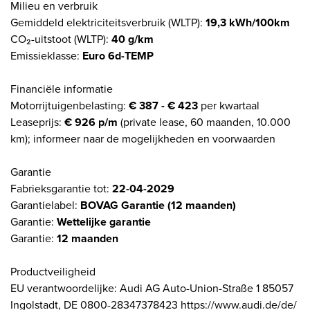
Milieu en verbruik
Gemiddeld elektriciteitsverbruik (WLTP):
19,3 kWh/100km
CO₂-uitstoot (WLTP):
40 g/km
Emissieklasse:
Euro 6d-TEMP
Financiële informatie
Motorrijtuigenbelasting:
€ 387 - € 423
per kwartaal
Leaseprijs:
€ 926 p/m
(private lease, 60 maanden, 10.000
km); informeer naar de mogelijkheden en voorwaarden
Garantie
Fabrieksgarantie tot:
22-04-2029
Garantielabel:
BOVAG Garantie (12 maanden)
Garantie:
Wettelijke garantie
Garantie:
12 maanden
Productveiligheid
EU verantwoordelijke: Audi AG Auto-Union-Straße 1 85057
Ingolstadt, DE 0800-28347378423 https://www.audi.de/de/