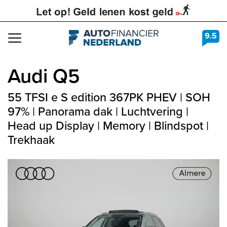
9.5
Navigation
Audi
Q5
55 TFSI e S edition 367PK PHEV | SOH
97% | Panorama dak | Luchtvering |
Head up Display | Memory | Blindspot |
Trekhaak