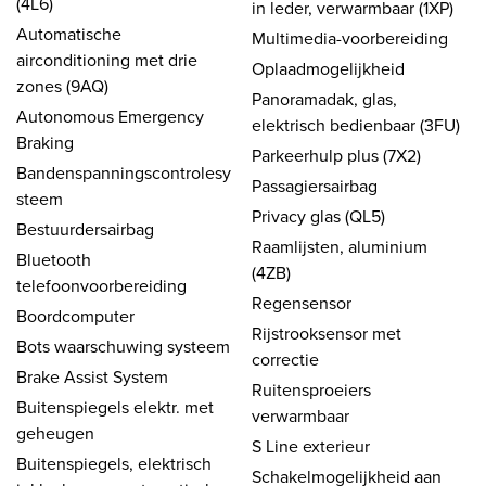
(4L6)
in leder, verwarmbaar (1XP)
Automatische
Multimedia-voorbereiding
airconditioning met drie
Oplaadmogelijkheid
zones (9AQ)
Panoramadak, glas,
Autonomous Emergency
elektrisch bedienbaar (3FU)
Braking
Parkeerhulp plus (7X2)
Bandenspanningscontrolesy
Passagiersairbag
steem
Privacy glas (QL5)
Bestuurdersairbag
Raamlijsten, aluminium
Bluetooth
(4ZB)
telefoonvoorbereiding
Regensensor
Boordcomputer
Rijstrooksensor met
Bots waarschuwing systeem
correctie
Brake Assist System
Ruitensproeiers
Buitenspiegels elektr. met
verwarmbaar
geheugen
S Line exterieur
Buitenspiegels, elektrisch
Schakelmogelijkheid aan