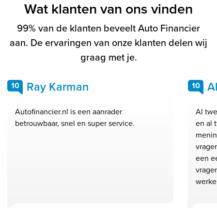
Wat klanten van ons vinden
99% van de klanten beveelt Auto Financier
aan. De ervaringen van onze klanten delen wij
graag met je.
Ray Karman
A
10
10
Autofinancier.nl is een aanrader
Al twe
betrouwbaar, snel en super service.
en al 
mening
vrage
een ee
vragen
werke