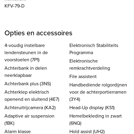
KFV-79-D
Opties en accessoires
4-voudig instelbare
Elektronisch Stabiliteits
lendensteunen in de
Programma
voorstoelen (7P1)
Elektronische
Achterbank in delen
remkrachtverdeling
neerklapbaar
File assistent
Achterbank plus (3NS)
Handbediende rolgordijnen
Achterklep elektrisch
voor de achterportierramen
openend en sluitend (4E7)
(3Y4)
Achteruitrijcamera (KA2)
Head-Up display (KS1)
Adaptive air suspension
Hemelbekleding in zwart
(1BK)
(6NQ)
Alarm klasse
Hold assist (UH2)