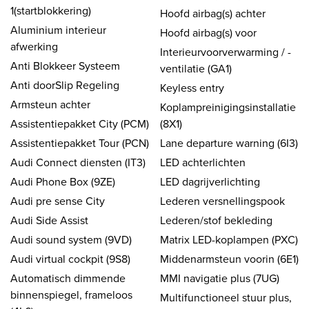
1(startblokkering)
Hoofd airbag(s) achter
Aluminium interieur
Hoofd airbag(s) voor
afwerking
Interieurvoorverwarming / -
Anti Blokkeer Systeem
ventilatie (GA1)
Anti doorSlip Regeling
Keyless entry
Armsteun achter
Koplampreinigingsinstallatie
Assistentiepakket City (PCM)
(8X1)
Assistentiepakket Tour (PCN)
Lane departure warning (6I3)
Audi Connect diensten (IT3)
LED achterlichten
Audi Phone Box (9ZE)
LED dagrijverlichting
Audi pre sense City
Lederen versnellingspook
Audi Side Assist
Lederen/stof bekleding
Audi sound system (9VD)
Matrix LED-koplampen (PXC)
Audi virtual cockpit (9S8)
Middenarmsteun voorin (6E1)
Automatisch dimmende
MMI navigatie plus (7UG)
binnenspiegel, frameloos
Multifunctioneel stuur plus,