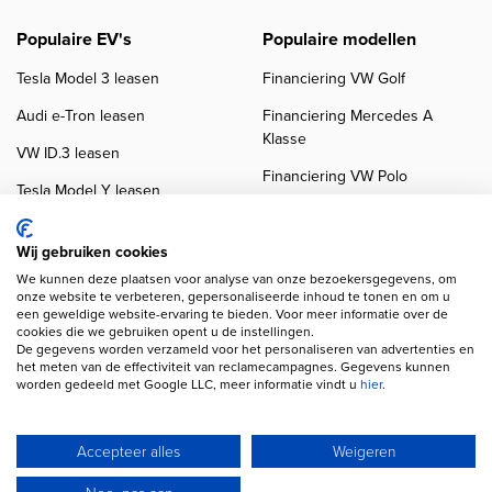
Populaire EV's
Populaire modellen
Tesla Model 3 leasen
Financiering VW Golf
Audi e-Tron leasen
Financiering Mercedes A
Klasse
VW ID.3 leasen
Financiering VW Polo
Tesla Model Y leasen
Financiering BMW 3-Serie
VW ID.4 leasen
Financiering Audi A3
Wij gebruiken cookies
We kunnen deze plaatsen voor analyse van onze bezoekersgegevens, om
onze website te verbeteren, gepersonaliseerde inhoud te tonen en om u
een geweldige website-ervaring te bieden. Voor meer informatie over de
cookies die we gebruiken opent u de instellingen.
De gegevens worden verzameld voor het personaliseren van advertenties en
het meten van de effectiviteit van reclamecampagnes. Gegevens kunnen
worden gedeeld met Google LLC, meer informatie vindt u
hier
.
Copyright navigation
Privacy verklaring
Cookieverklaring
Disclaimer
Klanten beoordelingen
Autobedrijven
Accepteer alles
Weigeren
Wij gebruiken AI voor afbeeldingen en teksten