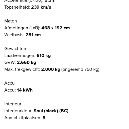
Acceleratie (0-100):
5,3 s
Topsnelheid:
239 km/u
Maten
Afmetingen (LxB):
468 x 192 cm
Wielbasis:
281 cm
Gewichten
Laadvermogen:
610 kg
GVW:
2.660 kg
Max. trekgewicht:
2.000 kg
(ongeremd 750 kg)
Accu
Accu:
14 kWh
Interieur
Interieurkleur:
Soul (black) (BC)
Aantal zitplaatsen:
5