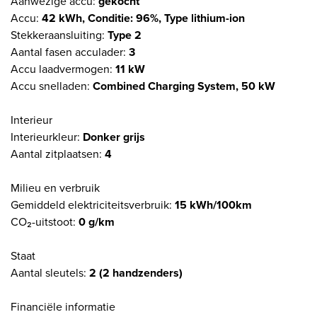
Aanwezige accu:
gekocht
Accu:
42 kWh, Conditie: 96%, Type lithium-ion
Stekkeraansluiting:
Type 2
Aantal fasen acculader:
3
Accu laadvermogen:
11 kW
Accu snelladen:
Combined Charging System, 50 kW
Interieur
Interieurkleur:
Donker grijs
Aantal zitplaatsen:
4
Milieu en verbruik
Gemiddeld elektriciteitsverbruik:
15 kWh/100km
CO₂-uitstoot:
0 g/km
Staat
Aantal sleutels:
2 (2 handzenders)
Financiële informatie