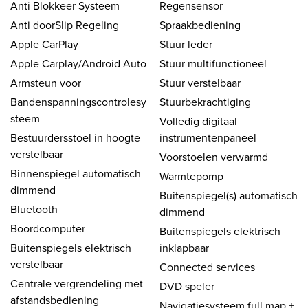
Anti Blokkeer Systeem
Regensensor
Anti doorSlip Regeling
Spraakbediening
Apple CarPlay
Stuur leder
Apple Carplay/Android Auto
Stuur multifunctioneel
Armsteun voor
Stuur verstelbaar
Bandenspanningscontrolesy
Stuurbekrachtiging
steem
Volledig digitaal
Bestuurdersstoel in hoogte
instrumentenpaneel
verstelbaar
Voorstoelen verwarmd
Binnenspiegel automatisch
Warmtepomp
dimmend
Buitenspiegel(s) automatisch
Bluetooth
dimmend
Boordcomputer
Buitenspiegels elektrisch
Buitenspiegels elektrisch
inklapbaar
verstelbaar
Connected services
Centrale vergrendeling met
DVD speler
afstandsbediening
Navigatiesysteem full map +