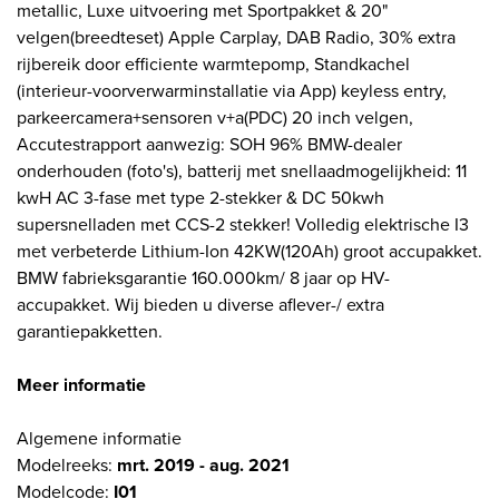
metallic, Luxe uitvoering met Sportpakket & 20"
velgen(breedteset) Apple Carplay, DAB Radio, 30% extra
rijbereik door efficiente warmtepomp, Standkachel
(interieur-voorverwarminstallatie via App) keyless entry,
parkeercamera+sensoren v+a(PDC) 20 inch velgen,
Accutestrapport aanwezig: SOH 96% BMW-dealer
onderhouden (foto's), batterij met snellaadmogelijkheid: 11
kwH AC 3-fase met type 2-stekker & DC 50kwh
supersnelladen met CCS-2 stekker! Volledig elektrische I3
met verbeterde Lithium-Ion 42KW(120Ah) groot accupakket.
BMW fabrieksgarantie 160.000km/ 8 jaar op HV-
accupakket. Wij bieden u diverse aflever-/ extra
garantiepakketten.
Meer informatie
Algemene informatie
Modelreeks:
mrt. 2019 - aug. 2021
Modelcode:
I01