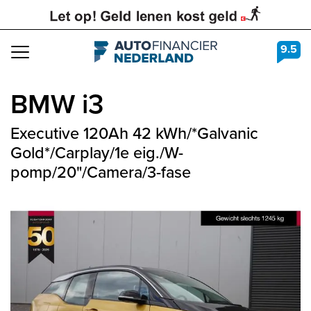
9.5
Navigation
BMW
i3
Executive 120Ah 42 kWh/*Galvanic
Gold*/Carplay/1e eig./W-
pomp/20"/Camera/3-fase