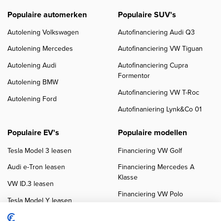
Populaire automerken
Populaire SUV's
Autolening Volkswagen
Autofinanciering Audi Q3
Autolening Mercedes
Autofinanciering VW Tiguan
Autolening Audi
Autofinanciering Cupra
Formentor
Autolening BMW
Autofinanciering VW T-Roc
Autolening Ford
Autofinaniering Lynk&Co 01
Populaire EV's
Populaire modellen
Tesla Model 3 leasen
Financiering VW Golf
Audi e-Tron leasen
Financiering Mercedes A
Klasse
VW ID.3 leasen
Financiering VW Polo
Tesla Model Y leasen
Financiering BMW 3-Serie
VW ID.4 leasen