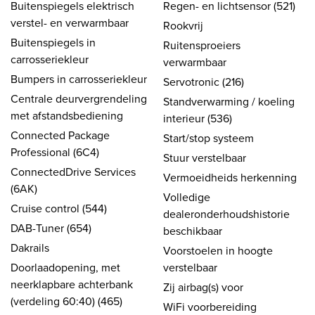
Buitenspiegels elektrisch
Regen- en lichtsensor (521)
verstel- en verwarmbaar
Rookvrij
Buitenspiegels in
Ruitensproeiers
carrosseriekleur
verwarmbaar
Bumpers in carrosseriekleur
Servotronic (216)
Centrale deurvergrendeling
Standverwarming / koeling
met afstandsbediening
interieur (536)
Connected Package
Start/stop systeem
Professional (6C4)
Stuur verstelbaar
ConnectedDrive Services
Vermoeidheids herkenning
(6AK)
Volledige
Cruise control (544)
dealeronderhoudshistorie
DAB-Tuner (654)
beschikbaar
Dakrails
Voorstoelen in hoogte
Doorlaadopening, met
verstelbaar
neerklapbare achterbank
Zij airbag(s) voor
(verdeling 60:40) (465)
WiFi voorbereiding