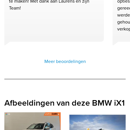
te maken! Met dank aan Laurens en zijn
opties
Team!
geree
werde
gehoud
verkop
Meer beoordelingen
Afbeeldingen van deze BMW iX1