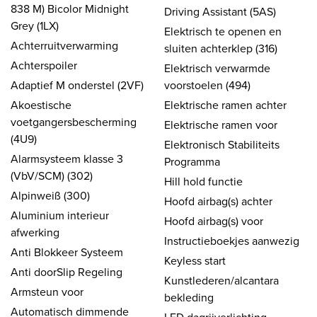
838 M) Bicolor Midnight
Driving Assistant (5AS)
Grey (1LX)
Elektrisch te openen en
Achterruitverwarming
sluiten achterklep (316)
Achterspoiler
Elektrisch verwarmde
Adaptief M onderstel (2VF)
voorstoelen (494)
Akoestische
Elektrische ramen achter
voetgangersbescherming
Elektrische ramen voor
(4U9)
Elektronisch Stabiliteits
Alarmsysteem klasse 3
Programma
(VbV/SCM) (302)
Hill hold functie
Alpinweiß (300)
Hoofd airbag(s) achter
Aluminium interieur
Hoofd airbag(s) voor
afwerking
Instructieboekjes aanwezig
Anti Blokkeer Systeem
Keyless start
Anti doorSlip Regeling
Kunstlederen/alcantara
Armsteun voor
bekleding
Automatisch dimmende