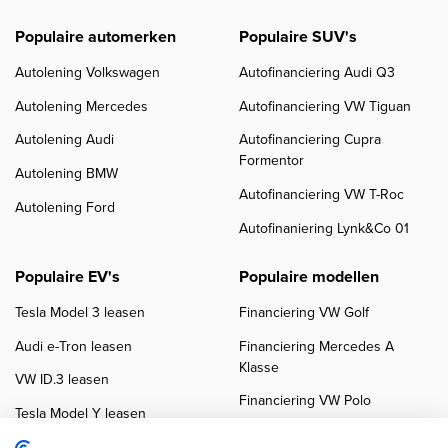
Populaire automerken
Populaire SUV's
Autolening Volkswagen
Autofinanciering Audi Q3
Autolening Mercedes
Autofinanciering VW Tiguan
Autolening Audi
Autofinanciering Cupra
Formentor
Autolening BMW
Autofinanciering VW T-Roc
Autolening Ford
Autofinaniering Lynk&Co 01
Populaire EV's
Populaire modellen
Tesla Model 3 leasen
Financiering VW Golf
Audi e-Tron leasen
Financiering Mercedes A
Klasse
VW ID.3 leasen
Financiering VW Polo
Tesla Model Y leasen
Financiering BMW 3-Serie
VW ID.4 leasen