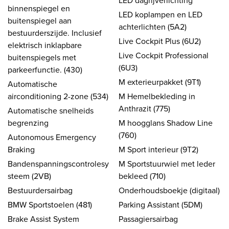
LED dagrijverlichting
binnenspiegel en
LED koplampen en LED
buitenspiegel aan
achterlichten (5A2)
bestuurderszijde. Inclusief
Live Cockpit Plus (6U2)
elektrisch inklapbare
Live Cockpit Professional
buitenspiegels met
(6U3)
parkeerfunctie. (430)
M exterieurpakket (9T1)
Automatische
airconditioning 2-zone (534)
M Hemelbekleding in
Anthrazit (775)
Automatische snelheids
begrenzing
M hoogglans Shadow Line
(760)
Autonomous Emergency
Braking
M Sport interieur (9T2)
Bandenspanningscontrolesy
M Sportstuurwiel met leder
steem (2VB)
bekleed (710)
Bestuurdersairbag
Onderhoudsboekje (digitaal)
BMW Sportstoelen (481)
Parking Assistant (5DM)
Brake Assist System
Passagiersairbag