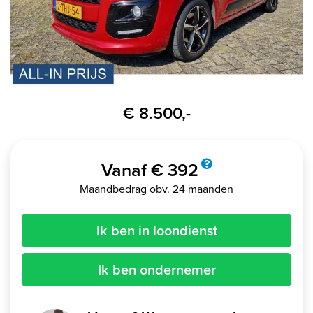
€ 8.500,-
Vanaf € 392
Maandbedrag obv. 24 maanden
Ik ben in loondienst
Ik ben ondernemer