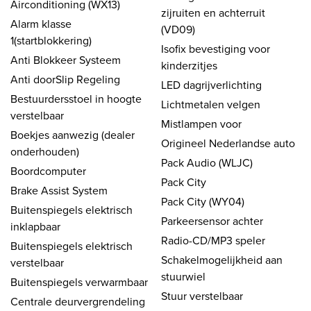
Airconditioning (WX13)
zijruiten en achterruit
Alarm klasse
(VD09)
1(startblokkering)
Isofix bevestiging voor
Anti Blokkeer Systeem
kinderzitjes
Anti doorSlip Regeling
LED dagrijverlichting
Bestuurdersstoel in hoogte
Lichtmetalen velgen
verstelbaar
Mistlampen voor
Boekjes aanwezig (dealer
Origineel Nederlandse auto
onderhouden)
Pack Audio (WLJC)
Boordcomputer
Pack City
Brake Assist System
Pack City (WY04)
Buitenspiegels elektrisch
Parkeersensor achter
inklapbaar
Radio-CD/MP3 speler
Buitenspiegels elektrisch
Schakelmogelijkheid aan
verstelbaar
stuurwiel
Buitenspiegels verwarmbaar
Stuur verstelbaar
Centrale deurvergrendeling