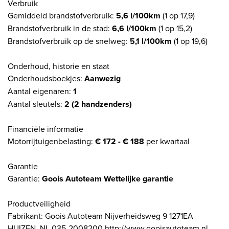
Verbruik
Gemiddeld brandstofverbruik:
5,6 l/100km
(1 op 17,9)
Brandstofverbruik in de stad:
6,6 l/100km
(1 op 15,2)
Brandstofverbruik op de snelweg:
5,1 l/100km
(1 op 19,6)
Onderhoud, historie en staat
Onderhoudsboekjes:
Aanwezig
Aantal eigenaren:
1
Aantal sleutels:
2 (2 handzenders)
Financiële informatie
Motorrijtuigenbelasting:
€ 172 - € 188
per kwartaal
Garantie
Garantie:
Goois Autoteam Wettelijke garantie
Productveiligheid
Fabrikant: Goois Autoteam Nijverheidsweg 9 1271EA
HUIZEN, NL 035-2008200 http://www.gooisautoteam.nl