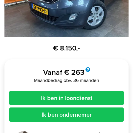
€ 8.150,-
Vanaf € 263
Maandbedrag obv. 36 maanden
Ik ben in loondienst
Ik ben ondernemer