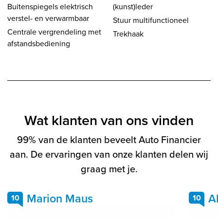
Buitenspiegels elektrisch
(kunst)leder
verstel- en verwarmbaar
Stuur multifunctioneel
Centrale vergrendeling met
Trekhaak
afstandsbediening
Wat klanten van ons vinden
99% van de klanten beveelt Auto Financier
aan. De ervaringen van onze klanten delen wij
graag met je.
Marion Maus
A
10
10