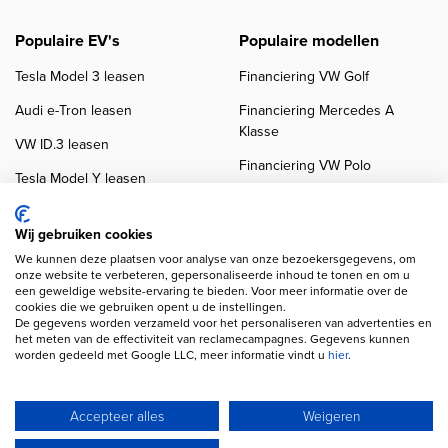
Populaire EV's
Populaire modellen
Tesla Model 3 leasen
Financiering VW Golf
Audi e-Tron leasen
Financiering Mercedes A
Klasse
VW ID.3 leasen
Financiering VW Polo
Tesla Model Y leasen
Financiering BMW 3-Serie
VW ID.4 leasen
Financiering Audi A3
Wij gebruiken cookies
We kunnen deze plaatsen voor analyse van onze bezoekersgegevens, om
onze website te verbeteren, gepersonaliseerde inhoud te tonen en om u
een geweldige website-ervaring te bieden. Voor meer informatie over de
cookies die we gebruiken opent u de instellingen.
De gegevens worden verzameld voor het personaliseren van advertenties en
het meten van de effectiviteit van reclamecampagnes. Gegevens kunnen
worden gedeeld met Google LLC, meer informatie vindt u
hier
.
Copyright navigation
Privacy verklaring
Cookieverklaring
Disclaimer
Klanten beoordelingen
Autobedrijven
Accepteer alles
Weigeren
Wij gebruiken AI voor afbeeldingen en teksten