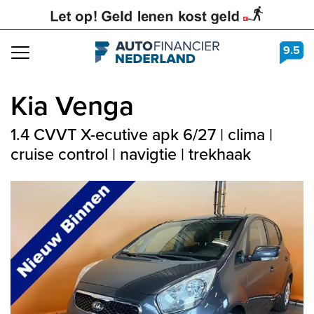
9.5
Navigation
Kia
Venga
1.4 CVVT X-ecutive apk 6/27 | clima |
cruise control | navigtie | trekhaak