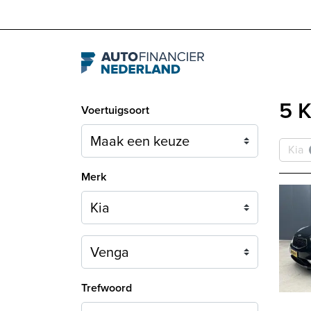
Navigation
5 K
Voertuigsoort
Kia
Merk
Model
Trefwoord