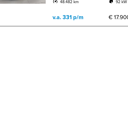
48.482 km
92 kW 
v.a. 331 p/m
€ 17.900