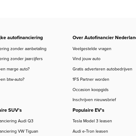
jke autofinanciering
Over Autofinancier Nederlan
ering zonder aanbetaling
Veelgestelde vragen
ering zonder jaarcijfers
Vind jouw auto
een marge auto?
Gratis adverteren autobedrijven
een btw-auto?
1FS Partner worden
Occasion koopgids
Inschrijven nieuwsbrief
aire SUV's
Populaire EV's
anciering Audi Q3
Tesla Model 3 leasen
nanciering VW Tiguan
Audi e-Tron leasen