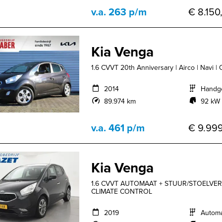
v.a. 263 p/m
€ 8.150,
Kia Venga
1.6 CVVT 20th Anniversary | Airco | Navi | 
2014
Handg
89.974 km
92 kW 
v.a. 461 p/m
€ 9.999
Kia Venga
1.6 CVVT AUTOMAAT + STUUR/STOELVER
CLIMATE CONTROL
2019
Autom