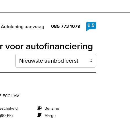
9.5
085 773 1079
Autolening aanvraag
 voor autofinanciering
Sortering
SE ECC LMV
eschakeld
Benzine
(90 PK)
Marge