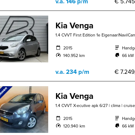
v.a. 146 p/m
€ 5.745
Kia Venga
1.4 CVVT First Edition 1e Eigenaar|Navi|Ca
2015
Handg
140.952 km
66 kW 
v.a. 234 p/m
€ 7.249
Kia Venga
1.4 CVVT X-ecutive apk 6/27 | clima | cruise
2015
Handg
120.940 km
66 kW 