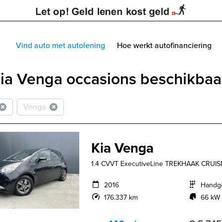
Vind auto met autolening
Hoe werkt autofinanciering
ia Venga occasions beschikbaar
Venga
Kia Venga
1.4 CVVT ExecutiveLine TREKHAAK CRUI
2016
Handg
176.337 km
66 kW 