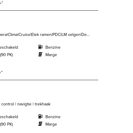
,-
mera|Clima|Cruise|Elek ramen|PDC|LM velgen|De...
eschakeld
Benzine
(90 PK)
Marge
,-
 control | navigtie | trekhaak
eschakeld
Benzine
(90 PK)
Marge