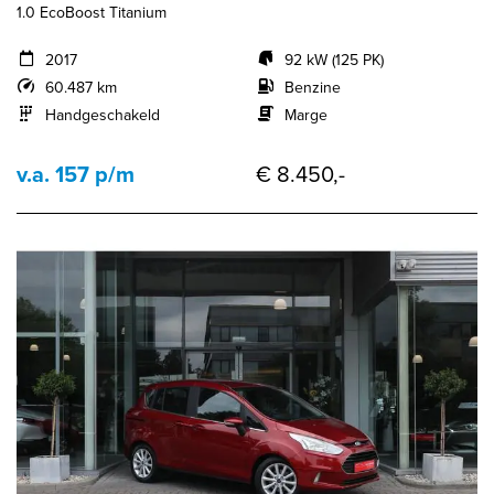
1.0 EcoBoost Titanium
2017
92 kW (125 PK)
60.487 km
Benzine
Handgeschakeld
Marge
v.a. 157 p/m
€ 8.450,-