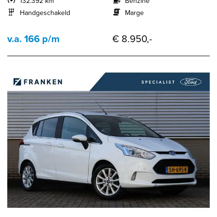
132.392 km
Benzine
Handgeschakeld
Marge
v.a. 166 p/m
€ 8.950,-