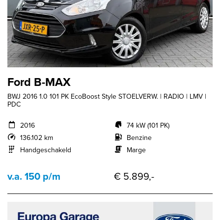
Ford B-MAX
BWJ 2016 1.0 101 PK EcoBoost Style STOELVERW. | RADIO | LMV |
PDC
2016
74 kW (101 PK)
136.102 km
Benzine
Handgeschakeld
Marge
v.a. 150 p/m
€ 5.899,-