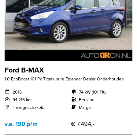
Ford B-MAX
1.0 EcoBoost 101 Pk Titanium 1e Eigenaar Dealer Onderhouden
2015
74 kW (101 PK)
94.216 km
Benzine
Handgeschakeld
Marge
v.a. 190 p/m
€ 7.494,-