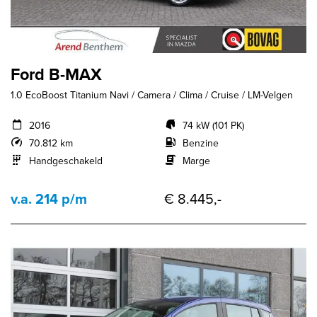
Ford B-MAX
1.0 EcoBoost Titanium Navi / Camera / Clima / Cruise / LM-Velgen
2016
74 kW (101 PK)
70.812 km
Benzine
Handgeschakeld
Marge
v.a. 214 p/m
€ 8.445,-