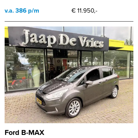
v.a. 386 p/m
€ 11.950,-
Ford B-MAX