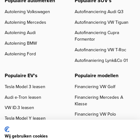
Populaire automerken
Populaire SUV's
Autolening Volkswagen
Autofinanciering Audi Q3
Autolening Mercedes
Autofinanciering VW Tiguan
Autolening Audi
Autofinanciering Cupra
Formentor
Autolening BMW
Autofinanciering VW T-Roc
Autolening Ford
Autofinaniering Lynk&Co 01
Populaire EV's
Populaire modellen
Tesla Model 3 leasen
Financiering VW Golf
Audi e-Tron leasen
Financiering Mercedes A
Klasse
VW ID.3 leasen
Financiering VW Polo
Tesla Model Y leasen
Financiering BMW 3-Serie
VW ID.4 leasen
Financiering Audi A3
Wij gebruiken cookies