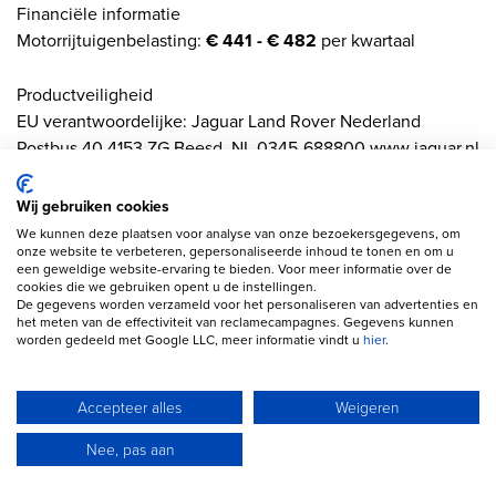
Financiële informatie
Motorrijtuigenbelasting:
€ 441 - € 482
per kwartaal
Productveiligheid
EU verantwoordelijke: Jaguar Land Rover Nederland
Postbus 40 4153 ZG Beesd, NL 0345-688800 www.jaguar.nl
crcnl@jaguarlandrover.com
Wij gebruiken cookies
We kunnen deze plaatsen voor analyse van onze bezoekersgegevens, om
onze website te verbeteren, gepersonaliseerde inhoud te tonen en om u
een geweldige website-ervaring te bieden. Voor meer informatie over de
cookies die we gebruiken opent u de instellingen.
De gegevens worden verzameld voor het personaliseren van advertenties en
Een auto leasen
Zakelijke autofinanciering
het meten van de effectiviteit van reclamecampagnes. Gegevens kunnen
worden gedeeld met Google LLC, meer informatie vindt u
hier
.
Autofinanciering
Financiering zonder
aanbetaling
Autolening
Accepteer alles
Weigeren
Financiering zonder jaarcijfers
Bereken je maandbedrag
Wat is een marge auto?
Nee, pas aan
Direct autolening aanvragen
Wat is een btw-auto?