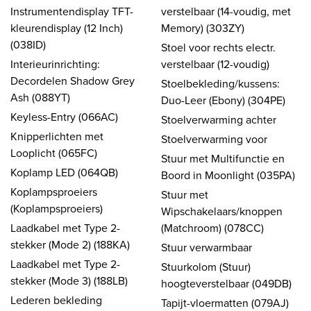
Instrumentendisplay TFT-
verstelbaar (14-voudig, met
kleurendisplay (12 Inch)
Memory) (303ZY)
(038ID)
Stoel voor rechts electr.
Interieurinrichting:
verstelbaar (12-voudig)
Decordelen Shadow Grey
Stoelbekleding/kussens:
Ash (088YT)
Duo-Leer (Ebony) (304PE)
Keyless-Entry (066AC)
Stoelverwarming achter
Knipperlichten met
Stoelverwarming voor
Looplicht (065FC)
Stuur met Multifunctie en
Koplamp LED (064QB)
Boord in Moonlight (035PA)
Koplampsproeiers
Stuur met
(Koplampsproeiers)
Wipschakelaars/knoppen
Laadkabel met Type 2-
(Matchroom) (078CC)
stekker (Mode 2) (188KA)
Stuur verwarmbaar
Laadkabel met Type 2-
Stuurkolom (Stuur)
stekker (Mode 3) (188LB)
hoogteverstelbaar (049DB)
Lederen bekleding
Tapijt-vloermatten (079AJ)