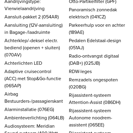
Aandrijvingstype:
Otto-Partikelfilter (GPF)
Vierwielaandrijving
Panoramisch zonnedak
Aansluit-pakket 2 (054AR)
elektrisch (041CZ)
Aansluiting (12V-aansluiting)
Parkeerhulp voor en achter
in Bagage-/laadruimte
(189AE)
Achterklep/-deksel electr.
Pedalen Edelstaal-design
bediend (openen + sluiten)
(051AJ)
(070AV)
Radio-ontvangst digitaal
Achterlichten LED
(DAB+) (025JB)
Adaptive cruisecontrol
RDW-leges
(ACC) met Stop&Go-functie
Remzadels ongespoten
(065AP)
(020BG)
Airbag
Rijassistent-systeem
Bestuurders-/passagierskant
Attention-Assist (086DH)
Alarminstallatie (076EG)
Rijassistent-systeem
Ambienteverlichting (064LB)
Autonome noodrem-
assistent (065EE)
Audiosysteem: Meridian
Sound-systeem (400 Watt,
Rijassistent-systeem