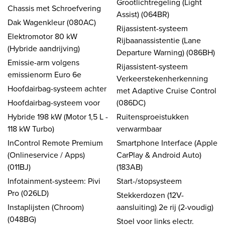
Grootlichtregeling (Light
Chassis met Schroefvering
Assist) (064BR)
Dak Wagenkleur (080AC)
Rijassistent-systeem
Elektromotor 80 kW
Rijbaanassistentie (Lane
(Hybride aandrijving)
Departure Warning) (086BH)
Emissie-arm volgens
Rijassistent-systeem
emissienorm Euro 6e
Verkeerstekenherkenning
Hoofdairbag-systeem achter
met Adaptive Cruise Control
Hoofdairbag-systeem voor
(086DC)
Hybride 198 kW (Motor 1,5 L -
Ruitensproeistukken
118 kW Turbo)
verwarmbaar
InControl Remote Premium
Smartphone Interface (Apple
(Onlineservice / Apps)
CarPlay & Android Auto)
(011BJ)
(183AB)
Infotainment-systeem: Pivi
Start-/stopsysteem
Pro (026LD)
Stekkerdozen (12V-
Instaplijsten (Chroom)
aansluiting) 2e rij (2-voudig)
(048BG)
Stoel voor links electr.