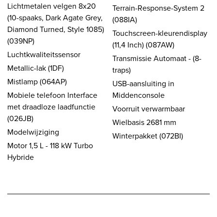
Lichtmetalen velgen 8x20
Terrain-Response-System 2
(10-spaaks, Dark Agate Grey,
(088IA)
Diamond Turned, Style 1085)
Touchscreen-kleurendisplay
(039NP)
(11,4 Inch) (087AW)
Luchtkwaliteitssensor
Transmissie Automaat - (8-
Metallic-lak (1DF)
traps)
Mistlamp (064AP)
USB-aansluiting in
Mobiele telefoon Interface
Middenconsole
met draadloze laadfunctie
Voorruit verwarmbaar
(026JB)
Wielbasis 2681 mm
Modelwijziging
Winterpakket (072BI)
Motor 1,5 L - 118 kW Turbo
Hybride