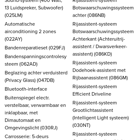
13 Luidspreker, Subwoofer)
Botswaarschuwingssysteem
(025LM)
achter (086NB)
Automatische
Rijassistent-systeem
airconditioning 2 zones
Botswaarschuwingssysteem
(022AY)
Achterkant (Achteruitrij-
assistent / Dwarsverkeer-
Bandenreparatieset (029FJ)
assistent) (086KD)
Bandenspanningscontrolesy
Rijassistent-systeem
steem (062AD)
Dodehoek-assistent met
Beglazing achter verduisterd
Rijbaanassistent (086GM)
(Privacy Glass) (047DB)
Rijassistent-systeem
Bluetooth-interface
Efficient Driveline
Buitenspiegel electr.
Rijassistent-systeem
verstelbaar, verwarmbaar en
Grootlichtassistent
inklapbaar, met
(Intelligent Light systeem)
Dimautomaat en
(030NT)
Omgevingslicht (030RJ)
Rijassistent-systeem
Carrosserie: 5-deurs