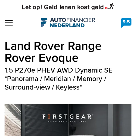
9.5
Navigation
Land Rover
Range
Rover Evoque
1.5 P270e PHEV AWD Dynamic SE
*Panorama / Meridian / Memory /
Surround-view / Keyless*