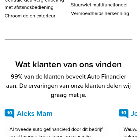
Stuurwiel multifunctioneel
met afstandsbediening
Vermoeidheids herkenning
Chroom delen exterieur
Wat klanten van ons vinden
99% van de klanten beveelt Auto Financier
aan. De ervaringen van onze klanten delen wij
graag met je.
Aleks Mam
J
10
10
Al tweede auto gefinancierd door dit bedrijf
Wauw.
en al tweede keer scoren ze naar mijn
gekre