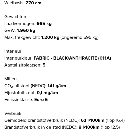
Wielbasis:
270 cm
Gewichten
Laadvermogen:
665 kg
GVW:
1.960 kg
Max. trekgewicht:
1.200 kg
(ongeremd 695 kg)
Interieur
Interieurkleur:
FABRIC - BLACK/ANTHRACITE (011A)
Aantal zitplaatsen:
5
Milieu
CO₂-uitstoot (NEDC):
141 g/km
Fijnstofuitstoot:
0,1 mg/km
Emissieklasse:
Euro 6
Verbruik
Gemiddeld brandstofverbruik (NEDC):
6,1 l/100km
(1 op 16,4)
Brandstofverbruik in de stad (NEDC):
8 l/100km
(1 op 12,5)