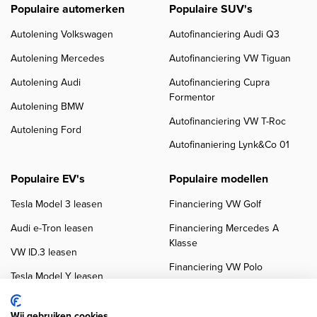
Populaire automerken
Populaire SUV's
Autolening Volkswagen
Autofinanciering Audi Q3
Autolening Mercedes
Autofinanciering VW Tiguan
Autolening Audi
Autofinanciering Cupra
Formentor
Autolening BMW
Autofinanciering VW T-Roc
Autolening Ford
Autofinaniering Lynk&Co 01
Populaire EV's
Populaire modellen
Tesla Model 3 leasen
Financiering VW Golf
Audi e-Tron leasen
Financiering Mercedes A
Klasse
VW ID.3 leasen
Financiering VW Polo
Tesla Model Y leasen
Financiering BMW 3-Serie
VW ID.4 leasen
Financiering Audi A3
Wij gebruiken cookies