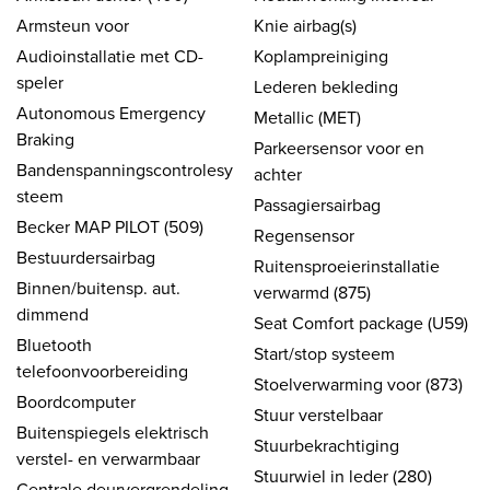
Armsteun voor
Knie airbag(s)
Audioinstallatie met CD-
Koplampreiniging
speler
Lederen bekleding
Autonomous Emergency
Metallic (MET)
Braking
Parkeersensor voor en
Bandenspanningscontrolesy
achter
steem
Passagiersairbag
Becker MAP PILOT (509)
Regensensor
Bestuurdersairbag
Ruitensproeierinstallatie
Binnen/buitensp. aut.
verwarmd (875)
dimmend
Seat Comfort package (U59)
Bluetooth
Start/stop systeem
telefoonvoorbereiding
Stoelverwarming voor (873)
Boordcomputer
Stuur verstelbaar
Buitenspiegels elektrisch
Stuurbekrachtiging
verstel- en verwarmbaar
Stuurwiel in leder (280)
Centrale deurvergrendeling