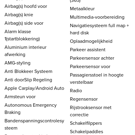
Airbag(s) hoofd voor
Metaalkleur
Airbag(s) knie
Multimedia-voorbereiding
Airbag(s) side voor
Navigatiesysteem full map +
Alarm klasse
hard disk
1(startblokkering)
Oplaadmogelijkheid
Aluminium interieur
Parkeer assistent
afwerking
Parkeersensor achter
AMG-styling
Parkeersensor voor
Anti Blokkeer Systeem
Passagiersstoel in hoogte
Anti doorSlip Regeling
verstelbaar
Apple Carplay/Android Auto
Radio
Armsteun voor
Regensensor
Autonomous Emergency
Rijstrooksensor met
Braking
correctie
Bandenspanningscontrolesy
Schakelfilppers
steem
Schakelpaddles