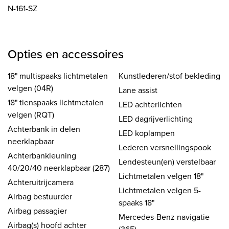
N-161-SZ
Opties en accessoires
18" multispaaks lichtmetalen
Kunstlederen/stof bekleding
velgen (04R)
Lane assist
18" tienspaaks lichtmetalen
LED achterlichten
velgen (RQT)
LED dagrijverlichting
Achterbank in delen
LED koplampen
neerklapbaar
Lederen versnellingspook
Achterbankleuning
Lendesteun(en) verstelbaar
40/20/40 neerklapbaar (287)
Lichtmetalen velgen 18"
Achteruitrijcamera
Lichtmetalen velgen 5-
Airbag bestuurder
spaaks 18"
Airbag passagier
Mercedes-Benz navigatie
Airbag(s) hoofd achter
(365)