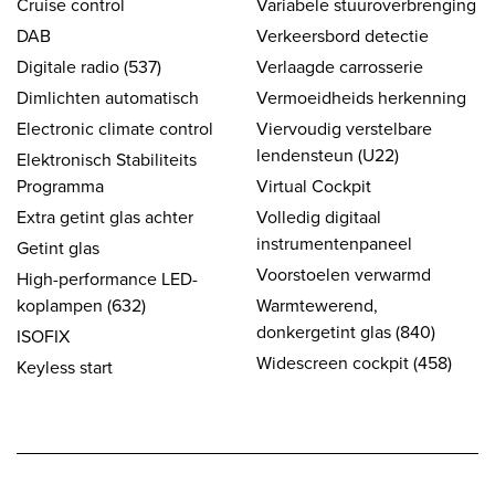
Cruise control
Variabele stuuroverbrenging
DAB
Verkeersbord detectie
Digitale radio (537)
Verlaagde carrosserie
Dimlichten automatisch
Vermoeidheids herkenning
Electronic climate control
Viervoudig verstelbare
lendensteun (U22)
Elektronisch Stabiliteits
Programma
Virtual Cockpit
Extra getint glas achter
Volledig digitaal
instrumentenpaneel
Getint glas
Voorstoelen verwarmd
High-performance LED-
koplampen (632)
Warmtewerend,
donkergetint glas (840)
ISOFIX
Widescreen cockpit (458)
Keyless start