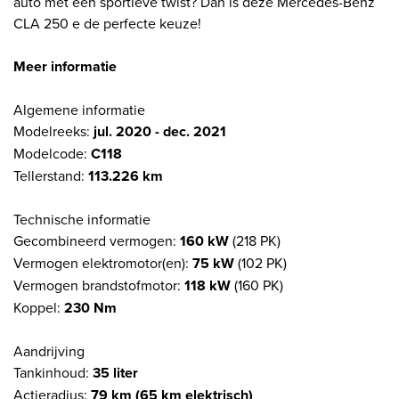
auto met een sportieve twist? Dan is deze Mercedes-Benz
CLA 250 e de perfecte keuze!
Meer informatie
Algemene informatie
Modelreeks:
jul. 2020 - dec. 2021
Modelcode:
C118
Tellerstand:
113.226 km
Technische informatie
Gecombineerd vermogen:
160 kW
(218 PK)
Vermogen elektromotor(en):
75 kW
(102 PK)
Vermogen brandstofmotor:
118 kW
(160 PK)
Koppel:
230 Nm
Aandrijving
Tankinhoud:
35 liter
Actieradius:
79 km (65 km elektrisch)