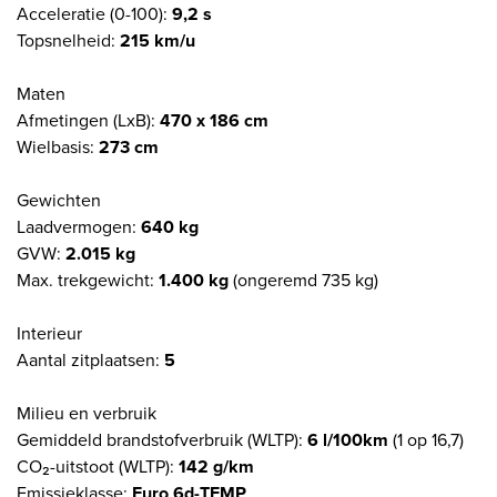
Acceleratie (0-100):
9,2 s
Topsnelheid:
215 km/u
Maten
Afmetingen (LxB):
470 x 186 cm
Wielbasis:
273 cm
Gewichten
Laadvermogen:
640 kg
GVW:
2.015 kg
Max. trekgewicht:
1.400 kg
(ongeremd 735 kg)
Interieur
Aantal zitplaatsen:
5
Milieu en verbruik
Gemiddeld brandstofverbruik (WLTP):
6 l/100km
(1 op 16,7)
CO₂-uitstoot (WLTP):
142 g/km
Emissieklasse:
Euro 6d-TEMP