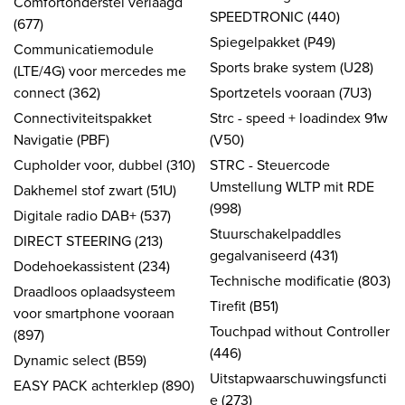
Comfortonderstel verlaagd
SPEEDTRONIC (440)
(677)
Spiegelpakket (P49)
Communicatiemodule
Sports brake system (U28)
(LTE/4G) voor mercedes me
connect (362)
Sportzetels vooraan (7U3)
Connectiviteitspakket
Strc - speed + loadindex 91w
Navigatie (PBF)
(V50)
Cupholder voor, dubbel (310)
STRC - Steuercode
Umstellung WLTP mit RDE
Dakhemel stof zwart (51U)
(998)
Digitale radio DAB+ (537)
Stuurschakelpaddles
DIRECT STEERING (213)
gegalvaniseerd (431)
Dodehoekassistent (234)
Technische modificatie (803)
Draadloos oplaadsysteem
Tirefit (B51)
voor smartphone vooraan
Touchpad without Controller
(897)
(446)
Dynamic select (B59)
Uitstapwaarschuwingsfuncti
EASY PACK achterklep (890)
e (273)