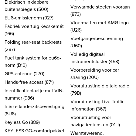
Elektrisch inklapbare
Verwarmde stoelen vooraan
buitenspiegels (500)
(873)
EU6-emissienorm (927)
Vloermatten met AMG logo
Fabriek voertuig Kecskemét
(U26)
(166)
Voetgangerbescherming
Folding rear-seat backrests
(U60)
(287)
Volledig digitaal
Fuel tank system for eu6d-
instrumentcluster (458)
norm (B10)
Voorbereiding voor car
GPS-antenne (270)
sharing (20U)
Hands-free access (871)
Vooruitrusting digitale radio
Identificatieplaatje met VIN-
(79B)
nummer (986)
Vooruitrusting Live Traffic
Ii-Size kinderzitsbevestiging
Information (367)
(8U8)
Vooruitrusting voor
Keyless Go (889)
navigatiediensten (01U)
KEYLESS GO-comfortpakket
Warmtewerend,