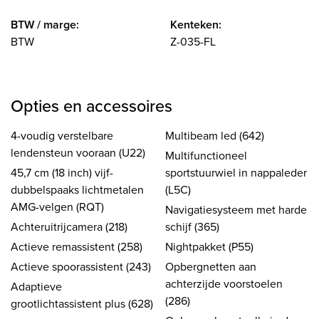
BTW / marge:
Kenteken:
BTW
Z-035-FL
Opties en accessoires
4-voudig verstelbare
Multibeam led (642)
lendensteun vooraan (U22)
Multifunctioneel
45,7 cm (18 inch) vijf-
sportstuurwiel in nappaleder
dubbelspaaks lichtmetalen
(L5C)
AMG-velgen (RQT)
Navigatiesysteem met harde
Achteruitrijcamera (218)
schijf (365)
Actieve remassistent (258)
Nightpakket (P55)
Actieve spoorassistent (243)
Opbergnetten aan
achterzijde voorstoelen
Adaptieve
(286)
grootlichtassistent plus (628)