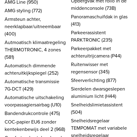
Opbergvak met rollo in de
AMG Line (950)
middenconsole (73B)
AMG styling (772)
Panoramaschuifdak in glas
Armsteun achter,
(413)
neerklapbaar/uitneembaar
Parkeerassistent
(400)
PARKTRONIC (235)
Autmoatisch klimaatregeling
Parkeerpakket met
THERMOTRONIC, 4 zones
achteruitrijcamera (P44)
(581)
Ruitenwisser met
Automatisch dimmende
regensensor (345)
achteruitkijkspiegel (252)
Sfeerverlichting (877)
Automatische transmissie
7G-DCT (429)
Sierdelen dwarsgeslepen
aluminium licht (H44)
Automatische uitschakeling
voorpassagiersairbag (U10)
Snelheidslimietassistent
(504)
Bandendrukcontrole (475)
Snelheidsregelaar
COC-papier EU6 zonder
TEMPOMAT met variabele
kentekenbewijs deel 2 (968)
snelheidsregelaar