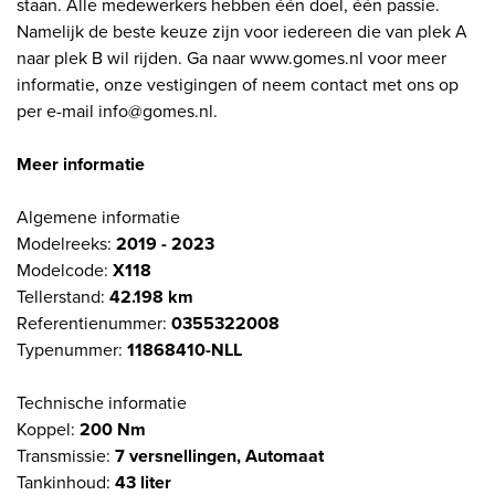
staan. Alle medewerkers hebben één doel, één passie.
Namelijk de beste keuze zijn voor iedereen die van plek A
naar plek B wil rijden. Ga naar www.gomes.nl voor meer
informatie, onze vestigingen of neem contact met ons op
per e-mail info@gomes.nl.
Meer informatie
Algemene informatie
Modelreeks:
2019 - 2023
Modelcode:
X118
Tellerstand:
42.198 km
Referentienummer:
0355322008
Typenummer:
11868410-NLL
Technische informatie
Koppel:
200 Nm
Transmissie:
7 versnellingen, Automaat
Tankinhoud:
43 liter