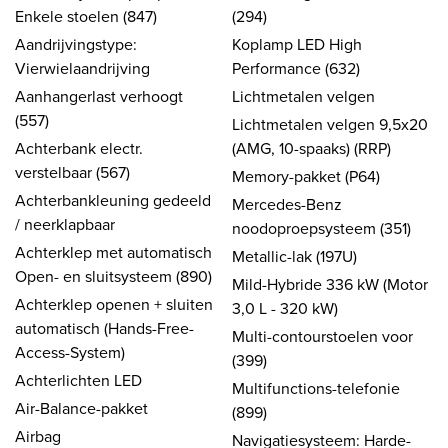
Enkele stoelen (847)
(294)
Aandrijvingstype:
Koplamp LED High
Vierwielaandrijving
Performance (632)
Aanhangerlast verhoogt
Lichtmetalen velgen
(557)
Lichtmetalen velgen 9,5x20
Achterbank electr.
(AMG, 10-spaaks) (RRP)
verstelbaar (567)
Memory-pakket (P64)
Achterbankleuning gedeeld
Mercedes-Benz
/ neerklapbaar
noodoproepsysteem (351)
Achterklep met automatisch
Metallic-lak (197U)
Open- en sluitsysteem (890)
Mild-Hybride 336 kW (Motor
Achterklep openen + sluiten
3,0 L - 320 kW)
automatisch (Hands-Free-
Multi-contourstoelen voor
Access-System)
(399)
Achterlichten LED
Multifunctions-telefonie
Air-Balance-pakket
(899)
Airbag
Navigatiesysteem: Harde-