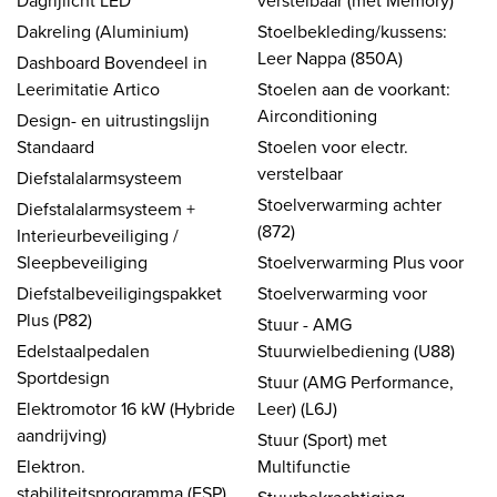
Dagrijlicht LED
verstelbaar (met Memory)
Dakreling (Aluminium)
Stoelbekleding/kussens:
Leer Nappa (850A)
Dashboard Bovendeel in
Leerimitatie Artico
Stoelen aan de voorkant:
Airconditioning
Design- en uitrustingslijn
Standaard
Stoelen voor electr.
verstelbaar
Diefstalalarmsysteem
Stoelverwarming achter
Diefstalalarmsysteem +
(872)
Interieurbeveiliging /
Sleepbeveiliging
Stoelverwarming Plus voor
Diefstalbeveiligingspakket
Stoelverwarming voor
Plus (P82)
Stuur - AMG
Edelstaalpedalen
Stuurwielbediening (U88)
Sportdesign
Stuur (AMG Performance,
Elektromotor 16 kW (Hybride
Leer) (L6J)
aandrijving)
Stuur (Sport) met
Elektron.
Multifunctie
stabiliteitsprogramma (ESP)