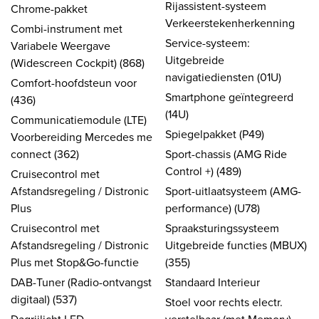
Rijassistent-systeem
Chrome-pakket
Verkeerstekenherkenning
Combi-instrument met
Service-systeem:
Variabele Weergave
Uitgebreide
(Widescreen Cockpit) (868)
navigatiediensten (01U)
Comfort-hoofdsteun voor
Smartphone geïntegreerd
(436)
(14U)
Communicatiemodule (LTE)
Spiegelpakket (P49)
Voorbereiding Mercedes me
connect (362)
Sport-chassis (AMG Ride
Control +) (489)
Cruisecontrol met
Afstandsregeling / Distronic
Sport-uitlaatsysteem (AMG-
Plus
performance) (U78)
Cruisecontrol met
Spraaksturingssysteem
Afstandsregeling / Distronic
Uitgebreide functies (MBUX)
Plus met Stop&Go-functie
(355)
DAB-Tuner (Radio-ontvangst
Standaard Interieur
digitaal) (537)
Stoel voor rechts electr.