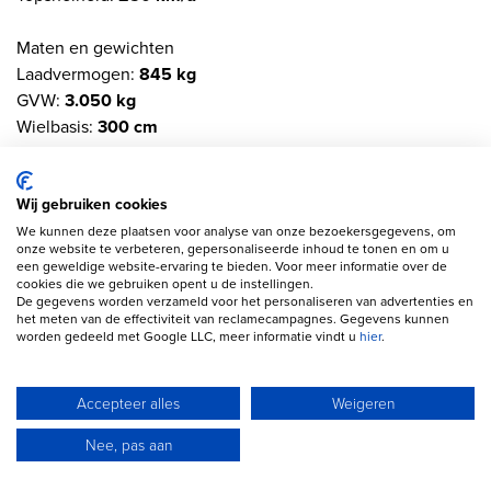
Maten en gewichten
Laadvermogen:
845 kg
GVW:
3.050 kg
Wielbasis:
300 cm
Interieur
Interieurkleur:
Zwart/Antraciet
Wij gebruiken cookies
Aantal zitplaatsen:
7
We kunnen deze plaatsen voor analyse van onze bezoekersgegevens, om
onze website te verbeteren, gepersonaliseerde inhoud te tonen en om u
een geweldige website-ervaring te bieden. Voor meer informatie over de
Milieu en verbruik
cookies die we gebruiken opent u de instellingen.
De gegevens worden verzameld voor het personaliseren van advertenties en
Gemiddeld brandstofverbruik (WLTP):
10,6 l/100km
(1 op
het meten van de effectiviteit van reclamecampagnes. Gegevens kunnen
9,4)
worden gedeeld met Google LLC, meer informatie vindt u
hier
.
Emissieklasse:
Euro 6d
Accepteer alles
Weigeren
Financiële informatie
Motorrijtuigenbelasting:
€ 441 - € 482
per kwartaal
Nee, pas aan