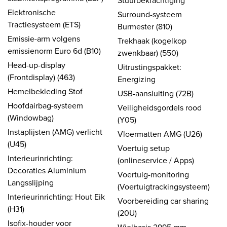
Stuurbekrachtiging
Elektronische
Surround-systeem
Tractiesysteem (ETS)
Burmester (810)
Emissie-arm volgens
Trekhaak (kogelkop
emissienorm Euro 6d (B10)
zwenkbaar) (550)
Head-up-display
Uitrustingspakket:
(Frontdisplay) (463)
Energizing
Hemelbekleding Stof
USB-aansluiting (72B)
Hoofdairbag-systeem
Veiligheidsgordels rood
(Windowbag)
(Y05)
Instaplijsten (AMG) verlicht
Vloermatten AMG (U26)
(U45)
Voertuig setup
Interieurinrichting:
(onlineservice / Apps)
Decoraties Aluminium
Voertuig-monitoring
Langsslijping
(Voertuigtrackingsysteem)
Interieurinrichting: Hout Eik
Voorbereiding car sharing
(H31)
(20U)
Isofix-houder voor