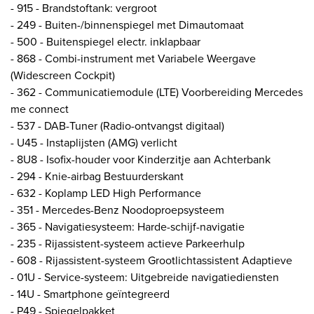
- 915 - Brandstoftank: vergroot
- 249 - Buiten-/binnenspiegel met Dimautomaat
- 500 - Buitenspiegel electr. inklapbaar
- 868 - Combi-instrument met Variabele Weergave
(Widescreen Cockpit)
- 362 - Communicatiemodule (LTE) Voorbereiding Mercedes
me connect
- 537 - DAB-Tuner (Radio-ontvangst digitaal)
- U45 - Instaplijsten (AMG) verlicht
- 8U8 - Isofix-houder voor Kinderzitje aan Achterbank
- 294 - Knie-airbag Bestuurderskant
- 632 - Koplamp LED High Performance
- 351 - Mercedes-Benz Noodoproepsysteem
- 365 - Navigatiesysteem: Harde-schijf-navigatie
- 235 - Rijassistent-systeem actieve Parkeerhulp
- 608 - Rijassistent-systeem Grootlichtassistent Adaptieve
- 01U - Service-systeem: Uitgebreide navigatiediensten
- 14U - Smartphone geïntegreerd
- P49 - Spiegelpakket