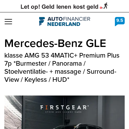
9.5
Navigation
Mercedes-Benz
GLE
klasse AMG 53 4MATIC+ Premium Plus
7p *Burmester / Panorama /
Stoelventilatie- + massage / Surround-
View / Keyless / HUD*