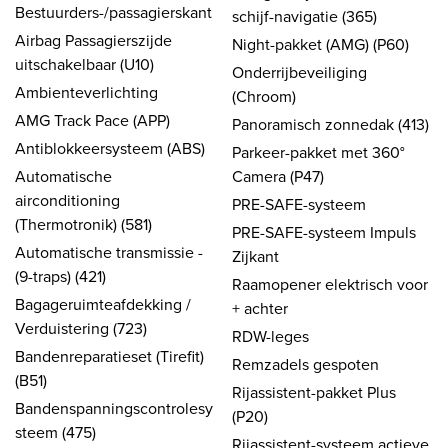
Bestuurders-/passagierskant
schijf-navigatie (365)
Airbag Passagierszijde
Night-pakket (AMG) (P60)
uitschakelbaar (U10)
Onderrijbeveiliging
Ambienteverlichting
(Chroom)
AMG Track Pace (APP)
Panoramisch zonnedak (413)
Antiblokkeersysteem (ABS)
Parkeer-pakket met 360°
Automatische
Camera (P47)
airconditioning
PRE-SAFE-systeem
(Thermotronik) (581)
PRE-SAFE-systeem Impuls
Automatische transmissie -
Zijkant
(9-traps) (421)
Raamopener elektrisch voor
Bagageruimteafdekking /
+ achter
Verduistering (723)
RDW-leges
Bandenreparatieset (Tirefit)
Remzadels gespoten
(B51)
Rijassistent-pakket Plus
Bandenspanningscontrolesy
(P20)
steem (475)
Rijassistent-systeem actieve