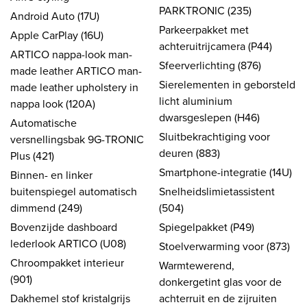
PARKTRONIC (235)
Android Auto (17U)
Parkeerpakket met
Apple CarPlay (16U)
achteruitrijcamera (P44)
ARTICO nappa-look man-
Sfeerverlichting (876)
made leather ARTICO man-
Sierelementen in geborsteld
made leather upholstery in
licht aluminium
nappa look (120A)
dwarsgeslepen (H46)
Automatische
Sluitbekrachtiging voor
versnellingsbak 9G-TRONIC
deuren (883)
Plus (421)
Smartphone-integratie (14U)
Binnen- en linker
buitenspiegel automatisch
Snelheidslimietassistent
dimmend (249)
(504)
Bovenzijde dashboard
Spiegelpakket (P49)
lederlook ARTICO (U08)
Stoelverwarming voor (873)
Chroompakket interieur
Warmtewerend,
(901)
donkergetint glas voor de
Dakhemel stof kristalgrijs
achterruit en de zijruiten