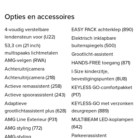
Opties en accessoires
4-voudig verstelbare
EASY PACK achterklep (890)
lendensteun voor (U22)
Elektrisch inklapbare
53,3 cm (21 inch)
buitenspiegels (500)
multispaaks lichtmetalen
Grootlicht-assistent
AMG-velgen (RWA)
HANDS-FREE toegang (871)
Achteruitrijcamera
I-Size kinderzitje,
Achteruitrijcamera (218)
bevestigingspunten (8U8)
Actieve remassistent (258)
KEYLESS GO-comfortpakket
Actieve spoorassistent (243)
(P17)
Adaptieve
KEYLESS-GO met verzonken
grootlichtassistent plus (628)
deurgrepen (889)
AMG Line Exterieur (P31)
MULTIBEAM LED-koplampen
(642)
AMG styling (772)
Parkeerassistent
AMG-styling