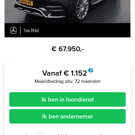
€ 67.950,-
Vanaf € 1.152
Maandbedrag obv. 72 maanden
Ik ben in loondienst
Ik ben ondernemer