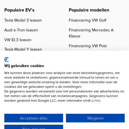
Populaire EV's
Populaire modellen
Tesla Model 3 leasen
Financiering VW Golf
Audi e-Tron leasen
Financiering Mercedes A
Klasse
VW ID.3 leasen
Financiering VW Polo
Tesla Model Y leasen
Financiering BMW 3-Serie
VW ID.4 leasen
Financiering Audi A3
Wij gebruiken cookies
We kunnen deze plaatsen voor analyse van onze bezoekersgegevens, om
onze website te verbeteren, gepersonaliseerde inhoud te tonen en om u
een geweldige website-ervaring te bieden. Voor meer informatie over de
cookies die we gebruiken opent u de instellingen.
De gegevens worden verzameld voor het personaliseren van advertenties en
het meten van de effectiviteit van reclamecampagnes. Gegevens kunnen
worden gedeeld met Google LLC, meer informatie vindt u
hier
.
Copyright navigation
Privacy verklaring
Cookieverklaring
Disclaimer
Klanten beoordelingen
Autobedrijven
Accepteer alles
Weigeren
Wij gebruiken AI voor afbeeldingen en teksten