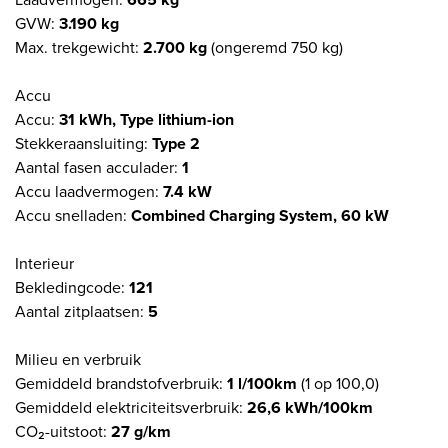
GVW:
3.190 kg
Max. trekgewicht:
2.700 kg
(ongeremd 750 kg)
Accu
Accu:
31 kWh, Type lithium-ion
Stekkeraansluiting:
Type 2
Aantal fasen acculader:
1
Accu laadvermogen:
7.4 kW
Accu snelladen:
Combined Charging System, 60 kW
Interieur
Bekledingcode:
121
Aantal zitplaatsen:
5
Milieu en verbruik
Gemiddeld brandstofverbruik:
1 l/100km
(1 op 100,0)
Gemiddeld elektriciteitsverbruik:
26,6 kWh/100km
CO₂-uitstoot:
27 g/km