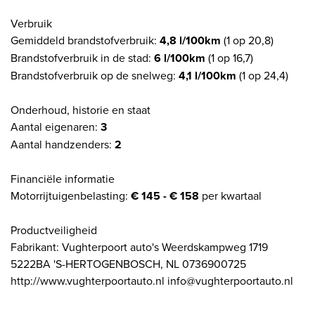
Verbruik
Gemiddeld brandstofverbruik:
4,8 l/100km
(1 op 20,8)
Brandstofverbruik in de stad:
6 l/100km
(1 op 16,7)
Brandstofverbruik op de snelweg:
4,1 l/100km
(1 op 24,4)
Onderhoud, historie en staat
Aantal eigenaren:
3
Aantal handzenders:
2
Financiële informatie
Motorrijtuigenbelasting:
€ 145 - € 158
per kwartaal
Productveiligheid
Fabrikant: Vughterpoort auto's Weerdskampweg 1719
5222BA 'S-HERTOGENBOSCH, NL 0736900725
http://www.vughterpoortauto.nl info@vughterpoortauto.nl