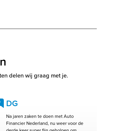
en
en delen wij graag met je.
DG
9
Na jaren zaken te doen met Auto
Financier Nederland, nu weer voor de
derde keer super fijn geholpen om