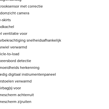
trooksensor met correctie
domzicht camera
-skirts
ndkachel
l ventilatie voor
urbekrachtiging snelheidsafhankelijk
urwiel verwarmd
icle-to-load
keersbord detectie
moeidheids herkenning
ledig digitaal instrumentenpaneel
rstoelen verwarmd
airbag(s) voor
nescherm achterruit
nescherm zijruiten