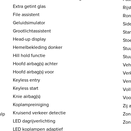
Extra getint glas
Rijs
File assistent
Ron
Geluidsimulator
Side
Grootlichtassistent
Sta
Head-up display
Stoe
Hemelbekleding donker
Stu
Hill hold functie
Stu
Hoofd airbag(s) achter
Veh
Hoofd airbag(s) voor
Ver
Keyless entry
Ver
Keyless start
Vol
Knie airbag(s)
Voo
Koplampreiniging
Zij 
Kruisend verkeer detectie
ulp
Zon
LED dagrijverlichting
Zon
LED koplampen adaptief