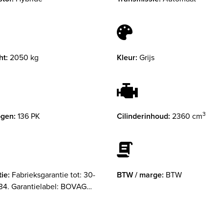
ht:
2050 kg
Kleur:
Grijs
3
gen:
136 PK
Cilinderinhoud:
2360 cm
ie:
Fabrieksgarantie tot: 30-
BTW / marge:
BTW
34. Garantielabel: BOVAG
ie (12 maanden)