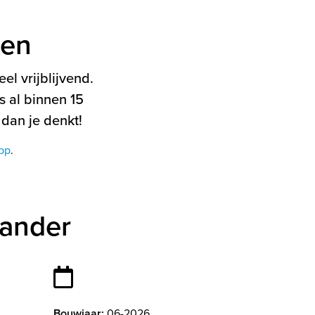
ten
el vrijblijvend.
 al binnen 15
 dan je denkt!
pp
.
lander
Bouwjaar:
06-2026