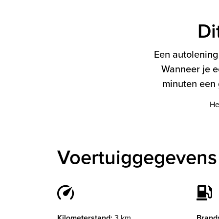
Di
Een autolening 
Wanneer je e
minuten een g
He
Voertuiggegevens 
Kilometerstand:
3 km
Brands