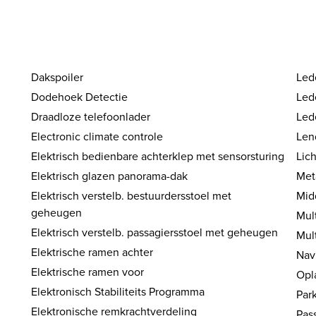
Dakspoiler
Led
Dodehoek Detectie
Led
Draadloze telefoonlader
Led
Electronic climate controle
Lend
Elektrisch bedienbare achterklep met sensorsturing
Lic
Elektrisch glazen panorama-dak
Meta
Elektrisch verstelb. bestuurdersstoel met
Mid
geheugen
Mul
Elektrisch verstelb. passagiersstoel met geheugen
Mul
Elektrische ramen achter
Nav
Elektrische ramen voor
Opl
Elektronisch Stabiliteits Programma
Par
Elektronische remkrachtverdeling
Pas