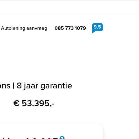
9.5
Autolening aanvraag
085 773 1079
ons | 8 jaar garantie
€ 53.395,-