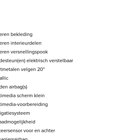
eren bekleding
eren interieurdelen
eren versnellingspook
esteun(en) elektrisch verstelbaar
htmetalen velgen 20"
llic
den airbag(s)
timedia scherm klein
timedia-voorbereiding
igatiesysteem
aadmogelijkheid
keersensor voor en achter
sagiersairbag