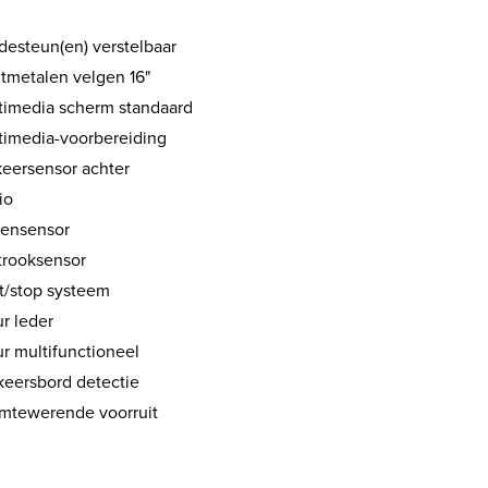
desteun(en) verstelbaar
htmetalen velgen 16"
timedia scherm standaard
timedia-voorbereiding
keersensor achter
io
ensensor
strooksensor
rt/stop systeem
r leder
ur multifunctioneel
keersbord detectie
mtewerende voorruit