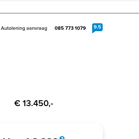
9.5
Autolening aanvraag
085 773 1079
€ 13.450,-