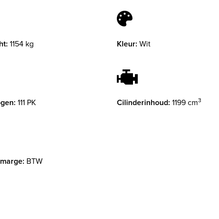
ht:
1154 kg
Kleur:
Wit
3
gen:
111 PK
Cilinderinhoud:
1199 cm
 marge:
BTW