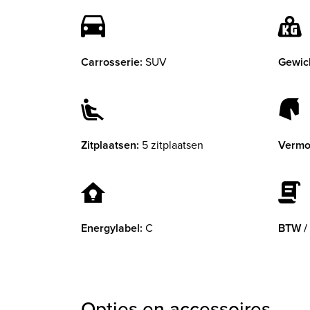
Carrosserie:
SUV
Gewic
Zitplaatsen:
5 zitplaatsen
Vermo
Energylabel:
C
BTW /
Opties en accessoires