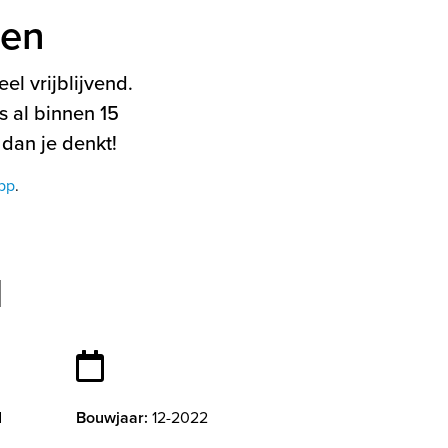
ten
el vrijblijvend.
 al binnen 15
 dan je denkt!
pp
.
d
d
Bouwjaar:
12-2022