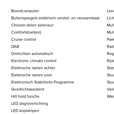
Boordcomputer
Len
Buitenspiegels elektrisch verstel- en verwarmbaar
Lic
Chroom delen exterieur
Mul
Comfortstoel(en)
Mul
Cruise control
Par
DAB
Rad
Dimlichten automatisch
Reg
Electronic climate control
Rij
Elektrische ramen achter
Sta
Elektrische ramen voor
Stuu
Elektronisch Stabiliteits Programma
Stu
Grootlichtassistent
Ver
Hill hold functie
War
LED dagrijverlichting
LED koplampen